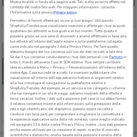
Mostra finalità in fondo alla pagina web. Tali scelte avranno effetto nel
contesto del nostro Sito web. Per maggiori informazioni, consulta
CZ Store
l'Informativa sulla privacy.
Privacy policy
Permettici di fornirti offerte più vicine ai tuoi bisogni: Utilizzando
Scade il 15/08
20.4 km
Shopfully/Tiendeo puoi visualizzare inserzioni e offerte per i tuoi acquisti
quotidiani più attinenti ai tuoi gusti e al tuo mondo. Tutto questo è
possibile grazie ad una serie di strumenti e analisi effettuate in base alle
tue attività all'interno dell'applicazione e sulle piattaforme collegate,
come indicato nel paragrafo 2 della Privacy Policy. Per fare questo,
abbiamo bisogno del tuo consenso sull'uso dei dati raccolti a tale fine.
Se dai il tuo consenso condivideremo i tuoi dati personali con
Partners
in
tutto il mondo attraverso l’uso di SDK esterne. Puoi sempre cambiare
idea accedendo a Menu > Privacy > Personalizzazione, all’interno della
nostra App. Cosa succede se accetti: Le inserzioni pubblicitarie che
visualizzerai all'interno dell’app potranno trattare di argomenti relativi
alla tua cronologia di navigazione su piattaforme esterne a
Shopfully/Tiendeo. Ad esempio, se un servizio a noi collegato ci informa
che hai navigato in un sito di viaggi, potremo mostrarti delle offerte a
tema vacanze. Inoltre, i dati sulla posizione (nel caso in cui abbia fornito
il relativo consenso) insieme alle informazioni sulle prestazioni della
CZ Store
rete e agli identificativi del dispositivo, possono essere raccolte e
condivisi con terze parti per comprendere e migliorare la connettività e
Scade il 17/08
20.4 km
le esperienze applicative sulle delle reti wireless, come meglio indicato
nel paragrafo 13.b della nostra Privacy Policy. Inoltre, i tuoi dati possono
anche essere utilizzati per la creazione di report, ricerche di mercato,
scientifiche e statistiche, analisi basate sulla posizione e analisi delle