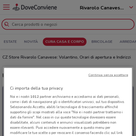
Rivarolo Canavese - 10086
ESTATE
NOVITÀ
CURA CASA E CORPO
BRICOLAGE
ARREDA
CZ Store Rivarolo Canavese: Volantino, Orari di apertura e Indirizzi
Ultime offerte del volantino CZ Store
Continua senza accettare
Ci importa della tua privacy
Noi e i nostri
1012
partner archiviamo e accediamo ai dati personali,
come i dati di navigazione gli o identificatori univoci, sul tuo dispositivo.
Selezionando Accetto, abiliti le tecnologie di tracciamento affinché
supportino gli scopi mostrati alla voce "Noi e i nostri partner trattiamo i
dati da fornire". Nel caso in cui queste tecnologie dovessero essere
disabilitate, alcuni contenuti e annunci visualizzati potrebbero non
essere rilevanti. Puoi accedere nuovamente a questo menu per
modificare le tue scelte o per revocare il consenso facendo clic sul link