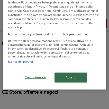
Porta DoveConviene sempre con te!
tendenze. Puoi modificare le tue preferenze in qualsiasi momento
Puoi trovare le migliori offerte dei negozi vicino a te,
accedendo a Menu > Privacy > Personalizzazione all'interno della
salvarle e creare la tua lista del risparmio, comodamente
nostra App. Cosa succede se rifiuti: Continuerai a visualizzare annunci
dal tuo cellulare.
pubblicitari, ma riguarderanno argomenti generici e probabilmente non
saranno rilevanti per i tuoi interessi. Potrai sempre cambiare idea
SCARICA L’APP
accedendo a Menu > Privacy > Personalizzazione all'interno della
nostra App.
Noi e i nostri partner trattiamo i dati per fornire:
Utilizzare dati di geolocalizzazione precisi. Scansione attiva delle
Negozi CZ Store a Rivarolo Canavese
caratteristiche del dispositivo ai fini dell’identificazione. Archiviare
informazioni su dispositivo e/o accedervi. Pubblicità e contenuti
personalizzati, misurazione delle prestazioni dei contenuti e degli
annunci, ricerche sul pubblico, sviluppo di servizi.
Via dei bersaglieri, 2 Chiavasso
Elenco dei partner
20.4 km
CHIUSO
Tutti i negozi CZ Store
Mostra finalità
Accetto
CZ Store, offerte e negozi