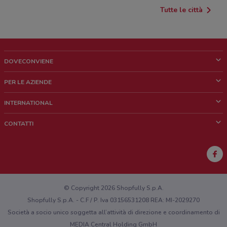
Tutte le città
DOVECONVIENE
Cos'è DoveConviene
PER LE AZIENDE
Chi siamo
Cosa facciamo
INTERNATIONAL
News e media
Richieste commerciali e marketing
Brazil
CONTATTI
Lavora con noi
Mexico
Segnalazione punto vendita
France
Segnalazione Volantino
Australia
Hai un malfunzionamento sul web o sull'app?
New Zealand
© Copyright 2026 Shopfully S.p.A.
Shopfully S.p.A. - C.F / P. Iva 03156531208 REA: MI-2029270
Società a socio unico soggetta all’attività di direzione e coordinamento di
MEDIA Central Holding GmbH