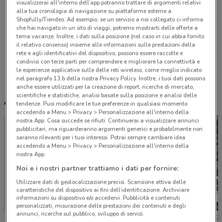
visualizzerai all'interno dell’app potranno trattare di argomenti relativi
14 m
CHIUSO
alla tua cronologia di navigazione su piattaforme esterne a
Shopfully/Tiendeo. Ad esempio, se un servizio a noi collegato ci informa
che hai navigato in un sito di viaggi, potremo mostrarti delle offerte a
Via Torino, 62 Chivasso
tema vacanze. Inoltre, i dati sulla posizione (nel caso in cui abbia fornito
20.3 km
il relativo consenso) insieme alle informazioni sulle prestazioni della
rete e agli identificativi del dispositivo, possono essere raccolte e
condivisi con terze parti per comprendere e migliorare la connettività e
Tutti i negozi EurekaKids
le esperienze applicative sulle delle reti wireless, come meglio indicato
nel paragrafo 13.b della nostra Privacy Policy. Inoltre, i tuoi dati possono
anche essere utilizzati per la creazione di report, ricerche di mercato,
scientifiche e statistiche, analisi basate sulla posizione e analisi delle
Altri volantini nelle vicinanze
tendenze. Puoi modificare le tue preferenze in qualsiasi momento
accedendo a Menu > Privacy > Personalizzazione all'interno della
nostra App. Cosa succede se rifiuti: Continuerai a visualizzare annunci
pubblicitari, ma riguarderanno argomenti generici e probabilmente non
saranno rilevanti per i tuoi interessi. Potrai sempre cambiare idea
accedendo a Menu > Privacy > Personalizzazione all'interno della
nostra App.
Noi e i nostri partner trattiamo i dati per fornire:
Utilizzare dati di geolocalizzazione precisi. Scansione attiva delle
caratteristiche del dispositivo ai fini dell’identificazione. Archiviare
informazioni su dispositivo e/o accedervi. Pubblicità e contenuti
personalizzati, misurazione delle prestazioni dei contenuti e degli
annunci, ricerche sul pubblico, sviluppo di servizi.
Toys Center
Bimbo Store
Toys Ce