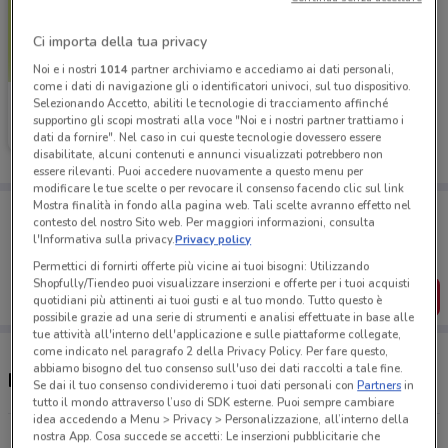
Ci importa della tua privacy
Noi e i nostri
1014
partner archiviamo e accediamo ai dati personali,
come i dati di navigazione gli o identificatori univoci, sul tuo dispositivo.
EurekaKids
Selezionando Accetto, abiliti le tecnologie di tracciamento affinché
supportino gli scopi mostrati alla voce "Noi e i nostri partner trattiamo i
dati da fornire". Nel caso in cui queste tecnologie dovessero essere
Scade il 19/05
14 m
disabilitate, alcuni contenuti e annunci visualizzati potrebbero non
essere rilevanti. Puoi accedere nuovamente a questo menu per
modificare le tue scelte o per revocare il consenso facendo clic sul link
Mostra finalità in fondo alla pagina web. Tali scelte avranno effetto nel
Porta DoveConviene sempre con te!
contesto del nostro Sito web. Per maggiori informazioni, consulta
Puoi trovare le migliori offerte dei negozi vicino a te,
l'Informativa sulla privacy.
Privacy policy
salvarle e creare la tua lista del risparmio, comodamente
dal tuo cellulare.
Permettici di fornirti offerte più vicine ai tuoi bisogni: Utilizzando
Shopfully/Tiendeo puoi visualizzare inserzioni e offerte per i tuoi acquisti
SCARICA L’APP
quotidiani più attinenti ai tuoi gusti e al tuo mondo. Tutto questo è
possibile grazie ad una serie di strumenti e analisi effettuate in base alle
tue attività all'interno dell'applicazione e sulle piattaforme collegate,
come indicato nel paragrafo 2 della Privacy Policy. Per fare questo,
abbiamo bisogno del tuo consenso sull'uso dei dati raccolti a tale fine.
Negozi EurekaKids a Rivarolo Canavese
Se dai il tuo consenso condivideremo i tuoi dati personali con
Partners
in
tutto il mondo attraverso l’uso di SDK esterne. Puoi sempre cambiare
idea accedendo a Menu > Privacy > Personalizzazione, all’interno della
Piazza Chioratti 6 Rivarolo Canavese
nostra App. Cosa succede se accetti: Le inserzioni pubblicitarie che