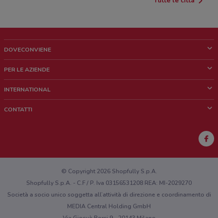
Tutte le città
DOVECONVIENE
Cos'è DoveConviene
PER LE AZIENDE
Chi siamo
Cosa facciamo
INTERNATIONAL
News e media
Richieste commerciali e marketing
Brazil
CONTATTI
Lavora con noi
Mexico
Segnalazione punto vendita
France
Segnalazione Volantino
Australia
Hai un malfunzionamento sul web o sull'app?
New Zealand
© Copyright 2026 Shopfully S.p.A.
Shopfully S.p.A. - C.F / P. Iva 03156531208 REA: MI-2029270
Società a socio unico soggetta all’attività di direzione e coordinamento di
MEDIA Central Holding GmbH