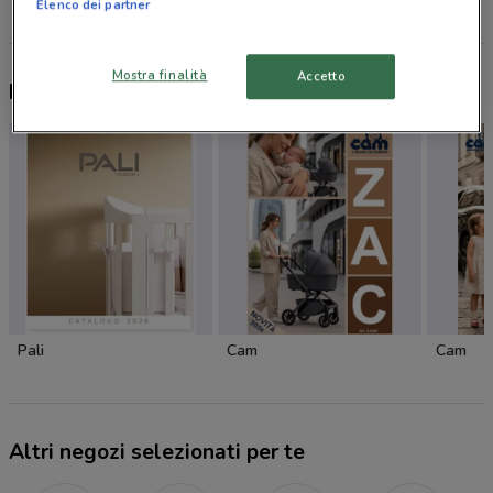
Elenco dei partner
Mostra finalità
Accetto
Nuovi prodotti da provare
Pali
Cam
Cam
Altri negozi selezionati per te