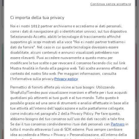
Continua senza accettare
Agenzia VeraStore
Ci importa della tua privacy
Scade il 30/11
1.9 km
Noi e i nostri
1012
partner archiviamo e accediamo ai dati personali,
come i dati di navigazione gli o identificatori univoci, sul tuo dispositivo.
Selezionando Accetto, abiliti le tecnologie di tracciamento affinché
supportino gli scopi mostrati alla voce "Noi e i nostri partner trattiamo i
dati da fornire". Nel caso in cui queste tecnologie dovessero essere
disabilitate, alcuni contenuti e annunci visualizzati potrebbero non
essere rilevanti. Puoi accedere nuovamente a questo menu per
modificare le tue scelte o per revocare il consenso facendo clic sul link
Mostra finalità in fondo alla pagina web. Tali scelte avranno effetto nel
contesto del nostro Sito web. Per maggiori informazioni, consulta
l'Informativa sulla privacy.
Privacy policy
Permettici di fornirti offerte più vicine ai tuoi bisogni: Utilizzando
Shopfully/Tiendeo puoi visualizzare inserzioni e offerte per i tuoi acquisti
quotidiani più attinenti ai tuoi gusti e al tuo mondo. Tutto questo è
possibile grazie ad una serie di strumenti e analisi effettuate in base alle
tue attività all'interno dell'applicazione e sulle piattaforme collegate,
Agenzia VeraStore
Agenzia VeraStore
come indicato nel paragrafo 2 della Privacy Policy. Per fare questo,
abbiamo bisogno del tuo consenso sull'uso dei dati raccolti a tale fine.
Scade il 15/12
1.9 km
Scade il 15/12
1.9 km
Se dai il tuo consenso condivideremo i tuoi dati personali con
Partners
in
tutto il mondo attraverso l’uso di SDK esterne. Puoi sempre cambiare
idea accedendo a Menu > Privacy > Personalizzazione, all’interno della