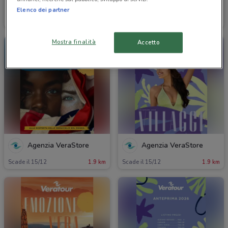
Agenzia VeraStore
Agenzia VeraStore
Elenco dei partner
Scade il 15/12
1.9 km
Scade il 15/12
1.9 km
Mostra finalità
Accetto
Agenzia VeraStore
Agenzia VeraStore
Scade il 15/12
1.9 km
Scade il 15/12
1.9 km