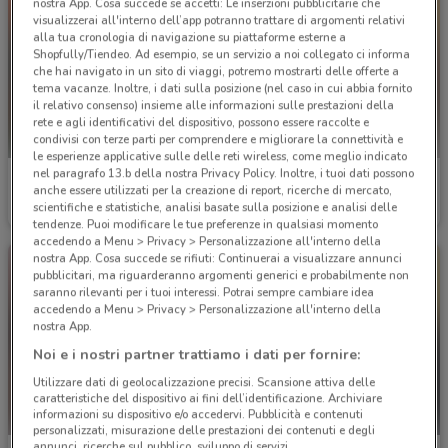
nostra App. Cosa succede se accetti: Le inserzioni pubblicitarie che
visualizzerai all'interno dell’app potranno trattare di argomenti relativi
alla tua cronologia di navigazione su piattaforme esterne a
Shopfully/Tiendeo. Ad esempio, se un servizio a noi collegato ci informa
che hai navigato in un sito di viaggi, potremo mostrarti delle offerte a
tema vacanze. Inoltre, i dati sulla posizione (nel caso in cui abbia fornito
il relativo consenso) insieme alle informazioni sulle prestazioni della
rete e agli identificativi del dispositivo, possono essere raccolte e
condivisi con terze parti per comprendere e migliorare la connettività e
le esperienze applicative sulle delle reti wireless, come meglio indicato
nel paragrafo 13.b della nostra Privacy Policy. Inoltre, i tuoi dati possono
Agenzia VeraStore
Agenzia VeraStore
anche essere utilizzati per la creazione di report, ricerche di mercato,
scientifiche e statistiche, analisi basate sulla posizione e analisi delle
Scade il 15/12
1.9 km
Scade il 15/12
1.9 km
tendenze. Puoi modificare le tue preferenze in qualsiasi momento
accedendo a Menu > Privacy > Personalizzazione all'interno della
nostra App. Cosa succede se rifiuti: Continuerai a visualizzare annunci
pubblicitari, ma riguarderanno argomenti generici e probabilmente non
saranno rilevanti per i tuoi interessi. Potrai sempre cambiare idea
accedendo a Menu > Privacy > Personalizzazione all'interno della
nostra App.
Noi e i nostri partner trattiamo i dati per fornire:
Utilizzare dati di geolocalizzazione precisi. Scansione attiva delle
caratteristiche del dispositivo ai fini dell’identificazione. Archiviare
informazioni su dispositivo e/o accedervi. Pubblicità e contenuti
personalizzati, misurazione delle prestazioni dei contenuti e degli
annunci, ricerche sul pubblico, sviluppo di servizi.