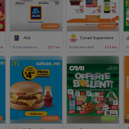
O
-2 GIORNI
-5 GIORNI
Aldi
Conad Superstore
km
Scade domenica
10.7 km
Scade mercoledì
13.6 km
Sc
I
-2 GIORNI
NUOVO