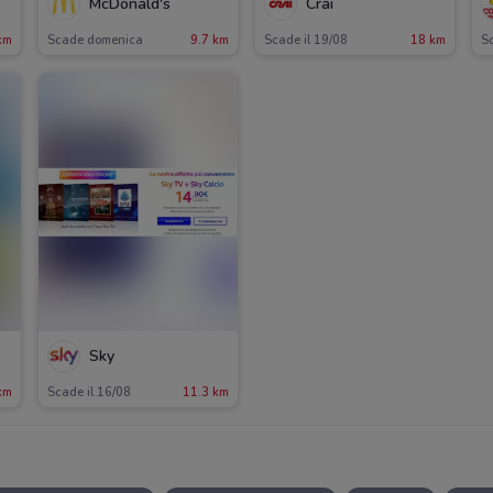
McDonald's
Crai
km
Scade domenica
9.7 km
Scade il 19/08
18 km
S
Sky
km
Scade il 16/08
11.3 km