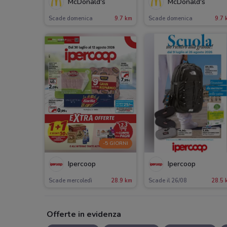
McDonald's
McDonald's
Scade domenica
9.7 km
Scade domenica
9.7 
-5 GIORNI
Ipercoop
Ipercoop
Scade mercoledì
28.9 km
Scade il 26/08
28.5 
Offerte in evidenza