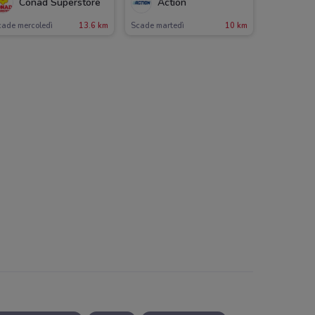
Conad Superstore
Action
cade mercoledì
13.6 km
Scade martedì
10 km