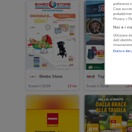
preferenze 
Cosa succede
probabilmen
Privacy > Pe
Noi e i no
Utilizzare da
dell’identif
misurazione 
Elenco dei 
Bimbo Store
Toys Center
Scade il 26/08
19 km
Scade il 26/08
19 