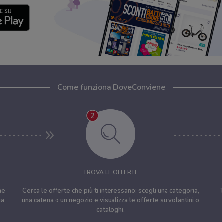
Come funziona DoveConviene
TROVA LE OFFERTE
ne
Cerca le offerte che più ti interessano: scegli una categoria,
ua
una catena o un negozio e visualizza le offerte su volantini o
cataloghi.