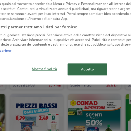
in qualsiasi momento accedendo a Menu > Privacy > Personalizzazione all'interno del
 se rifiuti: Continuerai a visualizzare annunci pubblicitari, ma riguarderanno argome
te non saranno rilevanti per i tuoi interessi. Potrai sempre cambiare idea accedendo
rsonalizzazione all'interno della nostra App.
stri partner trattiamo i dati per fornire:
ti di geolocalizzazione precisi. Scansione attiva delle caratteristiche del dispositivo ai 
icazione. Archiviare informazioni su dispositivo e/o accedervi. Pubblicità e contenuti per
delle prestazioni dei contenuti e degli annunci, ricerche sul pubblico, sviluppo di servi
partner
-4 GIORNI
Mostra finalità
Accetto
Dpiu
Unes
km
Scade il 16/08
20.7 km
Scade martedì
25.5 km
Sc