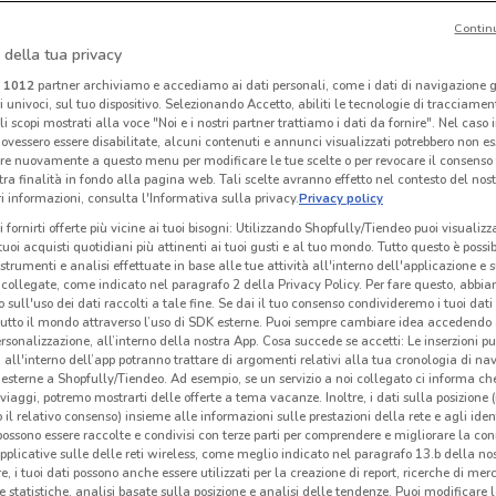
Contin
I
-5 GIORNI
-5 GIORNI
 della tua privacy
Mercatò Extra
Bennet
i
1012
partner archiviamo e accediamo ai dati personali, come i dati di navigazione g
ri univoci, sul tuo dispositivo. Selezionando Accetto, abiliti le tecnologie di tracciame
km
Scade mercoledì
19.3 km
Scade mercoledì
10 km
S
li scopi mostrati alla voce "Noi e i nostri partner trattiamo i dati da fornire". Nel caso 
ovessero essere disabilitate, alcuni contenuti e annunci visualizzati potrebbero non ess
re nuovamente a questo menu per modificare le tue scelte o per revocare il consenso
tra finalità in fondo alla pagina web. Tali scelte avranno effetto nel contesto del nost
 informazioni, consulta l'Informativa sulla privacy.
Privacy policy
i fornirti offerte più vicine ai tuoi bisogni: Utilizzando Shopfully/Tiendeo puoi visualizz
i tuoi acquisti quotidiani più attinenti ai tuoi gusti e al tuo mondo. Tutto questo è possi
 strumenti e analisi effettuate in base alle tue attività all'interno dell'applicazione e 
collegate, come indicato nel paragrafo 2 della Privacy Policy. Per fare questo, abbi
 sull'uso dei dati raccolti a tale fine. Se dai il tuo consenso condivideremo i tuoi dati
tutto il mondo attraverso l’uso di SDK esterne. Puoi sempre cambiare idea accedend
rsonalizzazione, all’interno della nostra App. Cosa succede se accetti: Le inserzioni pu
i all'interno dell’app potranno trattare di argomenti relativi alla tua cronologia di na
esterne a Shopfully/Tiendeo. Ad esempio, se un servizio a noi collegato ci informa ch
-5 GIORNI
i viaggi, potremo mostrarti delle offerte a tema vacanze. Inoltre, i dati sulla posizione 
o il relativo consenso) insieme alle informazioni sulle prestazioni della rete e agli ident
Conad
Bennet
 possono essere raccolte e condivisi con terze parti per comprendere e migliorare la conn
pplicative sulle delle reti wireless, come meglio indicato nel paragrafo 13.b della no
km
Scade mercoledì
24 km
Scade il 16/09
10 km
S
re, i tuoi dati possono anche essere utilizzati per la creazione di report, ricerche di mer
 e statistiche, analisi basate sulla posizione e analisi delle tendenze. Puoi modificare l