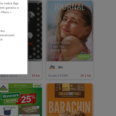
la nostra App.
nti generici e
 a Menu >
fini
sonalizzati,
zi.
NUOVO
Toys Center
dm
ade il 31/12
19 km
Scade il 02/09
24.1 km