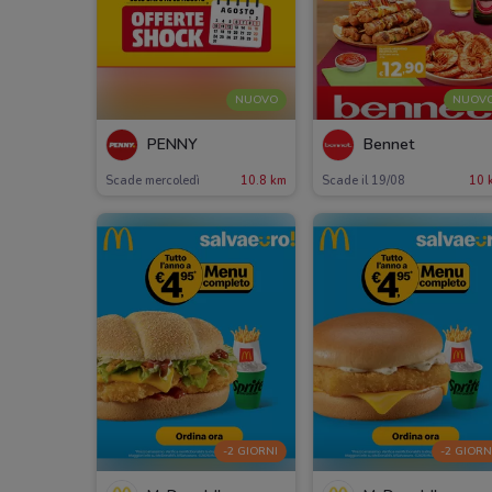
NUOVO
NUOV
PENNY
Bennet
Scade mercoledì
10.8 km
Scade il 19/08
10 
-2 GIORNI
-2 GIORN