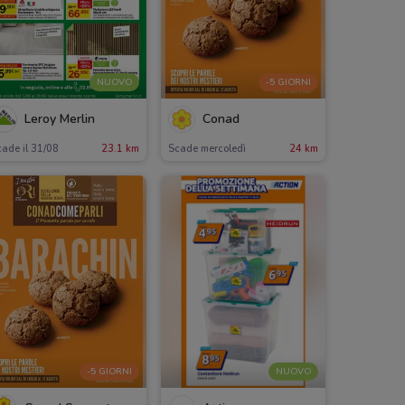
NUOVO
-5 GIORNI
Leroy Merlin
Conad
ade il 31/08
23.1 km
Scade mercoledì
24 km
-5 GIORNI
NUOVO