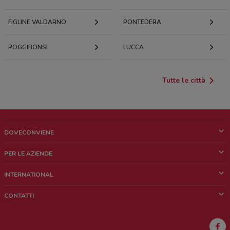
FIGLINE VALDARNO
PONTEDERA
POGGIBONSI
LUCCA
Tutte le città
DOVECONVIENE
Cos'è DoveConviene
PER LE AZIENDE
Chi siamo
Cosa facciamo
INTERNATIONAL
News e media
Richieste commerciali e marketing
Brazil
CONTATTI
Lavora con noi
Mexico
Segnalazione punto vendita
France
Segnalazione Volantino