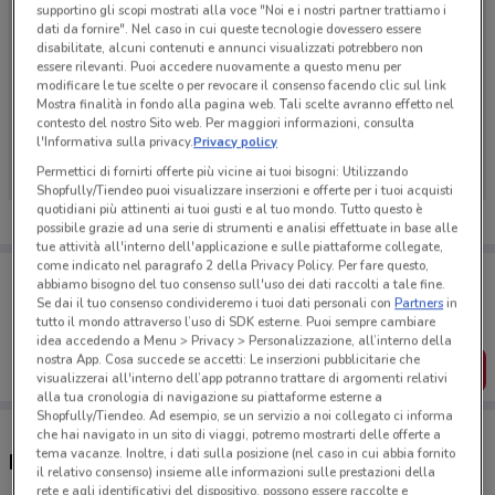
supportino gli scopi mostrati alla voce "Noi e i nostri partner trattiamo i
dati da fornire". Nel caso in cui queste tecnologie dovessero essere
disabilitate, alcuni contenuti e annunci visualizzati potrebbero non
essere rilevanti. Puoi accedere nuovamente a questo menu per
modificare le tue scelte o per revocare il consenso facendo clic sul link
Mostra finalità in fondo alla pagina web. Tali scelte avranno effetto nel
Ci dispiace, al momento non abbiamo pubblicato
contesto del nostro Sito web. Per maggiori informazioni, consulta
volantini nella tua zona. Riprova più tardi.
l'Informativa sulla privacy.
Privacy policy
Permettici di fornirti offerte più vicine ai tuoi bisogni: Utilizzando
Shopfully/Tiendeo puoi visualizzare inserzioni e offerte per i tuoi acquisti
quotidiani più attinenti ai tuoi gusti e al tuo mondo. Tutto questo è
possibile grazie ad una serie di strumenti e analisi effettuate in base alle
tue attività all'interno dell'applicazione e sulle piattaforme collegate,
come indicato nel paragrafo 2 della Privacy Policy. Per fare questo,
Porta DoveConviene sempre con te!
abbiamo bisogno del tuo consenso sull'uso dei dati raccolti a tale fine.
Puoi trovare le migliori offerte dei negozi vicino a te,
Se dai il tuo consenso condivideremo i tuoi dati personali con
Partners
in
salvarle e creare la tua lista del risparmio, comodamente
tutto il mondo attraverso l’uso di SDK esterne. Puoi sempre cambiare
dal tuo cellulare.
idea accedendo a Menu > Privacy > Personalizzazione, all’interno della
nostra App. Cosa succede se accetti: Le inserzioni pubblicitarie che
SCARICA L’APP
visualizzerai all'interno dell’app potranno trattare di argomenti relativi
alla tua cronologia di navigazione su piattaforme esterne a
Shopfully/Tiendeo. Ad esempio, se un servizio a noi collegato ci informa
che hai navigato in un sito di viaggi, potremo mostrarti delle offerte a
tema vacanze. Inoltre, i dati sulla posizione (nel caso in cui abbia fornito
Negozi Eletto Prodotto Dell'Anno a Prato
il relativo consenso) insieme alle informazioni sulle prestazioni della
rete e agli identificativi del dispositivo, possono essere raccolte e