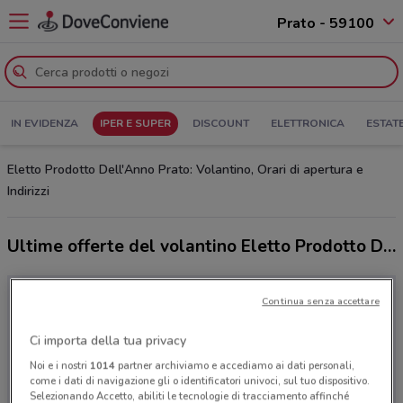
Prato - 59100
IN EVIDENZA
IPER E SUPER
DISCOUNT
ELETTRONICA
ESTAT
Eletto Prodotto Dell'Anno Prato: Volantino, Orari di apertura e
Indirizzi
Ultime offerte del volantino Eletto Prodotto Dell'Anno
Continua senza accettare
Ci importa della tua privacy
Noi e i nostri
1014
partner archiviamo e accediamo ai dati personali,
come i dati di navigazione gli o identificatori univoci, sul tuo dispositivo.
Selezionando Accetto, abiliti le tecnologie di tracciamento affinché