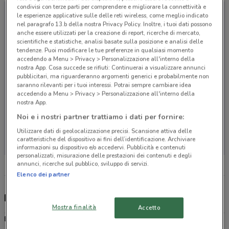
condivisi con terze parti per comprendere e migliorare la connettività e
le esperienze applicative sulle delle reti wireless, come meglio indicato
nel paragrafo 13.b della nostra Privacy Policy. Inoltre, i tuoi dati possono
anche essere utilizzati per la creazione di report, ricerche di mercato,
scientifiche e statistiche, analisi basate sulla posizione e analisi delle
tendenze. Puoi modificare le tue preferenze in qualsiasi momento
accedendo a Menu > Privacy > Personalizzazione all'interno della
nostra App. Cosa succede se rifiuti: Continuerai a visualizzare annunci
pubblicitari, ma riguarderanno argomenti generici e probabilmente non
saranno rilevanti per i tuoi interessi. Potrai sempre cambiare idea
accedendo a Menu > Privacy > Personalizzazione all'interno della
nostra App.
Noi e i nostri partner trattiamo i dati per fornire:
Non ci sono negozi nelle vicinanze
Utilizzare dati di geolocalizzazione precisi. Scansione attiva delle
caratteristiche del dispositivo ai fini dell’identificazione. Archiviare
informazioni su dispositivo e/o accedervi. Pubblicità e contenuti
personalizzati, misurazione delle prestazioni dei contenuti e degli
annunci, ricerche sul pubblico, sviluppo di servizi.
Elenco dei partner
Eletto Prodotto Dell'Anno, offerte e negozi
Mostra finalità
Accetto
Eletto Prodotto Dell'Anno
è il più importante premio