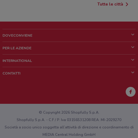
Tutte le città
DOVECONVIENE
Cos'è DoveConviene
PER LE AZIENDE
Chi siamo
Cosa facciamo
INTERNATIONAL
News e media
Richieste commerciali e marketing
Brazil
CONTATTI
Lavora con noi
Mexico
Segnalazione punto vendita
France
Segnalazione Volantino
Australia
Hai un malfunzionamento sul web o sull'app?
New Zealand
© Copyright 2026 Shopfully S.p.A.
Shopfully S.p.A. - C.F / P. Iva 03156531208 REA: MI-2029270
Società a socio unico soggetta all’attività di direzione e coordinamento di
MEDIA Central Holding GmbH