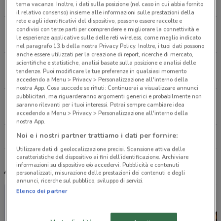
14.4 km
tema vacanze. Inoltre, i dati sulla posizione (nel caso in cui abbia fornito
il relativo consenso) insieme alle informazioni sulle prestazioni della
rete e agli identificativi del dispositivo, possono essere raccolte e
Piazza Acciaioli 14/R Firenze
condivisi con terze parti per comprendere e migliorare la connettività e
le esperienze applicative sulle delle reti wireless, come meglio indicato
19.1 km
nel paragrafo 13.b della nostra Privacy Policy. Inoltre, i tuoi dati possono
anche essere utilizzati per la creazione di report, ricerche di mercato,
scientifiche e statistiche, analisi basate sulla posizione e analisi delle
Viale Kennedy 89 Scarperia
tendenze. Puoi modificare le tue preferenze in qualsiasi momento
22.6 km
accedendo a Menu > Privacy > Personalizzazione all'interno della
nostra App. Cosa succede se rifiuti: Continuerai a visualizzare annunci
pubblicitari, ma riguarderanno argomenti generici e probabilmente non
Via D.docciolina 2 -Loc.vallina Vallina
saranno rilevanti per i tuoi interessi. Potrai sempre cambiare idea
24.1 km
accedendo a Menu > Privacy > Personalizzazione all'interno della
nostra App.
Noi e i nostri partner trattiamo i dati per fornire:
Tutti i negozi Edil Kamin
Utilizzare dati di geolocalizzazione precisi. Scansione attiva delle
caratteristiche del dispositivo ai fini dell’identificazione. Archiviare
informazioni su dispositivo e/o accedervi. Pubblicità e contenuti
Altri volantini nelle vicinanze
personalizzati, misurazione delle prestazioni dei contenuti e degli
annunci, ricerche sul pubblico, sviluppo di servizi.
Elenco dei partner