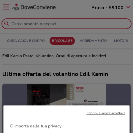
Prato - 59100
CURA CASA E CORPO
BRICOLAGE
ARREDAMENTO
MOTORI
Edil Kamin Prato: Volantino, Orari di apertura e Indirizzi
Ultime offerte del volantino Edil Kamin
Continua senza accettare
Ci importa della tua privacy