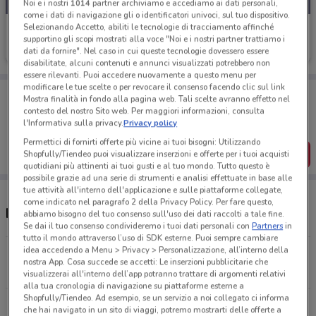
Noi e i nostri
1014
partner archiviamo e accediamo ai dati personali,
come i dati di navigazione gli o identificatori univoci, sul tuo dispositivo.
Selezionando Accetto, abiliti le tecnologie di tracciamento affinché
Edil Kamin
supportino gli scopi mostrati alla voce "Noi e i nostri partner trattiamo i
dati da fornire". Nel caso in cui queste tecnologie dovessero essere
Scade il 31/10
13.1 km
disabilitate, alcuni contenuti e annunci visualizzati potrebbero non
essere rilevanti. Puoi accedere nuovamente a questo menu per
modificare le tue scelte o per revocare il consenso facendo clic sul link
Porta DoveConviene sempre con te!
Mostra finalità in fondo alla pagina web. Tali scelte avranno effetto nel
Puoi trovare le migliori offerte dei negozi vicino a te,
contesto del nostro Sito web. Per maggiori informazioni, consulta
salvarle e creare la tua lista del risparmio, comodamente
l'Informativa sulla privacy.
Privacy policy
dal tuo cellulare.
Permettici di fornirti offerte più vicine ai tuoi bisogni: Utilizzando
SCARICA L’APP
Shopfully/Tiendeo puoi visualizzare inserzioni e offerte per i tuoi acquisti
quotidiani più attinenti ai tuoi gusti e al tuo mondo. Tutto questo è
possibile grazie ad una serie di strumenti e analisi effettuate in base alle
tue attività all'interno dell'applicazione e sulle piattaforme collegate,
come indicato nel paragrafo 2 della Privacy Policy. Per fare questo,
Negozi Edil Kamin a Prato
abbiamo bisogno del tuo consenso sull'uso dei dati raccolti a tale fine.
Se dai il tuo consenso condivideremo i tuoi dati personali con
Partners
in
tutto il mondo attraverso l’uso di SDK esterne. Puoi sempre cambiare
idea accedendo a Menu > Privacy > Personalizzazione, all’interno della
Via Allori 132-140 Firenze
nostra App. Cosa succede se accetti: Le inserzioni pubblicitarie che
13 km
visualizzerai all'interno dell’app potranno trattare di argomenti relativi
alla tua cronologia di navigazione su piattaforme esterne a
Shopfully/Tiendeo. Ad esempio, se un servizio a noi collegato ci informa
Via L.Galvani 2 A Pistoia
che hai navigato in un sito di viaggi, potremo mostrarti delle offerte a