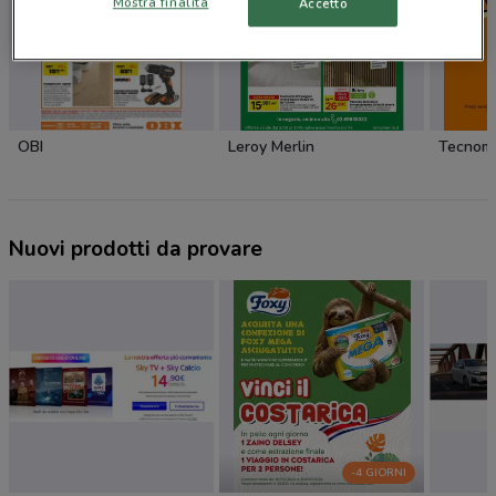
Mostra finalità
Accetto
OBI
Leroy Merlin
Tecnom
Nuovi prodotti da provare
-4 GIORNI