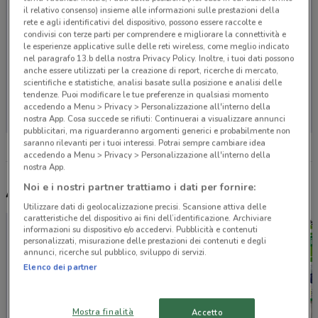
il relativo consenso) insieme alle informazioni sulle prestazioni della
rete e agli identificativi del dispositivo, possono essere raccolte e
condivisi con terze parti per comprendere e migliorare la connettività e
le esperienze applicative sulle delle reti wireless, come meglio indicato
nel paragrafo 13.b della nostra Privacy Policy. Inoltre, i tuoi dati possono
anche essere utilizzati per la creazione di report, ricerche di mercato,
scientifiche e statistiche, analisi basate sulla posizione e analisi delle
Non ci sono negozi nelle vicinanze
tendenze. Puoi modificare le tue preferenze in qualsiasi momento
accedendo a Menu > Privacy > Personalizzazione all'interno della
nostra App. Cosa succede se rifiuti: Continuerai a visualizzare annunci
pubblicitari, ma riguarderanno argomenti generici e probabilmente non
saranno rilevanti per i tuoi interessi. Potrai sempre cambiare idea
accedendo a Menu > Privacy > Personalizzazione all'interno della
nostra App.
Noi e i nostri partner trattiamo i dati per fornire:
Altri volantini nelle vicinanze
Utilizzare dati di geolocalizzazione precisi. Scansione attiva delle
caratteristiche del dispositivo ai fini dell’identificazione. Archiviare
informazioni su dispositivo e/o accedervi. Pubblicità e contenuti
personalizzati, misurazione delle prestazioni dei contenuti e degli
annunci, ricerche sul pubblico, sviluppo di servizi.
Elenco dei partner
Mostra finalità
Accetto