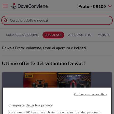
Prato - 59100
CURA CASA E CORPO
BRICOLAGE
ARREDAMENTO
MOTORI
Dewalt Prato: Volantino, Orari di apertura e Indirizzi
Ultime offerte del volantino Dewalt
Continua senza accettare
Ci importa della tua privacy
Noi e i nostri
1014
partner archiviamo e accediamo ai dati personali,