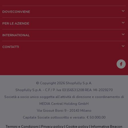
DOVECONVIENE
Cos'è DoveConviene
PER LE AZIENDE
Chi siamo
Cosa facciamo
INTERNATIONAL
News e media
Richieste commerciali e marketing
Brazil
CONTATTI
Lavora con noi
Mexico
Segnalazione punto vendita
France
Segnalazione Volantino
Australia
Hai un malfunzionamento sul web o sull'app?
New Zealand
© Copyright 2026 Shopfully S.p.A.
Shopfully S.p.A. - C.F / P. Iva 03156531208 REA: MI-2029270
Società a socio unico soggetta all’attività di direzione e coordinamento di
MEDIA Central Holding GmbH
Via Giosuè Borsi 9 - 20143 Milano
Capitale Sociale sottoscritto e versato: € 50.000,00
Termini e Condizioni
Privacy policy
Cookie policy
Informativa Beacon