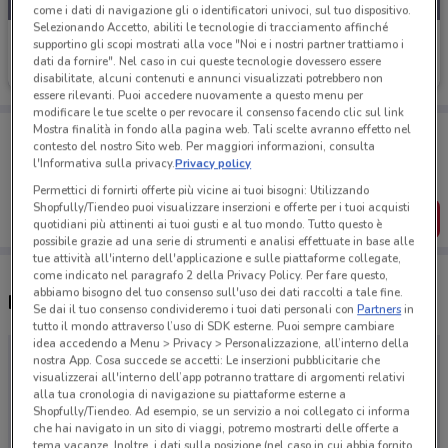
come i dati di navigazione gli o identificatori univoci, sul tuo dispositivo.
Selezionando Accetto, abiliti le tecnologie di tracciamento affinché
Dewalt
supportino gli scopi mostrati alla voce "Noi e i nostri partner trattiamo i
dati da fornire". Nel caso in cui queste tecnologie dovessero essere
Scade il 31/08
disabilitate, alcuni contenuti e annunci visualizzati potrebbero non
essere rilevanti. Puoi accedere nuovamente a questo menu per
modificare le tue scelte o per revocare il consenso facendo clic sul link
Porta DoveConviene sempre con te!
Mostra finalità in fondo alla pagina web. Tali scelte avranno effetto nel
contesto del nostro Sito web. Per maggiori informazioni, consulta
Puoi trovare le migliori offerte dei negozi vicino a te,
l'Informativa sulla privacy.
Privacy policy
salvarle e creare la tua lista del risparmio, comodamente
dal tuo cellulare.
Permettici di fornirti offerte più vicine ai tuoi bisogni: Utilizzando
Shopfully/Tiendeo puoi visualizzare inserzioni e offerte per i tuoi acquisti
SCARICA L’APP
quotidiani più attinenti ai tuoi gusti e al tuo mondo. Tutto questo è
possibile grazie ad una serie di strumenti e analisi effettuate in base alle
tue attività all'interno dell'applicazione e sulle piattaforme collegate,
come indicato nel paragrafo 2 della Privacy Policy. Per fare questo,
abbiamo bisogno del tuo consenso sull'uso dei dati raccolti a tale fine.
Negozi Dewalt a Prato
Se dai il tuo consenso condivideremo i tuoi dati personali con
Partners
in
tutto il mondo attraverso l’uso di SDK esterne. Puoi sempre cambiare
idea accedendo a Menu > Privacy > Personalizzazione, all’interno della
nostra App. Cosa succede se accetti: Le inserzioni pubblicitarie che
visualizzerai all'interno dell’app potranno trattare di argomenti relativi
alla tua cronologia di navigazione su piattaforme esterne a
Shopfully/Tiendeo. Ad esempio, se un servizio a noi collegato ci informa
che hai navigato in un sito di viaggi, potremo mostrarti delle offerte a
tema vacanze. Inoltre, i dati sulla posizione (nel caso in cui abbia fornito