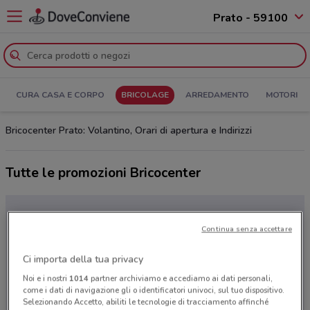
Prato - 59100
CURA CASA E CORPO
BRICOLAGE
ARREDAMENTO
MOTORI
Bricocenter Prato: Volantino, Orari di apertura e Indirizzi
Tutte le promozioni Bricocenter
Continua senza accettare
Ci importa della tua privacy
Noi e i nostri
1014
partner archiviamo e accediamo ai dati personali,
come i dati di navigazione gli o identificatori univoci, sul tuo dispositivo.
Selezionando Accetto, abiliti le tecnologie di tracciamento affinché