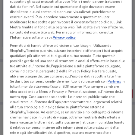
supportino gli scopi mostrati alla voce "Noi e i nostri partner trattiamo i
dati da fornire". Nel caso in cui queste tecnologie dovessero essere
disabilitate, alcuni contenuti e annunci visualizzati potrebbero non
essere rilevanti. Puoi accedere nuovamente a questo menu per
modificare le tue scelte o per revocare il consenso facendo clic sul link
Ci dispiace, al momento non abbiamo pubblicato
Mostra finalità in fondo alla pagina web. Tali scelte avranno effetto nel
volantini nella tua zona. Riprova più tardi.
contesto del nostro Sito web. Per maggiori informazioni, consulta
l'Informativa sulla privacy.
Privacy policy
Permettici di fornirti offerte più vicine ai tuoi bisogni: Utilizzando
Shopfully/Tiendeo puoi visualizzare inserzioni e offerte per i tuoi acquisti
quotidiani più attinenti ai tuoi gusti e al tuo mondo. Tutto questo è
possibile grazie ad una serie di strumenti e analisi effettuate in base alle
tue attività all'interno dell'applicazione e sulle piattaforme collegate,
Porta DoveConviene sempre con te!
come indicato nel paragrafo 2 della Privacy Policy. Per fare questo,
Puoi trovare le migliori offerte dei negozi vicino a te,
abbiamo bisogno del tuo consenso sull'uso dei dati raccolti a tale fine.
salvarle e creare la tua lista del risparmio, comodamente
Se dai il tuo consenso condivideremo i tuoi dati personali con
Partners
in
dal tuo cellulare.
tutto il mondo attraverso l’uso di SDK esterne. Puoi sempre cambiare
idea accedendo a Menu > Privacy > Personalizzazione, all’interno della
SCARICA L’APP
nostra App. Cosa succede se accetti: Le inserzioni pubblicitarie che
visualizzerai all'interno dell’app potranno trattare di argomenti relativi
alla tua cronologia di navigazione su piattaforme esterne a
Shopfully/Tiendeo. Ad esempio, se un servizio a noi collegato ci informa
che hai navigato in un sito di viaggi, potremo mostrarti delle offerte a
Orari Bricocenter e negozi
tema vacanze. Inoltre, i dati sulla posizione (nel caso in cui abbia fornito
il relativo consenso) insieme alle informazioni sulle prestazioni della
rete e agli identificativi del dispositivo, possono essere raccolte e