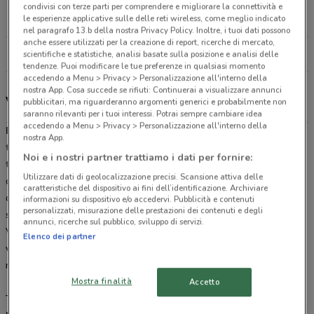
Via Francesco Talenti, 96 Firenze
condivisi con terze parti per comprendere e migliorare la connettività e
15.2 km
APERTO
le esperienze applicative sulle delle reti wireless, come meglio indicato
nel paragrafo 13.b della nostra Privacy Policy. Inoltre, i tuoi dati possono
anche essere utilizzati per la creazione di report, ricerche di mercato,
Tutti i negozi Bricocenter
scientifiche e statistiche, analisi basate sulla posizione e analisi delle
tendenze. Puoi modificare le tue preferenze in qualsiasi momento
accedendo a Menu > Privacy > Personalizzazione all'interno della
nostra App. Cosa succede se rifiuti: Continuerai a visualizzare annunci
Volantino, orari e negozi Bricocenter
pubblicitari, ma riguarderanno argomenti generici e probabilmente non
saranno rilevanti per i tuoi interessi. Potrai sempre cambiare idea
accedendo a Menu > Privacy > Personalizzazione all'interno della
Bricocenter
è la catena di negozi specializzata nella vendita di
nostra App.
tutto il materiale necessario per il bricolage. Presente su tutto il
Noi e i nostri partner trattiamo i dati per fornire:
territorio nazionale con i suoi numerosi megastore,
Bricocenter
Utilizzare dati di geolocalizzazione precisi. Scansione attiva delle
offre tantissimi prodotti delle migliori marche per la ristrutturazione
caratteristiche del dispositivo ai fini dell’identificazione. Archiviare
della casa, per l’arredamento e la cura del giardino, ma anche
informazioni su dispositivo e/o accedervi. Pubblicità e contenuti
personalizzati, misurazione delle prestazioni dei contenuti e degli
strumenti da lavoro professionali per ogni ambito della carpenteria.
annunci, ricerche sul pubblico, sviluppo di servizi.
Vuoi conoscere le offerte in vigore questo mese? Sfoglia il
Elenco dei partner
volantino Bricocenter
online su DoveConviene.it e scopri le
numerosissime promozioni in corso.
Mostra finalità
Accetto
Tanti servizi su misura per te