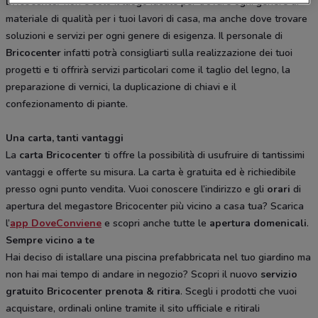
Bricocenter
non è solo il luogo ideale per trovare ogni genere di
materiale di qualità per i tuoi lavori di casa, ma anche dove trovare
soluzioni e servizi per ogni genere di esigenza. Il personale di
Bricocenter
infatti potrà consigliarti sulla realizzazione dei tuoi
progetti e ti offrirà servizi particolari come il taglio del legno, la
preparazione di vernici, la duplicazione di chiavi e il
confezionamento di piante.
Una carta, tanti vantaggi
La
carta Bricocenter
ti offre la possibilità di usufruire di tantissimi
vantaggi e offerte su misura. La carta è gratuita ed è richiedibile
presso ogni punto vendita. Vuoi conoscere l’indirizzo e gli
orari
di
apertura del megastore Bricocenter più vicino a casa tua? Scarica
l’
app DoveConviene
e scopri anche tutte le
apertura domenicali
.
Sempre vicino a te
Hai deciso di istallare una piscina prefabbricata nel tuo giardino ma
non hai mai tempo di andare in negozio? Scopri il nuovo
servizio
gratuito Bricocenter prenota & ritira
. Scegli i prodotti che vuoi
acquistare, ordinali online tramite il sito ufficiale e ritirali