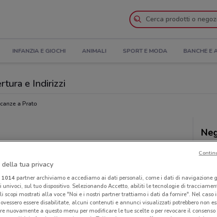
INFANZIA E GIOCHI
ANIMALI
SPORT E MODA
BANCHE E 
tura e Indirizzi
canze a Prato
Neg
Contin
 della tua privacy
i
1014
partner archiviamo e accediamo ai dati personali, come i dati di navigazione g
ri univoci, sul tuo dispositivo. Selezionando Accetto, abiliti le tecnologie di tracciame
li scopi mostrati alla voce "Noi e i nostri partner trattiamo i dati da fornire". Nel caso 
ovessero essere disabilitate, alcuni contenuti e annunci visualizzati potrebbero non ess
re nuovamente a questo menu per modificare le tue scelte o per revocare il consenso