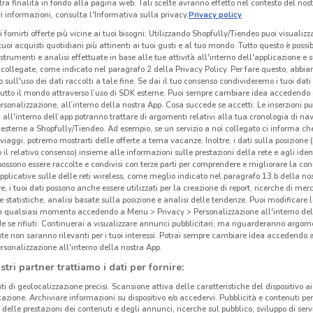
tra finalità in fondo alla pagina web. Tali scelte avranno effetto nel contesto del nost
 informazioni, consulta l'Informativa sulla privacy.
Privacy policy
i fornirti offerte più vicine ai tuoi bisogni: Utilizzando Shopfully/Tiendeo puoi visualizz
i tuoi acquisti quotidiani più attinenti ai tuoi gusti e al tuo mondo. Tutto questo è possi
 strumenti e analisi effettuate in base alle tue attività all'interno dell'applicazione e 
collegate, come indicato nel paragrafo 2 della Privacy Policy. Per fare questo, abbi
 sull'uso dei dati raccolti a tale fine. Se dai il tuo consenso condivideremo i tuoi dati
tutto il mondo attraverso l’uso di SDK esterne. Puoi sempre cambiare idea accedend
rsonalizzazione, all’interno della nostra App. Cosa succede se accetti: Le inserzioni pu
Blu
i all'interno dell’app potranno trattare di argomenti relativi alla tua cronologia di na
esterne a Shopfully/Tiendeo. Ad esempio, se un servizio a noi collegato ci informa ch
i viaggi, potremo mostrarti delle offerte a tema vacanze. Inoltre, i dati sulla posizione 
o il relativo consenso) insieme alle informazioni sulle prestazioni della rete e agli ident
Bluv
 possono essere raccolte e condivisi con terze parti per comprendere e migliorare la conn
e nel
pplicative sulle delle reti wireless, come meglio indicato nel paragrafo 13.b della no
5.3 km
minu
re, i tuoi dati possono anche essere utilizzati per la creazione di report, ricerche di mer
 e statistiche, analisi basate sulla posizione e analisi delle tendenze. Puoi modificare l
soggi
in qualsiasi momento accedendo a Menu > Privacy > Personalizzazione all'interno del
 se rifiuti: Continuerai a visualizzare annunci pubblicitari, ma riguarderanno argome
te non saranno rilevanti per i tuoi interessi. Potrai sempre cambiare idea accedendo
Offe
rsonalizzazione all'interno della nostra App.
Sceg
stri partner trattiamo i dati per fornire:
Mare 
ti di geolocalizzazione precisi. Scansione attiva delle caratteristiche del dispositivo ai 
bassi
icazione. Archiviare informazioni su dispositivo e/o accedervi. Pubblicità e contenuti per
Greci
delle prestazioni dei contenuti e degli annunci, ricerche sul pubblico, sviluppo di servi