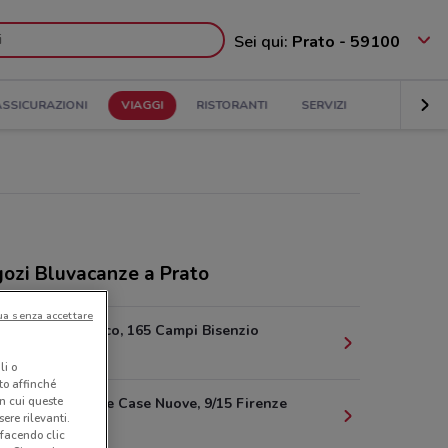
Sei qui:
Prato - 59100
ASSICURAZIONI
VIAGGI
RISTORANTI
SERVIZI
ozi Bluvacanze a Prato
ua senza accettare
Via S. Quirico, 165 Campi Bisenzio
5.3 km
li o
nto affinché
in cui queste
Viuzzo Delle Case Nuove, 9/15 Firenze
ere rilevanti.
15.1 km
 facendo clic