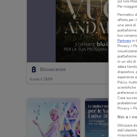
sul link Mos
Per maggiori
Permettici d
offerte per 
una serie di
piattaforme 
tuo consenso
Partners
in 
Privacy > Pe
visualizzera
piattaforme 
in un sito d
abbia fornit
Bluvacanze
dispositivo,
esperienze a
Scade il 28/09
Policy. Inolt
scientifiche
preferenze 
Cosa succede
probabilmen
Privacy > Pe
Noi e i no
Utilizzare da
dell’identif
misurazione 