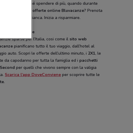
 alloggiare. Perché spendere di più, quando durante
 l’anno ci sono le
offerte online Bluvacanze
? Prenota
a tua settimana bianca. Inizia a risparmiare.
giare Last Minute
enzie sparse per l’Italia, cosi come il
sito web
acanze
pianificano tutto il tuo viaggio, dall’hotel al
gio auto. Scopri le offerte dell’ultimo minuto, i
2X1
, le
te da capodanno per tutta la famiglia ed i
pacchetti
 Second
per quelli che vivono sempre con la valigia
ta.
Scarica l’app DoveConviene
per scoprire tutte le
rte
.