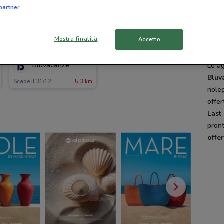
dove
partner
tutto
ora l
Mostra finalità
Accetto
Viag
Bluvacanze
Le ag
Bluv
Scade il 31/12
5.3 km
noleg
offer
Last
pron
offe