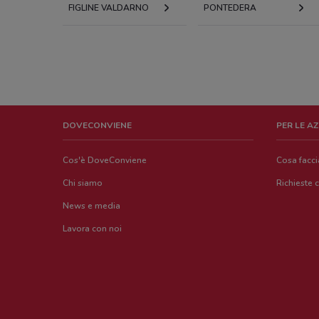
FIGLINE VALDARNO
PONTEDERA
DOVECONVIENE
PER LE A
Cos'è DoveConviene
Cosa facc
Chi siamo
Richieste 
News e media
Lavora con noi