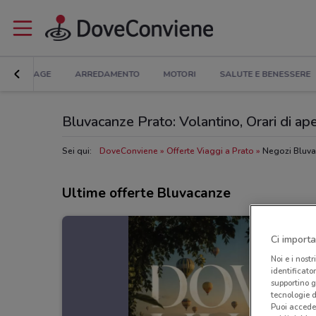
BRICOLAGE
ARREDAMENTO
MOTORI
SALUTE E BENESSERE
Bluvacanze Prato: Volantino, Orari di aper
Sei qui:
DoveConviene
Offerte Viaggi a Prato
Negozi Bluva
Ultime offerte Bluvacanze
Ci importa
Noi e i nostr
identificato
supportino g
tecnologie d
Puoi accede