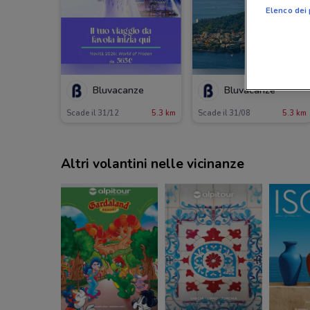
Elenco dei 
Bluvacanze
Bluvacanze
Scade il 31/12
5.3 km
Scade il 31/08
5.3 km
Altri volantini nelle vicinanze