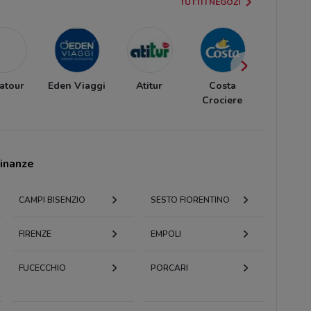
TUTTI I NEGOZI
atour
Eden Viaggi
Atitur
Costa
Welcom
Crociere
Travel
cinanze
CAMPI BISENZIO
SESTO FIORENTINO
FIRENZE
EMPOLI
FUCECCHIO
PORCARI