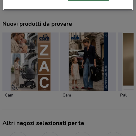
Nuovi prodotti da provare
Cam
Cam
Pali
Altri negozi selezionati per te