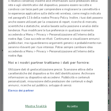
il relativo consenso) insieme alle informazioni sulle prestazioni della
19.3 km
rete e agli identificativi del dispositivo, possono essere raccolte e
condivisi con terze parti per comprendere e migliorare la connettività e
le esperienze applicative sulle delle reti wireless, come meglio indicato
VIA GENOVA 54 Albenga
nel paragrafo 13.b della nostra Privacy Policy. Inoltre, i tuoi dati possono
20.2 km
anche essere utilizzati per la creazione di report, ricerche di mercato,
scientifiche e statistiche, analisi basate sulla posizione e analisi delle
tendenze. Puoi modificare le tue preferenze in qualsiasi momento
Tutti i negozi Pali
accedendo a Menu > Privacy > Personalizzazione all'interno della
nostra App. Cosa succede se rifiuti: Continuerai a visualizzare annunci
pubblicitari, ma riguarderanno argomenti generici e probabilmente non
saranno rilevanti per i tuoi interessi. Potrai sempre cambiare idea
Altri volantini nelle vicinanze
accedendo a Menu > Privacy > Personalizzazione all'interno della
nostra App.
Noi e i nostri partner trattiamo i dati per fornire:
Utilizzare dati di geolocalizzazione precisi. Scansione attiva delle
caratteristiche del dispositivo ai fini dell’identificazione. Archiviare
informazioni su dispositivo e/o accedervi. Pubblicità e contenuti
personalizzati, misurazione delle prestazioni dei contenuti e degli
annunci, ricerche sul pubblico, sviluppo di servizi.
Elenco dei partner
Mostra finalità
Accetto
Bimbo Store
Toys Center
Toys Ce