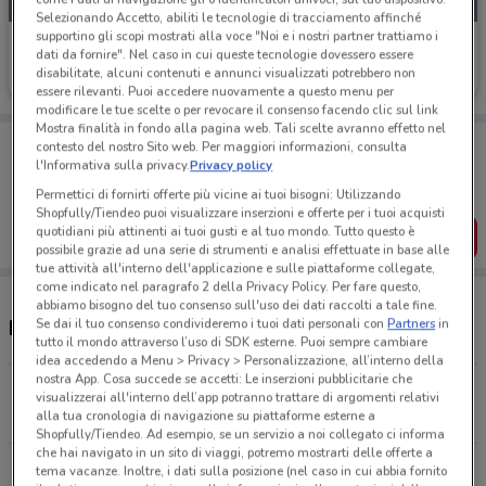
Selezionando Accetto, abiliti le tecnologie di tracciamento affinché
supportino gli scopi mostrati alla voce "Noi e i nostri partner trattiamo i
Pali
dati da fornire". Nel caso in cui queste tecnologie dovessero essere
disabilitate, alcuni contenuti e annunci visualizzati potrebbero non
Scade il 31/12
19.2 km
essere rilevanti. Puoi accedere nuovamente a questo menu per
modificare le tue scelte o per revocare il consenso facendo clic sul link
Mostra finalità in fondo alla pagina web. Tali scelte avranno effetto nel
Porta DoveConviene sempre con te!
contesto del nostro Sito web. Per maggiori informazioni, consulta
Puoi trovare le migliori offerte dei negozi vicino a te,
l'Informativa sulla privacy.
Privacy policy
salvarle e creare la tua lista del risparmio, comodamente
Permettici di fornirti offerte più vicine ai tuoi bisogni: Utilizzando
dal tuo cellulare.
Shopfully/Tiendeo puoi visualizzare inserzioni e offerte per i tuoi acquisti
quotidiani più attinenti ai tuoi gusti e al tuo mondo. Tutto questo è
SCARICA L’APP
possibile grazie ad una serie di strumenti e analisi effettuate in base alle
tue attività all'interno dell'applicazione e sulle piattaforme collegate,
come indicato nel paragrafo 2 della Privacy Policy. Per fare questo,
abbiamo bisogno del tuo consenso sull'uso dei dati raccolti a tale fine.
Se dai il tuo consenso condivideremo i tuoi dati personali con
Partners
in
Negozi Pali a Pontedassio
tutto il mondo attraverso l’uso di SDK esterne. Puoi sempre cambiare
idea accedendo a Menu > Privacy > Personalizzazione, all’interno della
nostra App. Cosa succede se accetti: Le inserzioni pubblicitarie che
Via Frantoi E Canai, 135 Sanremo
visualizzerai all'interno dell’app potranno trattare di argomenti relativi
19.2 km
alla tua cronologia di navigazione su piattaforme esterne a
Shopfully/Tiendeo. Ad esempio, se un servizio a noi collegato ci informa
che hai navigato in un sito di viaggi, potremo mostrarti delle offerte a
REG. TORRE PERNICE Albenga
tema vacanze. Inoltre, i dati sulla posizione (nel caso in cui abbia fornito