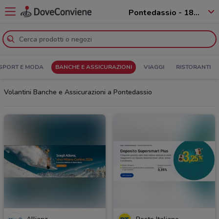
Pontedassio - 18027
SPORT E MODA
BANCHE E ASSICURAZIONI
VIAGGI
RISTORANTI
Volantini Banche e Assicurazioni a Pontedassio