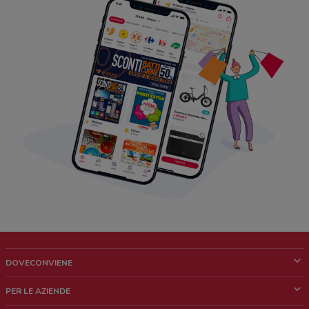
DOVECONVIENE
Cos'è DoveConviene
PER LE AZIENDE
Chi siamo