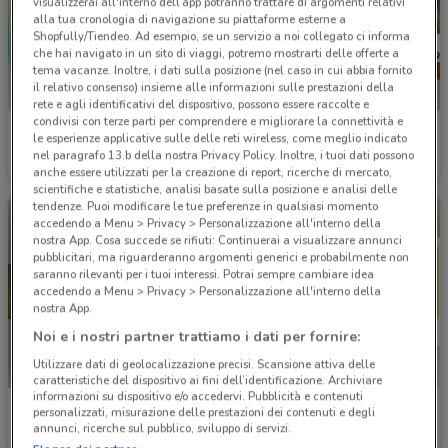
visualizzerai all'interno dell’app potranno trattare di argomenti relativi
alla tua cronologia di navigazione su piattaforme esterne a
Shopfully/Tiendeo. Ad esempio, se un servizio a noi collegato ci informa
che hai navigato in un sito di viaggi, potremo mostrarti delle offerte a
tema vacanze. Inoltre, i dati sulla posizione (nel caso in cui abbia fornito
il relativo consenso) insieme alle informazioni sulle prestazioni della
rete e agli identificativi del dispositivo, possono essere raccolte e
condivisi con terze parti per comprendere e migliorare la connettività e
BNL
Banco Desio
le esperienze applicative sulle delle reti wireless, come meglio indicato
nel paragrafo 13.b della nostra Privacy Policy. Inoltre, i tuoi dati possono
Scade il 05/11
5.8 km
Scade il 30/09
5.8 km
anche essere utilizzati per la creazione di report, ricerche di mercato,
scientifiche e statistiche, analisi basate sulla posizione e analisi delle
tendenze. Puoi modificare le tue preferenze in qualsiasi momento
accedendo a Menu > Privacy > Personalizzazione all'interno della
nostra App. Cosa succede se rifiuti: Continuerai a visualizzare annunci
pubblicitari, ma riguarderanno argomenti generici e probabilmente non
saranno rilevanti per i tuoi interessi. Potrai sempre cambiare idea
accedendo a Menu > Privacy > Personalizzazione all'interno della
nostra App.
Noi e i nostri partner trattiamo i dati per fornire:
Utilizzare dati di geolocalizzazione precisi. Scansione attiva delle
caratteristiche del dispositivo ai fini dell’identificazione. Archiviare
informazioni su dispositivo e/o accedervi. Pubblicità e contenuti
UnipolSai
Findomestic
personalizzati, misurazione delle prestazioni dei contenuti e degli
annunci, ricerche sul pubblico, sviluppo di servizi.
Scade il 31/12
5.8 km
Scade il 03/09
5.9 km