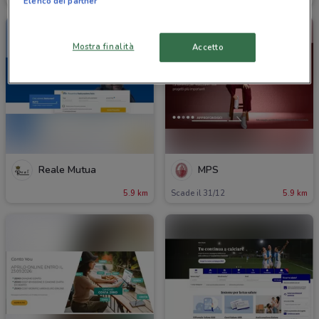
Elenco dei partner
Mostra finalità
Accetto
Reale Mutua
MPS
5.9 km
Scade il 31/12
5.9 km