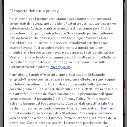
Ci importa della tua privacy
Noi e i nostri
1014
partner archiviamo e accediamo ai dati personali,
come i dati di navigazione gli o identificatori univoci, sul tuo dispositivo.
Selezionando Accetto, abiliti le tecnologie di tracciamento affinché
UniCredit
Europ Assistance
supportino gli scopi mostrati alla voce "Noi e i nostri partner trattiamo i
dati da fornire". Nel caso in cui queste tecnologie dovessero essere
Scade il 31/08
5.8 km
Scade il 31/12
5.8 km
disabilitate, alcuni contenuti e annunci visualizzati potrebbero non
essere rilevanti. Puoi accedere nuovamente a questo menu per
modificare le tue scelte o per revocare il consenso facendo clic sul link
Mostra finalità in fondo alla pagina web. Tali scelte avranno effetto nel
Porta DoveConviene sempre con te!
contesto del nostro Sito web. Per maggiori informazioni, consulta
Puoi trovare le migliori offerte dei negozi vicino a te,
l'Informativa sulla privacy.
Privacy policy
salvarle e creare la tua lista del risparmio, comodamente
dal tuo cellulare.
Permettici di fornirti offerte più vicine ai tuoi bisogni: Utilizzando
Shopfully/Tiendeo puoi visualizzare inserzioni e offerte per i tuoi acquisti
SCARICA L’APP
quotidiani più attinenti ai tuoi gusti e al tuo mondo. Tutto questo è
possibile grazie ad una serie di strumenti e analisi effettuate in base alle
tue attività all'interno dell'applicazione e sulle piattaforme collegate,
come indicato nel paragrafo 2 della Privacy Policy. Per fare questo,
abbiamo bisogno del tuo consenso sull'uso dei dati raccolti a tale fine.
Se dai il tuo consenso condivideremo i tuoi dati personali con
Partners
in
tutto il mondo attraverso l’uso di SDK esterne. Puoi sempre cambiare
idea accedendo a Menu > Privacy > Personalizzazione, all’interno della
nostra App. Cosa succede se accetti: Le inserzioni pubblicitarie che