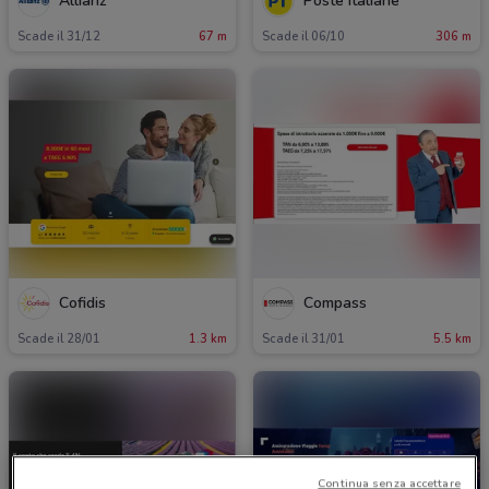
Allianz
Poste Italiane
Scade il 31/12
67 m
Scade il 06/10
306 m
Cofidis
Compass
Scade il 28/01
1.3 km
Scade il 31/01
5.5 km
Continua senza accettare