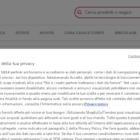
ICA
ESTATE
NOVITÀ
CURA CASA E CORPO
BRICOLAGE
i apertura e Indirizzi
Contin
 della tua privacy
ozi Acqua Panna a Piombino
i
1014
partner archiviamo e accediamo ai dati personali, come i dati di navigazione g
ri univoci, sul tuo dispositivo. Selezionando Accetto, abiliti le tecnologie di tracciame
li scopi mostrati alla voce "Noi e i nostri partner trattiamo i dati da fornire". Nel caso 
na
Neg
ovessero essere disabilitate, alcuni contenuti e annunci visualizzati potrebbero non ess
re nuovamente a questo menu per modificare le tue scelte o per revocare il consenso
tra finalità in fondo alla pagina web. Tali scelte avranno effetto nel contesto del nost
 informazioni, consulta l'Informativa sulla privacy.
Privacy policy
i fornirti offerte più vicine ai tuoi bisogni: Utilizzando Shopfully/Tiendeo puoi visualizz
i tuoi acquisti quotidiani più attinenti ai tuoi gusti e al tuo mondo. Tutto questo è possi
 strumenti e analisi effettuate in base alle tue attività all'interno dell'applicazione e 
collegate, come indicato nel paragrafo 2 della Privacy Policy. Per fare questo, abbi
 sull'uso dei dati raccolti a tale fine. Se dai il tuo consenso condivideremo i tuoi dati
tutto il mondo attraverso l’uso di SDK esterne. Puoi sempre cambiare idea accedend