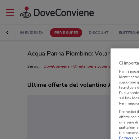
IN EVIDENZA
IPER E SUPER
DISCOUNT
ELETTRON
Acqua Panna Piombino: Volantino, Orari d
Ci importa
Sei qui:
DoveConviene
Offerte Iper e super a Piombino
Neg
Noi e i nostr
identificato
supportino g
Ultime offerte del volantino Acqua Pan
tecnologie d
Puoi accede
sul link Mos
Per maggiori
Permettici d
offerte per 
una serie di
piattaforme 
tuo consenso
Partners
in 