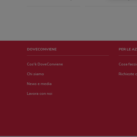
DOVECONVIENE
PER LE A
Cos'è DoveConviene
Cosa facc
Chi siamo
Richieste 
News e media
Lavora con noi