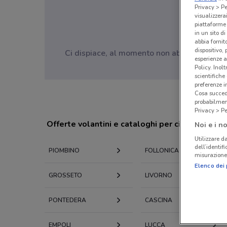
Privacy > Pe
visualizzera
piattaforme 
in un sito d
abbia fornit
dispositivo,
Ci dispiace, al momento non abbiamo pubblic
esperienze a
Policy. Inolt
scientifiche
preferenze 
Cosa succede
probabilmen
Privacy > Pe
Offerte volantini e cataloghi per città nelle vi
Noi e i no
Utilizzare da
dell’identif
PIOMBINO
FOLLONICA
misurazione 
Elenco dei 
GROSSETO
LIVORNO
PONTEDERA
CASCINA
EMPOLI
LUCCA