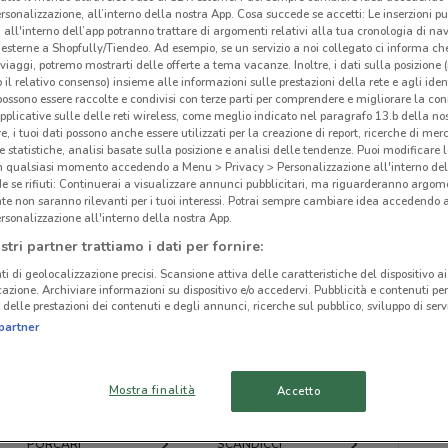
rsonalizzazione, all’interno della nostra App. Cosa succede se accetti: Le inserzioni pu
i all'interno dell’app potranno trattare di argomenti relativi alla tua cronologia di na
esterne a Shopfully/Tiendeo. Ad esempio, se un servizio a noi collegato ci informa ch
i viaggi, potremo mostrarti delle offerte a tema vacanze. Inoltre, i dati sulla posizione 
o il relativo consenso) insieme alle informazioni sulle prestazioni della rete e agli ident
 possono essere raccolte e condivisi con terze parti per comprendere e migliorare la conn
ato volantini nella tua zona. Riprova più tardi.
pplicative sulle delle reti wireless, come meglio indicato nel paragrafo 13.b della no
re, i tuoi dati possono anche essere utilizzati per la creazione di report, ricerche di mer
 e statistiche, analisi basate sulla posizione e analisi delle tendenze. Puoi modificare l
in qualsiasi momento accedendo a Menu > Privacy > Personalizzazione all'interno del
 se rifiuti: Continuerai a visualizzare annunci pubblicitari, ma riguarderanno argome
te non saranno rilevanti per i tuoi interessi. Potrai sempre cambiare idea accedendo
rsonalizzazione all'interno della nostra App.
cinanze
stri partner trattiamo i dati per fornire:
ti di geolocalizzazione precisi. Scansione attiva delle caratteristiche del dispositivo ai 
icazione. Archiviare informazioni su dispositivo e/o accedervi. Pubblicità e contenuti per
PORTOFERRAIO
CECINA
delle prestazioni dei contenuti e degli annunci, ricerche sul pubblico, sviluppo di servi
Acq
partner
SIENA
POGGIBONSI
Mostra finalità
Accetto
PISA
FUCECCHIO
PORCARI
SCANDICCI