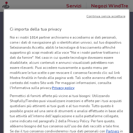
Servizi
Negozi WindTre
Continua senza accettare
Ci importa della tua privacy
Noi e i nostri
1014
partner archiviamo e accediamo ai dati personali,
come i dati di navigazione gli o identificatori univoci, sul tuo dispositivo.
Selezionando Accetto, abiliti le tecnologie di tracciamento affinché
supportino gli scopi mostrati alla voce "Noi e i nostri partner trattiamo i
dati da fornire". Nel caso in cui queste tecnologie dovessero essere
disabilitate, alcuni contenuti e annunci visualizzati potrebbero non
essere rilevanti. Puoi accedere nuovamente a questo menu per
modificare le tue scelte o per revocare il consenso facendo clic sul link
Mostra finalità in fondo alla pagina web. Tali scelte avranno effetto nel
contesto del nostro Sito web. Per maggiori informazioni, consulta
l'Informativa sulla privacy.
Privacy policy
Permettici di fornirti offerte più vicine ai tuoi bisogni: Utilizzando
Shopfully/Tiendeo puoi visualizzare inserzioni e offerte per i tuoi acquisti
quotidiani più attinenti ai tuoi gusti e al tuo mondo. Tutto questo è
possibile grazie ad una serie di strumenti e analisi effettuate in base alle
tue attività all'interno dell'applicazione e sulle piattaforme collegate,
come indicato nel paragrafo 2 della Privacy Policy. Per fare questo,
abbiamo bisogno del tuo consenso sull'uso dei dati raccolti a tale fine.
Se dai il tuo consenso condivideremo i tuoi dati personali con
Partners
in