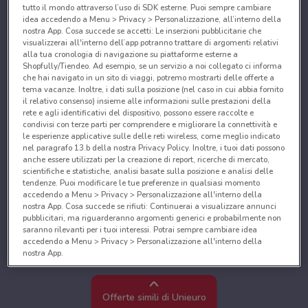
tutto il mondo attraverso l’uso di SDK esterne. Puoi sempre cambiare
idea accedendo a Menu > Privacy > Personalizzazione, all’interno della
nostra App. Cosa succede se accetti: Le inserzioni pubblicitarie che
visualizzerai all'interno dell’app potranno trattare di argomenti relativi
alla tua cronologia di navigazione su piattaforme esterne a
Shopfully/Tiendeo. Ad esempio, se un servizio a noi collegato ci informa
che hai navigato in un sito di viaggi, potremo mostrarti delle offerte a
tema vacanze. Inoltre, i dati sulla posizione (nel caso in cui abbia fornito
il relativo consenso) insieme alle informazioni sulle prestazioni della
rete e agli identificativi del dispositivo, possono essere raccolte e
condivisi con terze parti per comprendere e migliorare la connettività e
le esperienze applicative sulle delle reti wireless, come meglio indicato
nel paragrafo 13.b della nostra Privacy Policy. Inoltre, i tuoi dati possono
anche essere utilizzati per la creazione di report, ricerche di mercato,
scientifiche e statistiche, analisi basate sulla posizione e analisi delle
tendenze. Puoi modificare le tue preferenze in qualsiasi momento
accedendo a Menu > Privacy > Personalizzazione all'interno della
nostra App. Cosa succede se rifiuti: Continuerai a visualizzare annunci
pubblicitari, ma riguarderanno argomenti generici e probabilmente non
saranno rilevanti per i tuoi interessi. Potrai sempre cambiare idea
accedendo a Menu > Privacy > Personalizzazione all'interno della
nostra App.
Noi e i nostri partner trattiamo i dati per fornire:
Utilizzare dati di geolocalizzazione precisi. Scansione attiva delle
Offerte simili di Unieuro
caratteristiche del dispositivo ai fini dell’identificazione. Archiviare