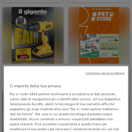
Il Gigante
Iper La grande i
Continua senza accettare
Scade il 09/09
5.1 km
Scade il 31/08
8.5 km
Ci importa della tua privacy
Noi e i nostri
1014
partner archiviamo e accediamo ai dati personali,
come i dati di navigazione gli o identificatori univoci, sul tuo dispositivo.
Selezionando Accetto, abiliti le tecnologie di tracciamento affinché
supportino gli scopi mostrati alla voce "Noi e i nostri partner trattiamo i
dati da fornire". Nel caso in cui queste tecnologie dovessero essere
disabilitate, alcuni contenuti e annunci visualizzati potrebbero non
essere rilevanti. Puoi accedere nuovamente a questo menu per
modificare le tue scelte o per revocare il consenso facendo clic sul link