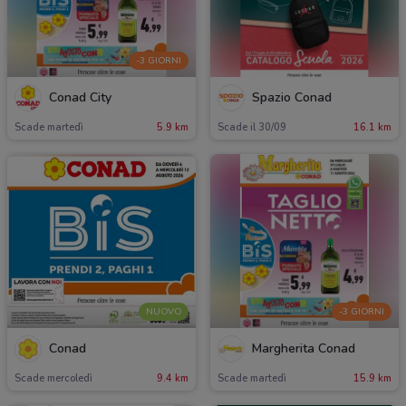
-3 GIORNI
Conad City
Spazio Conad
Scade martedì
5.9 km
Scade il 30/09
16.1 km
NUOVO
-3 GIORNI
Conad
Margherita Conad
Scade mercoledì
9.4 km
Scade martedì
15.9 km