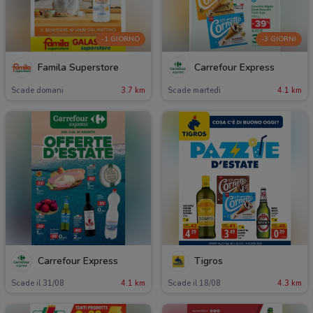
-1 GIORNO
-3 GIORNI
Famila Superstore
Carrefour Express
Scade domani
3.7 km
Scade martedì
4.1 km
Carrefour Express
Tigros
Scade il 31/08
4.1 km
Scade il 18/08
4.3 km