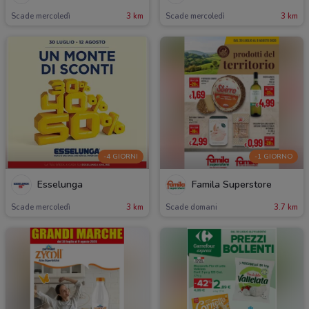
Scade mercoledì
3 km
Scade mercoledì
3 km
-4 GIORNI
-1 GIORNO
Esselunga
Famila Superstore
Scade mercoledì
3 km
Scade domani
3.7 km