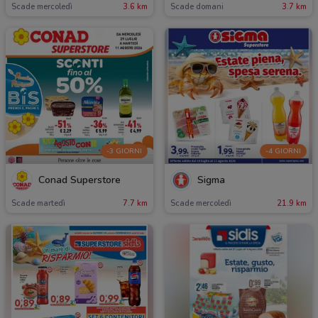
Scade mercoledì
3.6 km
Scade domani
3.7 km
-3 GIORNI
-4 GIORNI
Conad Superstore
Sigma
Scade martedì
7.7 km
Scade mercoledì
21.9 km