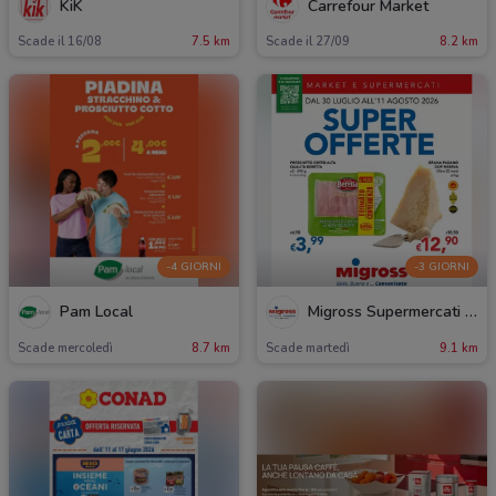
KiK
Carrefour Market
Scade il 16/08
7.5 km
Scade il 27/09
8.2 km
-4 GIORNI
-3 GIORNI
Pam Local
Migross Supermercati & Market
Scade mercoledì
8.7 km
Scade martedì
9.1 km