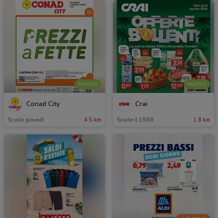
NUOVO
NUOVO
Conad City
Crai
Scade giovedì
4.5 km
Scade il 19/08
1.8 km