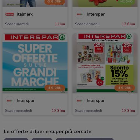
-3 GIORNI
NUOVO
Italmark
Interspar
Scade martedì
11 km
Scade domani
12.8 km
-4 GIORNI
-4 GIORNI
Interspar
Interspar
Scade mercoledì
12.8 km
Scade mercoledì
12.8 km
Le offerte di Iper e super più cercate