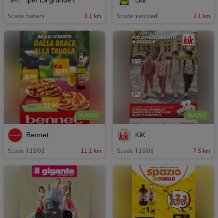
Iper La grande i
Lidl
Scade domani
8.1 km
Scade mercoledì
2.1 km
NUOVO
NUOVO
Bennet
KiK
Scade il 19/08
11.1 km
Scade il 16/08
7.5 km