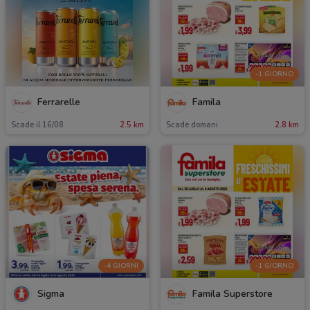
-1 GIORNO
Ferrarelle
Famila
Scade il 16/08
2.5 km
Scade domani
2.8 km
-4 GIORNI
-1 GIORNO
Sigma
Famila Superstore