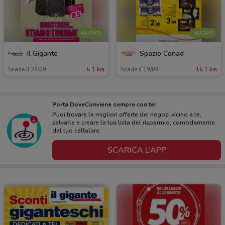
NUOVO
NUOVO
Il Gigante
Spazio Conad
Scade il 27/09
5.1 km
Scade il 19/08
16.1 km
Porta DoveConviene sempre con te!
Puoi trovare le migliori offerte dei negozi vicino a te,
salvarle e creare la tua lista del risparmio, comodamente
dal tuo cellulare.
SCARICA L’APP