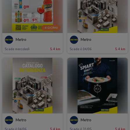
-4 GIORNI
Metro
Metro
Scade mercoledì
5.4 km
Scade il 04/06
5.4 km
Metro
Metro
Scade il 04/06
5.4 km
Scade il 31/05
5.4 km