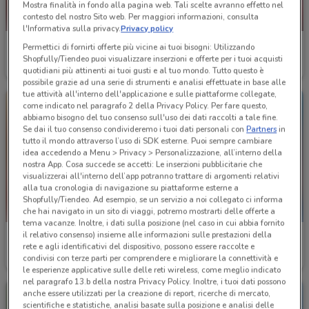
Mostra finalità in fondo alla pagina web. Tali scelte avranno effetto nel
contesto del nostro Sito web. Per maggiori informazioni, consulta
-4 GIORNI
l'Informativa sulla privacy.
Privacy policy
Iper La grande i
Ipercoop
Permettici di fornirti offerte più vicine ai tuoi bisogni: Utilizzando
Shopfully/Tiendeo puoi visualizzare inserzioni e offerte per i tuoi acquisti
Scade il 16/08
8.1 km
Scade mercoledì
5.3 km
quotidiani più attinenti ai tuoi gusti e al tuo mondo. Tutto questo è
possibile grazie ad una serie di strumenti e analisi effettuate in base alle
tue attività all'interno dell'applicazione e sulle piattaforme collegate,
come indicato nel paragrafo 2 della Privacy Policy. Per fare questo,
abbiamo bisogno del tuo consenso sull'uso dei dati raccolti a tale fine.
Se dai il tuo consenso condivideremo i tuoi dati personali con
Partners
in
tutto il mondo attraverso l’uso di SDK esterne. Puoi sempre cambiare
idea accedendo a Menu > Privacy > Personalizzazione, all’interno della
nostra App. Cosa succede se accetti: Le inserzioni pubblicitarie che
visualizzerai all'interno dell’app potranno trattare di argomenti relativi
alla tua cronologia di navigazione su piattaforme esterne a
Shopfully/Tiendeo. Ad esempio, se un servizio a noi collegato ci informa
che hai navigato in un sito di viaggi, potremo mostrarti delle offerte a
tema vacanze. Inoltre, i dati sulla posizione (nel caso in cui abbia fornito
il relativo consenso) insieme alle informazioni sulle prestazioni della
Iper La grande i
Sapore di Mare
rete e agli identificativi del dispositivo, possono essere raccolte e
condivisi con terze parti per comprendere e migliorare la connettività e
Scade il 27/09
8.1 km
Scade il 31/08
23.1 km
le esperienze applicative sulle delle reti wireless, come meglio indicato
nel paragrafo 13.b della nostra Privacy Policy. Inoltre, i tuoi dati possono
anche essere utilizzati per la creazione di report, ricerche di mercato,
scientifiche e statistiche, analisi basate sulla posizione e analisi delle