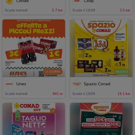
Conad
Coop
Scade martedì
5.7 km
Scade il 19/08
2.5 km
-3 GIORNI
NUOVO
Unes
Spazio Conad
Scade martedì
841 m
Scade il 19/08
16.1 km