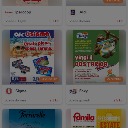
-1 GIORNO
Ipercoop
Aldi
Scade il 17/08
5.3 km
Scade domani
2 km
-1 GIORNO
-5 GIORNI
Sigma
Foxy
Scade domani
2.3 km
Scade giovedì
2.5 km