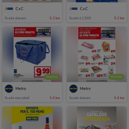
C+C
C+C
Scade domani
5.2 km
Scade il 13/09
5.2 km
NUOVO
NUOVO
Metro
Metro
Scade mercoledì
5.4 km
Scade domani
5.4 km