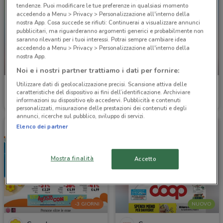
tendenze. Puoi modificare le tue preferenze in qualsiasi momento
accedendo a Menu > Privacy > Personalizzazione all'interno della
nostra App. Cosa succede se rifiuti: Continuerai a visualizzare annunci
pubblicitari, ma riguarderanno argomenti generici e probabilmente non
saranno rilevanti per i tuoi interessi. Potrai sempre cambiare idea
accedendo a Menu > Privacy > Personalizzazione all'interno della
nostra App.
-4 GIORNI
NUOVO
Noi e i nostri partner trattiamo i dati per fornire:
Utilizzare dati di geolocalizzazione precisi. Scansione attiva delle
Pam
Carrefour Ipermercati
caratteristiche del dispositivo ai fini dell’identificazione. Archiviare
informazioni su dispositivo e/o accedervi. Pubblicità e contenuti
Scade mercoledì
9.5 km
Scade il 19/08
1.8 km
personalizzati, misurazione delle prestazioni dei contenuti e degli
annunci, ricerche sul pubblico, sviluppo di servizi.
Elenco dei partner
Mostra finalità
Accetto
-3 GIORNI
NUOVO