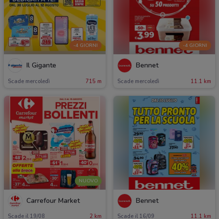
-4 GIORNI
-4 GIORNI
Il Gigante
Bennet
Scade mercoledì
715 m
Scade mercoledì
11.1 km
NUOVO
Carrefour Market
Bennet
Scade il 19/08
2 km
Scade il 16/09
11.1 km