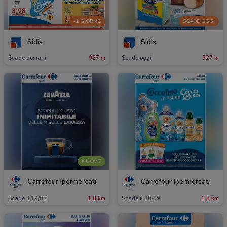
-1 GIORNO
SCADE OGGI
Sidis
Sidis
Scade domani
927 m
Scade oggi
927 m
NUOVO
Carrefour Ipermercati
Carrefour Ipermercati
Scade il 19/08
1.8 km
Scade il 30/09
1.8 km