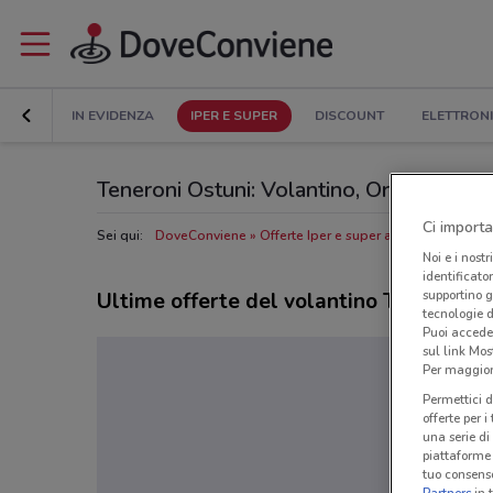
IN EVIDENZA
IPER E SUPER
DISCOUNT
ELETTRON
Teneroni Ostuni: Volantino, Orari di apert
Ci importa
Sei qui:
DoveConviene
Offerte Iper e super a Ostuni
Negozi
Noi e i nostr
identificato
supportino g
Ultime offerte del volantino Teneroni
tecnologie d
Puoi accede
sul link Mos
Per maggiori
Permettici d
offerte per 
una serie di
piattaforme 
tuo consenso
Partners
in 