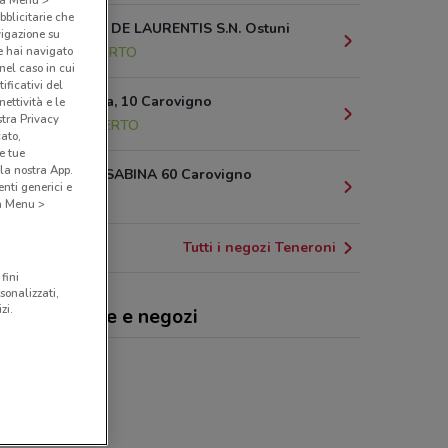
bblicitarie che
VIA PIETRO DE LAURENTIS S.N. Ostuni
vigazione su
e hai navigato
856 m
APERTO
(nel caso in cui
ificativi del
Viale Foggia, 10 Carovigno
ettività e le
stra Privacy
7.2 km
APERTO
cato,
e tue
la nostra App.
Via SANTA SABINA 60 Carovigno
nti generici e
7.8 km
 a Menu >
Tutti i negozi Teneroni
fini
sonalizzati,
zi.
eroni, offerte e negozi