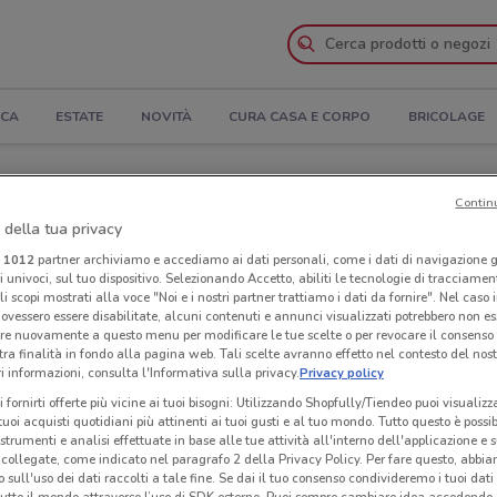
ICA
ESTATE
NOVITÀ
CURA CASA E CORPO
BRICOLAGE
ura e Indirizzi
Contin
 della tua privacy
 Teneroni a Ostuni
i
1012
partner archiviamo e accediamo ai dati personali, come i dati di navigazione g
ri univoci, sul tuo dispositivo. Selezionando Accetto, abiliti le tecnologie di tracciame
li scopi mostrati alla voce "Noi e i nostri partner trattiamo i dati da fornire". Nel caso 
Neg
ovessero essere disabilitate, alcuni contenuti e annunci visualizzati potrebbero non ess
re nuovamente a questo menu per modificare le tue scelte o per revocare il consenso
tra finalità in fondo alla pagina web. Tali scelte avranno effetto nel contesto del nost
 informazioni, consulta l'Informativa sulla privacy.
Privacy policy
i fornirti offerte più vicine ai tuoi bisogni: Utilizzando Shopfully/Tiendeo puoi visualizz
i tuoi acquisti quotidiani più attinenti ai tuoi gusti e al tuo mondo. Tutto questo è possi
 strumenti e analisi effettuate in base alle tue attività all'interno dell'applicazione e 
collegate, come indicato nel paragrafo 2 della Privacy Policy. Per fare questo, abbi
 sull'uso dei dati raccolti a tale fine. Se dai il tuo consenso condivideremo i tuoi dati
tutto il mondo attraverso l’uso di SDK esterne. Puoi sempre cambiare idea accedend