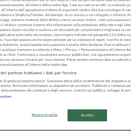
rsonalizzazione, all’interno della nostra App. Cosa succede se accetti: Le inserzioni pu
i all'interno dell’app potranno trattare di argomenti relativi alla tua cronologia di na
esterne a Shopfully/Tiendeo. Ad esempio, se un servizio a noi collegato ci informa ch
i viaggi, potremo mostrarti delle offerte a tema vacanze. Inoltre, i dati sulla posizione 
o il relativo consenso) insieme alle informazioni sulle prestazioni della rete e agli ident
 possono essere raccolte e condivisi con terze parti per comprendere e migliorare la conn
ato volantini nella tua zona. Riprova più tardi.
pplicative sulle delle reti wireless, come meglio indicato nel paragrafo 13.b della no
re, i tuoi dati possono anche essere utilizzati per la creazione di report, ricerche di mer
 e statistiche, analisi basate sulla posizione e analisi delle tendenze. Puoi modificare l
in qualsiasi momento accedendo a Menu > Privacy > Personalizzazione all'interno del
 se rifiuti: Continuerai a visualizzare annunci pubblicitari, ma riguarderanno argome
te non saranno rilevanti per i tuoi interessi. Potrai sempre cambiare idea accedendo
rsonalizzazione all'interno della nostra App.
cinanze
stri partner trattiamo i dati per fornire:
ti di geolocalizzazione precisi. Scansione attiva delle caratteristiche del dispositivo ai 
icazione. Archiviare informazioni su dispositivo e/o accedervi. Pubblicità e contenuti per
FASANO
FRANCAVILLA
delle prestazioni dei contenuti e degli annunci, ricerche sul pubblico, sviluppo di servi
Ten
FONTANA
partner
BRINDISI
MONOPOLI
Mostra finalità
Accetto
MASSAFRA
GIOIA DEL COLLE