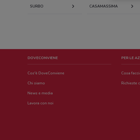
SURBO
CASAMASSIMA
DOVECONVIENE
PER LE A
Cos'è DoveConviene
Cosa facc
Chi siamo
Richieste 
News e media
Lavora con noi