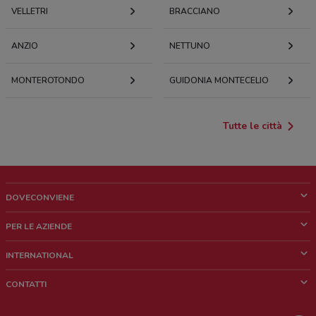
VELLETRI
BRACCIANO
ANZIO
NETTUNO
MONTEROTONDO
GUIDONIA MONTECELIO
Tutte le città
DOVECONVIENE
Cos'è DoveConviene
PER LE AZIENDE
Chi siamo
Cosa facciamo
INTERNATIONAL
News e media
Richieste commerciali e marketing
Brazil
CONTATTI
Lavora con noi
Mexico
Segnalazione punto vendita