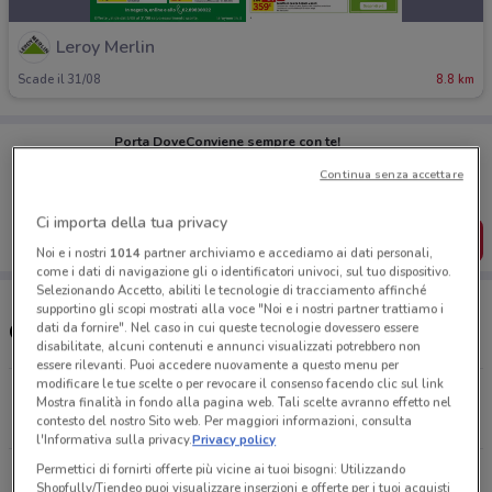
Leroy Merlin
Scade il 31/08
8.8 km
Porta DoveConviene sempre con te!
Puoi trovare le migliori offerte dei negozi vicino a te,
Continua senza accettare
salvarle e creare la tua lista del risparmio, comodamente
dal tuo cellulare.
Ci importa della tua privacy
SCARICA L’APP
Noi e i nostri
1014
partner archiviamo e accediamo ai dati personali,
come i dati di navigazione gli o identificatori univoci, sul tuo dispositivo.
Selezionando Accetto, abiliti le tecnologie di tracciamento affinché
supportino gli scopi mostrati alla voce "Noi e i nostri partner trattiamo i
Orari e Negozi Leroy Merlin
dati da fornire". Nel caso in cui queste tecnologie dovessero essere
disabilitate, alcuni contenuti e annunci visualizzati potrebbero non
essere rilevanti. Puoi accedere nuovamente a questo menu per
modificare le tue scelte o per revocare il consenso facendo clic sul link
Via Alessandro Volta, 56 Fiumicino
Mostra finalità in fondo alla pagina web. Tali scelte avranno effetto nel
8.8 km
APERTO
contesto del nostro Sito web. Per maggiori informazioni, consulta
l'Informativa sulla privacy.
Privacy policy
Permettici di fornirti offerte più vicine ai tuoi bisogni: Utilizzando
Via B. Pontecorvo, 35 Roma
Shopfully/Tiendeo puoi visualizzare inserzioni e offerte per i tuoi acquisti