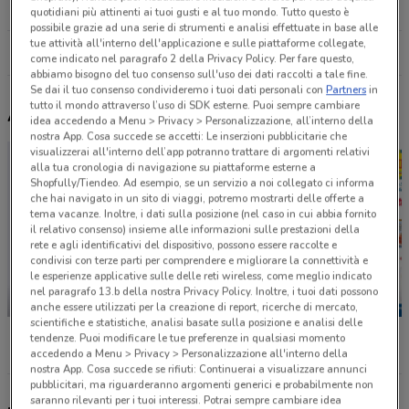
18 km
APERTO
quotidiani più attinenti ai tuoi gusti e al tuo mondo. Tutto questo è
possibile grazie ad una serie di strumenti e analisi effettuate in base alle
tue attività all'interno dell'applicazione e sulle piattaforme collegate,
Tutti i negozi Leroy Merlin
come indicato nel paragrafo 2 della Privacy Policy. Per fare questo,
abbiamo bisogno del tuo consenso sull'uso dei dati raccolti a tale fine.
Se dai il tuo consenso condivideremo i tuoi dati personali con
Partners
in
tutto il mondo attraverso l’uso di SDK esterne. Puoi sempre cambiare
Altri volantini nelle vicinanze
idea accedendo a Menu > Privacy > Personalizzazione, all’interno della
nostra App. Cosa succede se accetti: Le inserzioni pubblicitarie che
visualizzerai all'interno dell’app potranno trattare di argomenti relativi
alla tua cronologia di navigazione su piattaforme esterne a
Shopfully/Tiendeo. Ad esempio, se un servizio a noi collegato ci informa
che hai navigato in un sito di viaggi, potremo mostrarti delle offerte a
tema vacanze. Inoltre, i dati sulla posizione (nel caso in cui abbia fornito
il relativo consenso) insieme alle informazioni sulle prestazioni della
rete e agli identificativi del dispositivo, possono essere raccolte e
condivisi con terze parti per comprendere e migliorare la connettività e
le esperienze applicative sulle delle reti wireless, come meglio indicato
nel paragrafo 13.b della nostra Privacy Policy. Inoltre, i tuoi dati possono
SCADE OGGI
anche essere utilizzati per la creazione di report, ricerche di mercato,
scientifiche e statistiche, analisi basate sulla posizione e analisi delle
Unieuro
Conad
MD
tendenze. Puoi modificare le tue preferenze in qualsiasi momento
accedendo a Menu > Privacy > Personalizzazione all'interno della
nostra App. Cosa succede se rifiuti: Continuerai a visualizzare annunci
pubblicitari, ma riguarderanno argomenti generici e probabilmente non
saranno rilevanti per i tuoi interessi. Potrai sempre cambiare idea