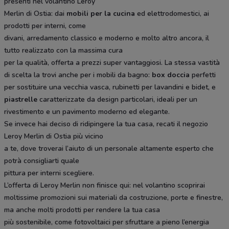
presenti nel volantino Leroy
Merlin di Ostia: dai
mobili per la cucina
ed elettrodomestici, ai
prodotti per interni, come
divani, arredamento classico e moderno e molto altro ancora, il
tutto realizzato con la massima cura
per la qualità, offerta a prezzi super vantaggiosi. La stessa vastità
di scelta la trovi anche per i mobili da bagno:
box doccia
perfetti
per sostituire una vecchia vasca, rubinetti per lavandini e bidet, e
piastrelle
caratterizzate da design particolari, ideali per un
rivestimento e un pavimento moderno ed elegante.
Se invece hai deciso di ridipingere la tua casa, recati il negozio
Leroy Merlin di Ostia più vicino
a te, dove troverai l’aiuto di un personale altamente esperto che
potrà consigliarti quale
pittura per interni scegliere.
L’offerta di Leroy Merlin non finisce qui: nel volantino scoprirai
moltissime promozioni sui materiali da costruzione, porte e finestre,
ma anche molti prodotti per rendere la tua casa
più sostenibile, come fotovoltaici per sfruttare a pieno l’energia