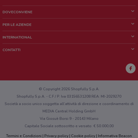
DOVECONVIENE
Cos'è DoveConviene
PER LE AZIENDE
Chi siamo
Cosa facciamo
INTERNATIONAL
News e media
Richieste commerciali e marketing
Brazil
CONTATTI
Lavora con noi
Mexico
Segnalazione punto vendita
France
Segnalazione Volantino
Australia
Hai un malfunzionamento sul web o sull'app?
New Zealand
© Copyright 2026 Shopfully S.p.A.
Shopfully S.p.A. - C.F / P. Iva 03156531208 REA: MI-2029270
Società a socio unico soggetta all’attività di direzione e coordinamento di
MEDIA Central Holding GmbH
Via Giosuè Borsi 9 - 20143 Milano
Capitale Sociale sottoscritto e versato: € 50.000,00
Termini e Condizioni
Privacy policy
Cookie policy
Informativa Beacon