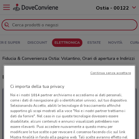
Ostia - 00122
ER E SUPER
DISCOUNT
ELETTRONICA
ESTATE
NOVITÀ
CUR
Fiducia & Convenienza Ostia: Volantino, Orari di apertura e Indirizzi
Continua senza accettare
Ultime offerte del volantino Fiducia & Convenienza
Ci importa della tua privacy
Noi e i nostri
1014
partner archiviamo e accediamo ai dati personali,
come i dati di navigazione gli o identificatori univoci, sul tuo dispositivo.
Selezionando Accetto, abiliti le tecnologie di tracciamento affinché
supportino gli scopi mostrati alla voce "Noi e i nostri partner trattiamo i
dati da fornire". Nel caso in cui queste tecnologie dovessero essere
disabilitate, alcuni contenuti e annunci visualizzati potrebbero non
essere rilevanti. Puoi accedere nuovamente a questo menu per
modificare le tue scelte o per revocare il consenso facendo clic sul link
Mostra finalità in fondo alla pagina web. Tali scelte avranno effetto nel