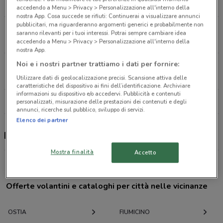
21.2 km
CHIUSO
accedendo a Menu > Privacy > Personalizzazione all'interno della
nostra App. Cosa succede se rifiuti: Continuerai a visualizzare annunci
pubblicitari, ma riguarderanno argomenti generici e probabilmente non
Via A. Volta, 32 Roma
saranno rilevanti per i tuoi interessi. Potrai sempre cambiare idea
22.9 km
CHIUSO
accedendo a Menu > Privacy > Personalizzazione all'interno della
nostra App.
Noi e i nostri partner trattiamo i dati per fornire:
Via Fasana, 8 Roma
25.3 km
CHIUSO
Utilizzare dati di geolocalizzazione precisi. Scansione attiva delle
caratteristiche del dispositivo ai fini dell’identificazione. Archiviare
informazioni su dispositivo e/o accedervi. Pubblicità e contenuti
Tutti i negozi Fiducia & Convenienza
personalizzati, misurazione delle prestazioni dei contenuti e degli
annunci, ricerche sul pubblico, sviluppo di servizi.
Elenco dei partner
Fiducia & Convenienza, offerte e negozi
Mostra finalità
Accetto
Offerte volantini e cataloghi per città nelle vicinanze
OSTIA
FIUMICINO