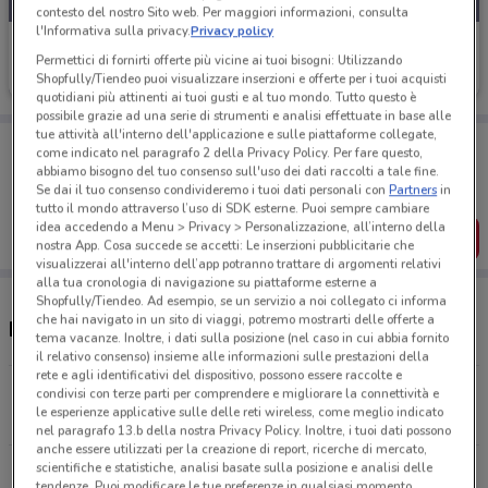
contesto del nostro Sito web. Per maggiori informazioni, consulta
l'Informativa sulla privacy.
Privacy policy
Fiducia & Convenienza
Permettici di fornirti offerte più vicine ai tuoi bisogni: Utilizzando
Shopfully/Tiendeo puoi visualizzare inserzioni e offerte per i tuoi acquisti
Scade il 15/08
179 m
quotidiani più attinenti ai tuoi gusti e al tuo mondo. Tutto questo è
possibile grazie ad una serie di strumenti e analisi effettuate in base alle
tue attività all'interno dell'applicazione e sulle piattaforme collegate,
Porta DoveConviene sempre con te!
come indicato nel paragrafo 2 della Privacy Policy. Per fare questo,
Puoi trovare le migliori offerte dei negozi vicino a te,
abbiamo bisogno del tuo consenso sull'uso dei dati raccolti a tale fine.
salvarle e creare la tua lista del risparmio, comodamente
Se dai il tuo consenso condivideremo i tuoi dati personali con
Partners
in
dal tuo cellulare.
tutto il mondo attraverso l’uso di SDK esterne. Puoi sempre cambiare
idea accedendo a Menu > Privacy > Personalizzazione, all’interno della
SCARICA L’APP
nostra App. Cosa succede se accetti: Le inserzioni pubblicitarie che
visualizzerai all'interno dell’app potranno trattare di argomenti relativi
alla tua cronologia di navigazione su piattaforme esterne a
Shopfully/Tiendeo. Ad esempio, se un servizio a noi collegato ci informa
che hai navigato in un sito di viaggi, potremo mostrarti delle offerte a
Negozi Fiducia & Convenienza a Ostia
tema vacanze. Inoltre, i dati sulla posizione (nel caso in cui abbia fornito
il relativo consenso) insieme alle informazioni sulle prestazioni della
rete e agli identificativi del dispositivo, possono essere raccolte e
Via Pietro Rosa, 48/B Roma
condivisi con terze parti per comprendere e migliorare la connettività e
le esperienze applicative sulle delle reti wireless, come meglio indicato
179 m
nel paragrafo 13.b della nostra Privacy Policy. Inoltre, i tuoi dati possono
anche essere utilizzati per la creazione di report, ricerche di mercato,
scientifiche e statistiche, analisi basate sulla posizione e analisi delle
Via Aurelia 607 Roma
tendenze. Puoi modificare le tue preferenze in qualsiasi momento