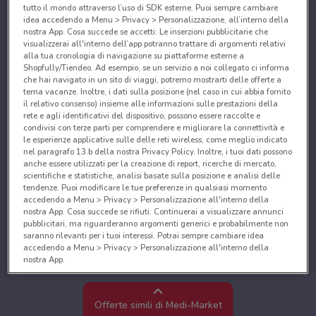
tutto il mondo attraverso l’uso di SDK esterne. Puoi sempre cambiare
idea accedendo a Menu > Privacy > Personalizzazione, all’interno della
nostra App. Cosa succede se accetti: Le inserzioni pubblicitarie che
visualizzerai all'interno dell’app potranno trattare di argomenti relativi
alla tua cronologia di navigazione su piattaforme esterne a
Shopfully/Tiendeo. Ad esempio, se un servizio a noi collegato ci informa
che hai navigato in un sito di viaggi, potremo mostrarti delle offerte a
tema vacanze. Inoltre, i dati sulla posizione (nel caso in cui abbia fornito
il relativo consenso) insieme alle informazioni sulle prestazioni della
rete e agli identificativi del dispositivo, possono essere raccolte e
condivisi con terze parti per comprendere e migliorare la connettività e
le esperienze applicative sulle delle reti wireless, come meglio indicato
nel paragrafo 13.b della nostra Privacy Policy. Inoltre, i tuoi dati possono
anche essere utilizzati per la creazione di report, ricerche di mercato,
scientifiche e statistiche, analisi basate sulla posizione e analisi delle
tendenze. Puoi modificare le tue preferenze in qualsiasi momento
accedendo a Menu > Privacy > Personalizzazione all'interno della
nostra App. Cosa succede se rifiuti: Continuerai a visualizzare annunci
pubblicitari, ma riguarderanno argomenti generici e probabilmente non
saranno rilevanti per i tuoi interessi. Potrai sempre cambiare idea
accedendo a Menu > Privacy > Personalizzazione all'interno della
nostra App.
Noi e i nostri partner trattiamo i dati per fornire:
Utilizzare dati di geolocalizzazione precisi. Scansione attiva delle
Offerte simili di Medi-Market
caratteristiche del dispositivo ai fini dell’identificazione. Archiviare