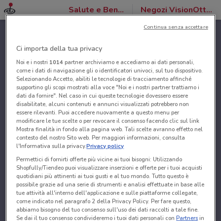
Salute e Benessere
Negozi VisionOttica
Continua senza accettare
Ci importa della tua privacy
Noi e i nostri
1014
partner archiviamo e accediamo ai dati personali,
come i dati di navigazione gli o identificatori univoci, sul tuo dispositivo.
Selezionando Accetto, abiliti le tecnologie di tracciamento affinché
supportino gli scopi mostrati alla voce "Noi e i nostri partner trattiamo i
dati da fornire". Nel caso in cui queste tecnologie dovessero essere
disabilitate, alcuni contenuti e annunci visualizzati potrebbero non
essere rilevanti. Puoi accedere nuovamente a questo menu per
modificare le tue scelte o per revocare il consenso facendo clic sul link
Mostra finalità in fondo alla pagina web. Tali scelte avranno effetto nel
contesto del nostro Sito web. Per maggiori informazioni, consulta
l'Informativa sulla privacy.
Privacy policy
Permettici di fornirti offerte più vicine ai tuoi bisogni: Utilizzando
Shopfully/Tiendeo puoi visualizzare inserzioni e offerte per i tuoi acquisti
quotidiani più attinenti ai tuoi gusti e al tuo mondo. Tutto questo è
possibile grazie ad una serie di strumenti e analisi effettuate in base alle
tue attività all'interno dell'applicazione e sulle piattaforme collegate,
come indicato nel paragrafo 2 della Privacy Policy. Per fare questo,
abbiamo bisogno del tuo consenso sull'uso dei dati raccolti a tale fine.
Se dai il tuo consenso condivideremo i tuoi dati personali con
Partners
in