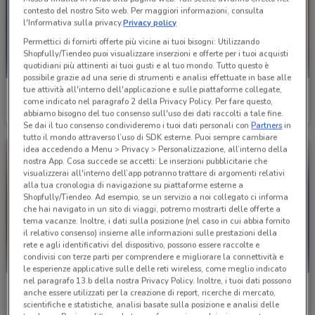
contesto del nostro Sito web. Per maggiori informazioni, consulta
l'Informativa sulla privacy.
Privacy policy
Permettici di fornirti offerte più vicine ai tuoi bisogni: Utilizzando
Shopfully/Tiendeo puoi visualizzare inserzioni e offerte per i tuoi acquisti
quotidiani più attinenti ai tuoi gusti e al tuo mondo. Tutto questo è
possibile grazie ad una serie di strumenti e analisi effettuate in base alle
tue attività all'interno dell'applicazione e sulle piattaforme collegate,
Blukids
Cam
come indicato nel paragrafo 2 della Privacy Policy. Per fare questo,
abbiamo bisogno del tuo consenso sull'uso dei dati raccolti a tale fine.
Scade il 19/05
7.8 km
Scade il 31/12
7.8 km
Se dai il tuo consenso condivideremo i tuoi dati personali con
Partners
in
tutto il mondo attraverso l’uso di SDK esterne. Puoi sempre cambiare
idea accedendo a Menu > Privacy > Personalizzazione, all’interno della
nostra App. Cosa succede se accetti: Le inserzioni pubblicitarie che
visualizzerai all'interno dell’app potranno trattare di argomenti relativi
alla tua cronologia di navigazione su piattaforme esterne a
Shopfully/Tiendeo. Ad esempio, se un servizio a noi collegato ci informa
che hai navigato in un sito di viaggi, potremo mostrarti delle offerte a
tema vacanze. Inoltre, i dati sulla posizione (nel caso in cui abbia fornito
il relativo consenso) insieme alle informazioni sulle prestazioni della
rete e agli identificativi del dispositivo, possono essere raccolte e
condivisi con terze parti per comprendere e migliorare la connettività e
le esperienze applicative sulle delle reti wireless, come meglio indicato
nel paragrafo 13.b della nostra Privacy Policy. Inoltre, i tuoi dati possono
Cam
Primigi
anche essere utilizzati per la creazione di report, ricerche di mercato,
scientifiche e statistiche, analisi basate sulla posizione e analisi delle
Scade il 31/12
7.8 km
Scade il 19/05
8.4 km