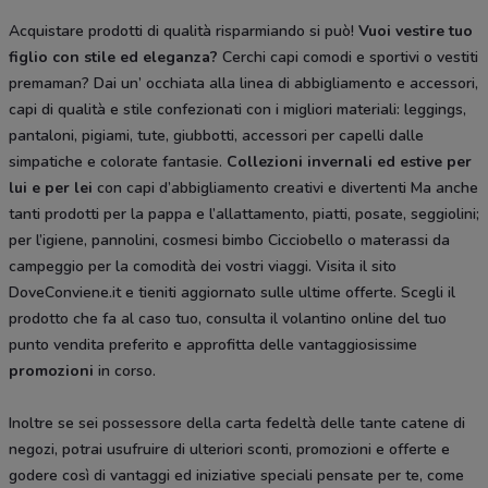
Acquistare prodotti di qualità risparmiando si può!
Vuoi vestire tuo
figlio con stile ed eleganza?
Cerchi capi comodi e sportivi o vestiti
premaman? Dai un’ occhiata alla linea di abbigliamento e accessori,
capi di qualità e stile confezionati con i migliori materiali: leggings,
pantaloni, pigiami, tute, giubbotti, accessori per capelli dalle
simpatiche e colorate fantasie.
Collezioni invernali ed estive per
lui e per lei
con capi d’abbigliamento creativi e divertenti Ma anche
tanti prodotti per la pappa e l’allattamento, piatti, posate, seggiolini;
per l’igiene, pannolini, cosmesi bimbo Cicciobello o materassi da
campeggio per la comodità dei vostri viaggi. Visita il sito
DoveConviene.it e tieniti aggiornato sulle ultime offerte. Scegli il
prodotto che fa al caso tuo, consulta il volantino online del tuo
punto vendita preferito e approfitta delle vantaggiosissime
promozioni
in corso.
Inoltre se sei possessore della carta fedeltà delle tante catene di
negozi, potrai usufruire di ulteriori sconti, promozioni e offerte e
godere così di vantaggi ed iniziative speciali pensate per te, come