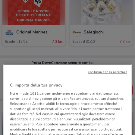
Original Marines
Selegiochi
Scade il 19/05
7.2 km
Scade il 31/12
7.7 km
Porta DoveConviene sempre con te!
Puoi trovare le migliori offerte dei negozi vicino a te,
Continua senza accettare
salvarle e creare la tua lista del risparmio, comodamente
dal tuo cellulare.
Ci importa della tua privacy
SCARICA L’APP
Noi e i nostri
1012
partner archiviamo e accediamo ai dati personali,
come i dati di navigazione gli o identificatori univoci, sul tuo dispositivo.
Selezionando Accetto, abiliti le tecnologie di tracciamento affinché
supportino gli scopi mostrati alla voce "Noi e i nostri partner trattiamo i
dati da fornire". Nel caso in cui queste tecnologie dovessero essere
disabilitate, alcuni contenuti e annunci visualizzati potrebbero non
essere rilevanti. Puoi accedere nuovamente a questo menu per
modificare le tue scelte o per revocare il consenso facendo clic sul link
Mostra finalità in fondo alla pagina web. Tali scelte avranno effetto nel