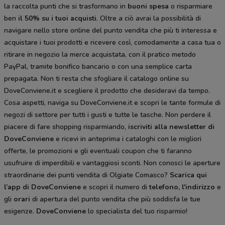
la raccolta punti che si trasformano in
buoni spesa
o risparmiare
ben
il 50% su i tuoi acquisti
. Oltre a ciò avrai la possibilità di
navigare nello store online del punto vendita che più ti interessa e
acquistare i tuoi prodotti e ricevere così, comodamente a casa tua o
ritirare in negozio la merce acquistata, con il pratico metodo
PayPal, tramite bonifico bancario o con una semplice carta
prepagata. Non ti resta che sfogliare il catalogo
online su
DoveConviene.it e scegliere il prodotto che desideravi da tempo.
Cosa aspetti, naviga su DoveConviene.it e scopri le tante formule di
negozi di settore per tutti i gusti e tutte le tasche. Non perdere il
piacere di fare shopping risparmiando,
iscriviti alla newsletter di
DoveConviene
e ricevi in anteprima i cataloghi con le migliori
offerte, le promozioni e gli eventuali coupon che ti faranno
usufruire di imperdibili e vantaggiosi sconti. Non conosci le aperture
straordinarie dei punti vendita di Olgiate Comasco?
Scarica qui
l’app di DoveConviene
e scopri il numero di
telefono, l'indirizzo
e
gli
orari
di apertura del punto vendita che più soddisfa le tue
esigenze.
DoveConviene
lo specialista del tuo risparmio!