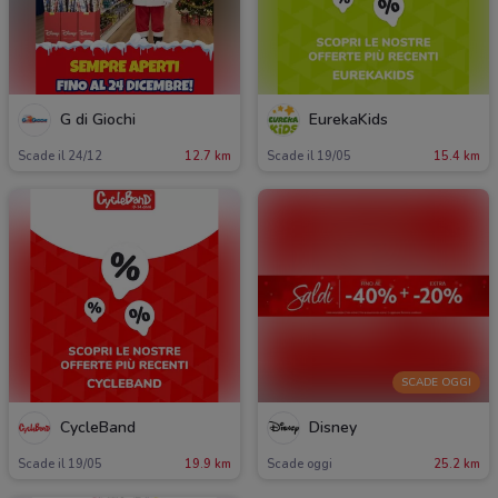
G di Giochi
EurekaKids
Scade il 24/12
12.7 km
Scade il 19/05
15.4 km
SCADE OGGI
CycleBand
Disney
Scade il 19/05
19.9 km
Scade oggi
25.2 km