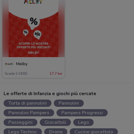
Melby
Scade il 19/05
17.7 km
Le offerte di Infanzia e giochi più cercate
Torta di pannolini
Pannolini
Pannolini Pampers
Pampers Progressi
Passeggini
Giocattoli
Lego
Lego Technic
Drone
Cucine giocattolo