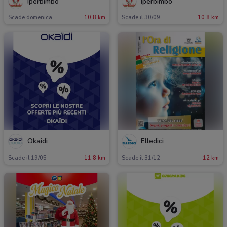
Iperbimbo
Iperbimbo
Scade domenica
10.8 km
Scade il 30/09
10.8 km
Okaidi
Elledici
Scade il 19/05
11.8 km
Scade il 31/12
12 km