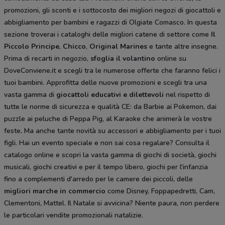
promozioni, gli sconti e i sottocosto dei migliori negozi di giocattoli e
abbigliamento per bambini e ragazzi di Olgiate Comasco. In questa
sezione troverai i cataloghi delle migliori catene di settore come
Il
Piccolo Principe
,
Chicco
,
Original Marines
e tante altre insegne.
Prima di recarti in negozio,
sfoglia il volantino
online su
DoveConviene.it e scegli tra le numerose offerte che faranno felici i
tuoi bambini. Approfitta delle nuove promozioni e scegli tra una
vasta gamma di
giocattoli educativi e dilettevoli
nel rispetto di
tutte le norme di sicurezza e qualità CE: da Barbie ai Pokemon, dai
puzzle ai peluche di Peppa Pig, al Karaoke che animerà le vostre
feste
.
Ma anche tante novità su accessori e abbigliamento per i tuoi
figli. Hai un evento speciale e non sai cosa regalare? Consulta il
catalogo online e scopri la vasta gamma di giochi di società, giochi
musicali, giochi creativi e per il tempo libero, giochi per l'infanzia
fino a complementi d'arredo per le camere dei piccoli, delle
migliori marche in commercio
come Disney, Foppapedretti, Cam,
Clementoni, Mattel. Il Natale si avvicina? Niente paura, non perdere
le particolari vendite promozionali natalizie.