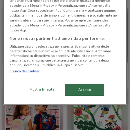
tendenze. Puoi modificare le tue preferenze in qualsiasi momento
accedendo a Menu > Privacy > Personalizzazione all'interno della
nostra App. Cosa succede se rifiuti: Continuerai a visualizzare annunci
pubblicitari, ma riguarderanno argomenti generici e probabilmente non
saranno rilevanti per i tuoi interessi. Potrai sempre cambiare idea
accedendo a Menu > Privacy > Personalizzazione all'interno della
nostra App.
Noi e i nostri partner trattiamo i dati per fornire:
Utilizzare dati di geolocalizzazione precisi. Scansione attiva delle
caratteristiche del dispositivo ai fini dell’identificazione. Archiviare
informazioni su dispositivo e/o accedervi. Pubblicità e contenuti
personalizzati, misurazione delle prestazioni dei contenuti e degli
annunci, ricerche sul pubblico, sviluppo di servizi.
Giocheria
Giocheria
Elenco dei partner
Scade il 13/08
9.2 km
Scade il 13/08
9.2 km
Mostra finalità
Accetto