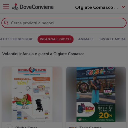
Olgiate Comasco - 22077
ALUTE E BENESSERE
INFANZIA E GIOCHI
ANIMALI
SPORT E MODA
Volantini Infanzia e giochi a Olgiate Comasco