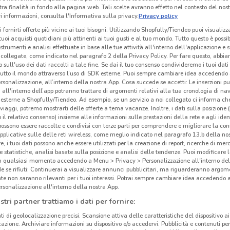
tra finalità in fondo alla pagina web. Tali scelte avranno effetto nel contesto del nost
 informazioni, consulta l'Informativa sulla privacy.
Privacy policy
i fornirti offerte più vicine ai tuoi bisogni: Utilizzando Shopfully/Tiendeo puoi visualizz
i tuoi acquisti quotidiani più attinenti ai tuoi gusti e al tuo mondo. Tutto questo è possi
 strumenti e analisi effettuate in base alle tue attività all'interno dell'applicazione e 
Roc
collegate, come indicato nel paragrafo 2 della Privacy Policy. Per fare questo, abbi
 sull'uso dei dati raccolti a tale fine. Se dai il tuo consenso condivideremo i tuoi dati
tutto il mondo attraverso l’uso di SDK esterne. Puoi sempre cambiare idea accedend
Roch
rsonalizzazione, all’interno della nostra App. Cosa succede se accetti: Le inserzioni pu
produ
i all'interno dell’app potranno trattare di argomenti relativi alla tua cronologia di na
l’arr
esterne a Shopfully/Tiendeo. Ad esempio, se un servizio a noi collegato ci informa ch
i viaggi, potremo mostrarti delle offerte a tema vacanze. Inoltre, i dati sulla posizione 
letti
o il relativo consenso) insieme alle informazioni sulle prestazioni della rete e agli ident
garan
 possono essere raccolte e condivisi con terze parti per comprendere e migliorare la conn
5.4 km
pplicative sulle delle reti wireless, come meglio indicato nel paragrafo 13.b della no
Vuoi 
re, i tuoi dati possono anche essere utilizzati per la creazione di report, ricerche di mer
Sfogl
 e statistiche, analisi basate sulla posizione e analisi delle tendenze. Puoi modificare l
in qualsiasi momento accedendo a Menu > Privacy > Personalizzazione all'interno del
Dove
 se rifiuti: Continuerai a visualizzare annunci pubblicitari, ma riguarderanno argome
te non saranno rilevanti per i tuoi interessi. Potrai sempre cambiare idea accedendo
Ridi
rsonalizzazione all'interno della nostra App.
I mob
stri partner trattiamo i dati per fornire:
una s
ti di geolocalizzazione precisi. Scansione attiva delle caratteristiche del dispositivo ai 
desig
icazione. Archiviare informazioni su dispositivo e/o accedervi. Pubblicità e contenuti per