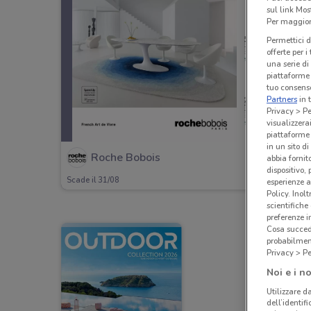
sul link Mos
Per maggiori
Permettici d
offerte per 
una serie di
piattaforme 
tuo consenso
Partners
in 
Privacy > Pe
visualizzera
piattaforme 
in un sito d
Roche Bobois
abbia fornit
dispositivo,
Scade il 31/08
esperienze a
Policy. Inolt
scientifiche
preferenze 
Cosa succede
probabilmen
Privacy > Pe
Noi e i no
Utilizzare da
dell’identif