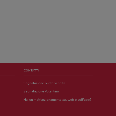
CONTATTI
Segnalazione punto vendita
Segnalazione Volantino
Hai un malfunzionamento sul web o sull'app?