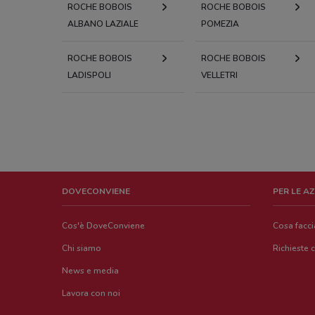
ROCHE BOBOIS
ROCHE BOBOIS
ALBANO LAZIALE
POMEZIA
ROCHE BOBOIS
ROCHE BOBOIS
LADISPOLI
VELLETRI
DOVECONVIENE
PER LE A
Cos'è DoveConviene
Cosa facc
Chi siamo
Richieste 
News e media
Lavora con noi