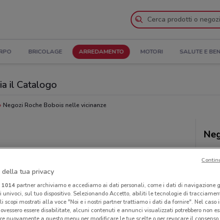
ORPO
BRICOLAGE
ARREDAMENTO
MOTORI
SALUTE E BE
a il Catalogo
Negozi Roche Bobois nelle vicinanze
Neg
Contin
 della tua privacy
i
1014
partner archiviamo e accediamo ai dati personali, come i dati di navigazione g
ri univoci, sul tuo dispositivo. Selezionando Accetto, abiliti le tecnologie di tracciame
li scopi mostrati alla voce "Noi e i nostri partner trattiamo i dati da fornire". Nel caso 
ovessero essere disabilitate, alcuni contenuti e annunci visualizzati potrebbero non ess
re nuovamente a questo menu per modificare le tue scelte o per revocare il consenso