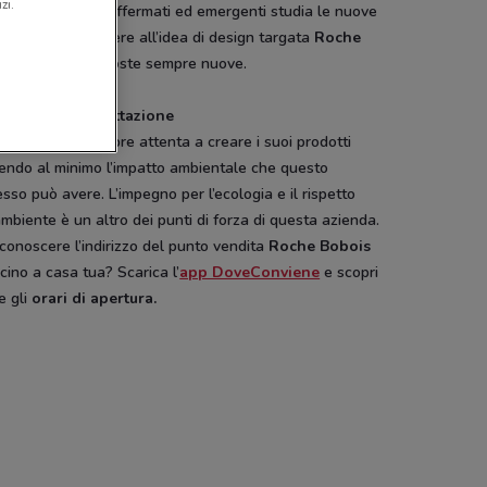
zi.
ner e architetti affermati ed emergenti studia le nuove
zioni per rispondere all’idea di design targata
Roche
is
e offrire proposte sempre nuove.
gn ed ecoprogettazione
e Bobois
è sempre attenta a creare i suoi prodotti
cendo al minimo l’impatto ambientale che questo
sso può avere. L’impegno per l’ecologia e il rispetto
ambiente è un altro dei punti di forza di questa azienda.
conoscere l’indirizzo del punto vendita
Roche Bobois
icino a casa tua? Scarica l’
app DoveConviene
e scopri
e gli
orari di apertura.