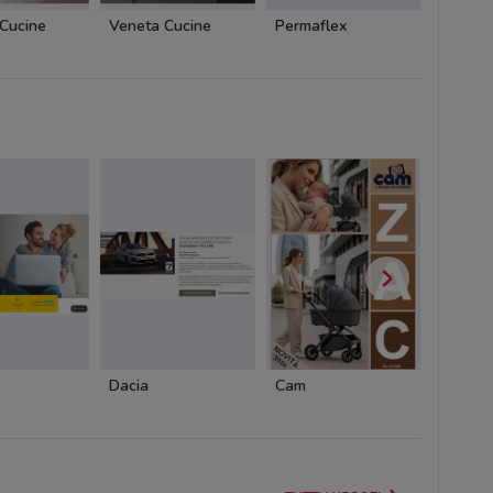
Cucine
Veneta Cucine
Permaflex
Emu
Dacia
Cam
Cam