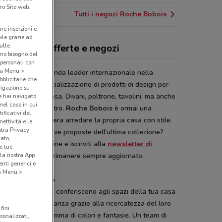
ro Sito web.
Tutti i negozi Roche Bobois
are inserzioni e
bile grazie ad
sulle
he Bobois, offerte e negozi
amo bisogno del
 personali con
o a Menu >
e Bobois
è l’azienda leader internazionale nella
bblicitarie che
zione e commercializzazione di prodotti di design per
vigazione su
edamento della casa. Divani, poltrone, tavolini, ma anche
e hai navigato
(nel caso in cui
, armadi e tanto altro.
Roche Bobois
è ormai una
ificativi del
zia per chi desidera arredare la propria casa con stile.
ettività e le
stra Privacy
conoscere le nuove proposte dell’ultima collezione?
cato,
ia il catalogo online e iscriviti alla
newsletter di
e tue
la nostra App.
Conviene.it
per rimanere sempre aggiornato.
nti generici e
 a Menu >
segna la tua casa
ili
Roche Bobois
conferiscono agli spazi della tua casa
traordinaria eleganza grazie alla ricercatezza del loro
fini
n e alla vasta gamma di colori e fantasie. Un team di
sonalizzati,