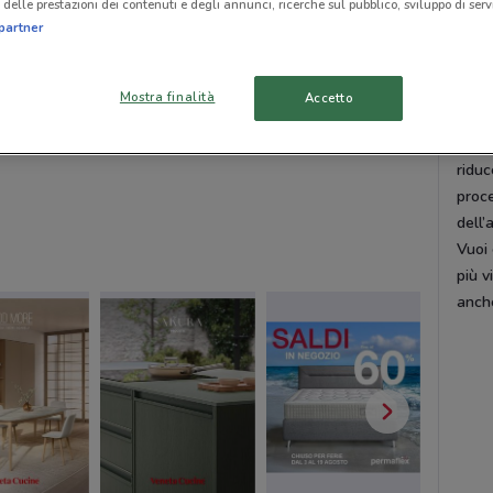
delle prestazioni dei contenuti e degli annunci, ricerche sul pubblico, sviluppo di servi
desig
partner
colle
Bobo
Mostra finalità
Accetto
Desi
Roch
ridu
proce
dell’
Vuoi 
più v
anch