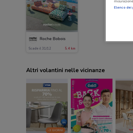
misurazione 
Elenco dei 
Roche Bobois
Scade il 31/12
5.4 km
Altri volantini nelle vicinanze
-3 GIORNI