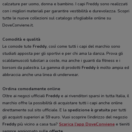
calzature per uomo, donna e bambino. I capi Freddy sono realizzati
con i migliori materiali per garantire vestibilità e durevolezza. Scopri
tutte le nuove collezioni sul catalogo sfogliabile online su
DoveConviene.it.
Comodità e qualità
Le comode tute
Freddy
, così come tutti i capi del marchio sono
studiati apposta per gli sportivi e per chi ama la danza. Prova gli
scaldamuscoli tubolari a coste, ma anche i guanti da fitness e i
borsoni da palestra. La gamma di prodotti
Freddy
è molto ampia ed
abbraccia anche una linea di underwear.
Ordina comodamente online
Oltre ai negozi ufficiali
Freddy
e ai rivenditori sparsi in tutta Italia, il
marchio offre la possibilità di acquistare tutti i capi anche online
direttamente sul sito ufficiale. E la
spedizione è gratuita
per tutti
gli acquisti superiori ai 59 euro. Vuoi scoprire l’indirizzo del negozio
Freddy
più vicino a casa tua?
Scarica l’app DoveConviene
e tieniti
sempre aggiornato sulle
offerte
.