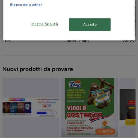
Elenco dei partner
Mostra finalità
Accetto
KiK
Golden Point
Valleve
Nuovi prodotti da provare
-3 GIORNI