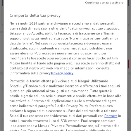
Continua senza accettare
Freddy
Ci importa della tua privacy
Scade il 22/09
1.6 km
Noi e i nostri
1014
partner archiviamo e accediamo ai dati personali,
come i dati di navigazione gli o identificatori univoci, sul tuo dispositivo.
Selezionando Accetto, abiliti le tecnologie di tracciamento affinché
Porta DoveConviene sempre con te!
supportino gli scopi mostrati alla voce "Noi e i nostri partner trattiamo i
dati da fornire". Nel caso in cui queste tecnologie dovessero essere
Puoi trovare le migliori offerte dei negozi vicino a te,
disabilitate, alcuni contenuti e annunci visualizzati potrebbero non
salvarle e creare la tua lista del risparmio, comodamente
dal tuo cellulare.
essere rilevanti. Puoi accedere nuovamente a questo menu per
modificare le tue scelte o per revocare il consenso facendo clic sul link
Mostra finalità in fondo alla pagina web. Tali scelte avranno effetto nel
SCARICA L’APP
contesto del nostro Sito web. Per maggiori informazioni, consulta
l'Informativa sulla privacy.
Privacy policy
Permettici di fornirti offerte più vicine ai tuoi bisogni: Utilizzando
Shopfully/Tiendeo puoi visualizzare inserzioni e offerte per i tuoi acquisti
Negozi Freddy nelle vicinanze
quotidiani più attinenti ai tuoi gusti e al tuo mondo. Tutto questo è
possibile grazie ad una serie di strumenti e analisi effettuate in base alle
tue attività all'interno dell'applicazione e sulle piattaforme collegate,
Via Fracassini, 62 Roma
come indicato nel paragrafo 2 della Privacy Policy. Per fare questo,
abbiamo bisogno del tuo consenso sull'uso dei dati raccolti a tale fine.
1.6 km
Se dai il tuo consenso condivideremo i tuoi dati personali con
Partners
in
tutto il mondo attraverso l’uso di SDK esterne. Puoi sempre cambiare
idea accedendo a Menu > Privacy > Personalizzazione, all’interno della
Via Cesare Fracassini, 60 Roma
nostra App. Cosa succede se accetti: Le inserzioni pubblicitarie che