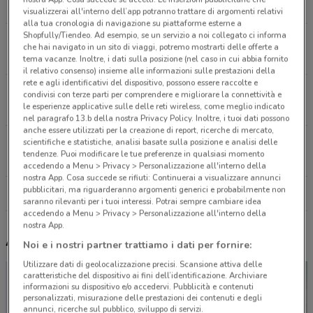
1.6 km
visualizzerai all'interno dell’app potranno trattare di argomenti relativi
alla tua cronologia di navigazione su piattaforme esterne a
Shopfully/Tiendeo. Ad esempio, se un servizio a noi collegato ci informa
P. Le Applo, 7 Roma
che hai navigato in un sito di viaggi, potremo mostrarti delle offerte a
1.6 km
tema vacanze. Inoltre, i dati sulla posizione (nel caso in cui abbia fornito
il relativo consenso) insieme alle informazioni sulle prestazioni della
rete e agli identificativi del dispositivo, possono essere raccolte e
Via Cogoleto, 97 Roma
condivisi con terze parti per comprendere e migliorare la connettività e
le esperienze applicative sulle delle reti wireless, come meglio indicato
2.7 km
nel paragrafo 13.b della nostra Privacy Policy. Inoltre, i tuoi dati possono
anche essere utilizzati per la creazione di report, ricerche di mercato,
Via Germanico, 136 Roma
scientifiche e statistiche, analisi basate sulla posizione e analisi delle
tendenze. Puoi modificare le tue preferenze in qualsiasi momento
2.8 km
accedendo a Menu > Privacy > Personalizzazione all'interno della
nostra App. Cosa succede se rifiuti: Continuerai a visualizzare annunci
pubblicitari, ma riguarderanno argomenti generici e probabilmente non
Tutti i negozi Freddy
saranno rilevanti per i tuoi interessi. Potrai sempre cambiare idea
accedendo a Menu > Privacy > Personalizzazione all'interno della
nostra App.
Altri volantini nelle vicinanze
Noi e i nostri partner trattiamo i dati per fornire:
Utilizzare dati di geolocalizzazione precisi. Scansione attiva delle
caratteristiche del dispositivo ai fini dell’identificazione. Archiviare
informazioni su dispositivo e/o accedervi. Pubblicità e contenuti
personalizzati, misurazione delle prestazioni dei contenuti e degli
annunci, ricerche sul pubblico, sviluppo di servizi.