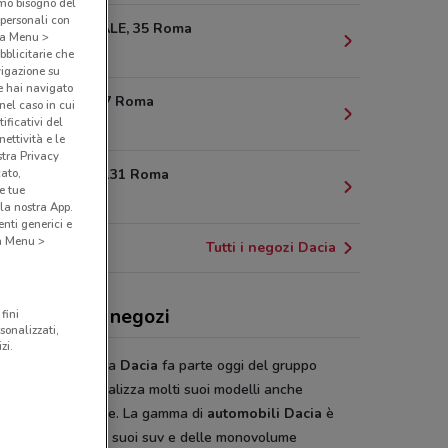
amo bisogno del
 personali con
VIA MARZIALE, 35 Roma
o a Menu >
2.5 km
bblicitarie che
vigazione su
e hai navigato
Via Arno, 67 Roma
(nel caso in cui
ificativi del
4 km
ettività e le
stra Privacy
cato,
Via Sicilia, 131 Roma
e tue
4.1 km
la nostra App.
nti generici e
 a Menu >
Tutti i negozi Dacia
ia, offerte e negozi
fini
sonalizzati,
zi.
asa automobilistica
Dacia
fa parte oggi del gruppo
ult che commercializza molti suoi modelli anche
’Europa occidentale. La gamma di
automobili Dacia
è
per il comfort dei suoi suv e delle monovolume