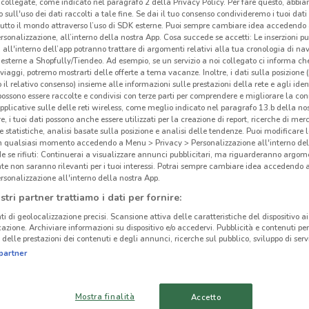
collegate, come indicato nel paragrafo 2 della Privacy Policy. Per fare questo, abbi
 sull'uso dei dati raccolti a tale fine. Se dai il tuo consenso condivideremo i tuoi dati
tutto il mondo attraverso l’uso di SDK esterne. Puoi sempre cambiare idea accedend
rsonalizzazione, all’interno della nostra App. Cosa succede se accetti: Le inserzioni pu
i all'interno dell’app potranno trattare di argomenti relativi alla tua cronologia di na
esterne a Shopfully/Tiendeo. Ad esempio, se un servizio a noi collegato ci informa ch
i viaggi, potremo mostrarti delle offerte a tema vacanze. Inoltre, i dati sulla posizione 
o il relativo consenso) insieme alle informazioni sulle prestazioni della rete e agli ident
 possono essere raccolte e condivisi con terze parti per comprendere e migliorare la conn
pplicative sulle delle reti wireless, come meglio indicato nel paragrafo 13.b della no
re, i tuoi dati possono anche essere utilizzati per la creazione di report, ricerche di mer
 e statistiche, analisi basate sulla posizione e analisi delle tendenze. Puoi modificare l
in qualsiasi momento accedendo a Menu > Privacy > Personalizzazione all'interno del
 se rifiuti: Continuerai a visualizzare annunci pubblicitari, ma riguarderanno argome
te non saranno rilevanti per i tuoi interessi. Potrai sempre cambiare idea accedendo
rsonalizzazione all'interno della nostra App.
2.3 km
stri partner trattiamo i dati per fornire:
Dac
ti di geolocalizzazione precisi. Scansione attiva delle caratteristiche del dispositivo ai 
icazione. Archiviare informazioni su dispositivo e/o accedervi. Pubblicità e contenuti per
cinanze
delle prestazioni dei contenuti e degli annunci, ricerche sul pubblico, sviluppo di servi
La c
partner
Rena
MONTEROTONDO
CIAMPINO
nell
Mostra finalità
Accetto
nota 
TIVOLI
OSTIA