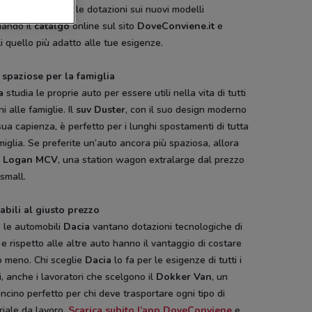
ose. Scopri tutte le dotazioni sui nuovi modelli
iando il
catalgo
online sul sito
DoveConviene.it
e
i quello più adatto alle tue esigenze.
 spaziose per la famiglia
a
studia le proprie auto per essere utili nella vita di tutti
ni alle famiglie. Il
suv Duster
, con il suo design moderno
sua capienza, è perfetto per i lunghi spostamenti di tutta
miglia. Se preferite un’auto ancora più spaziosa, allora
a
Logan MCV
, una station wagon extralarge dal prezzo
small.
abili al giusto prezzo
 le automobili
Dacia
vantano dotazioni tecnologiche di
 e rispetto alle altre auto hanno il vantaggio di costare
o meno. Chi sceglie
Dacia
lo fa per le esigenze di tutti i
i, anche i lavoratori che scelgono il
Dokker Van
, un
ncino perfetto per chi deve trasportare ogni tipo di
iale da lavoro.
Scarica subito l’app DoveConviene
e