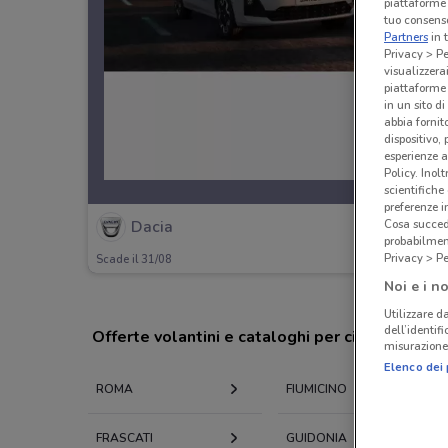
piattaforme 
tuo consenso
Partners
in 
Privacy > Pe
visualizzera
piattaforme 
in un sito d
abbia fornit
dispositivo,
esperienze a
Policy. Inolt
scientifiche
preferenze 
Cosa succede
Dacia
probabilmen
Privacy > Pe
Scade il 31/08
Noi e i no
Utilizzare da
dell’identif
Offerte volantini e cataloghi per città nelle vi
misurazione 
Elenco dei 
ROMA
FIUMICINO
FRASCATI
GUIDONIA