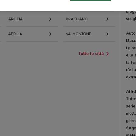
spazi
sfogl
scegl
ARICCIA
BRACCIANO
Auto
APRILIA
VALMONTONE
Daci
i gior
Tutte le città
e la 
la fa
c’è l
extra
Affid
Tutte
serie
molt
giorn
furgo
mater