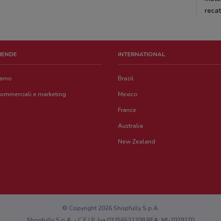
recat
ZIENDE
INTERNATIONAL
iamo
Brazil
commerciali e marketing
Mexico
France
Australia
New Zealand
© Copyright 2026 Shopfully S.p.A.
Shopfully S.p.A. - C.F / P. Iva 03156531208 REA: MI-2029270