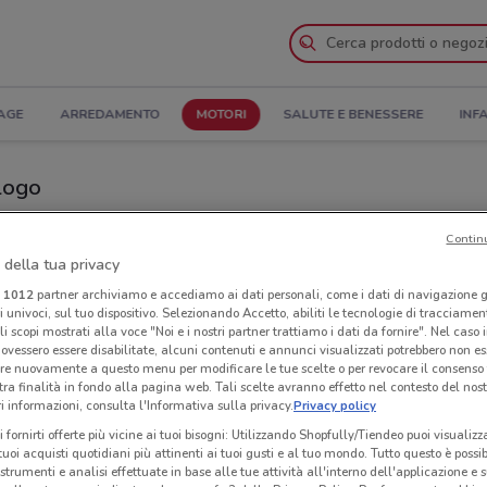
AGE
ARREDAMENTO
MOTORI
SALUTE E BENESSERE
INF
alogo
i Dacia nelle vicinanze
Contin
 della tua privacy
Neg
i
1012
partner archiviamo e accediamo ai dati personali, come i dati di navigazione g
ri univoci, sul tuo dispositivo. Selezionando Accetto, abiliti le tecnologie di tracciame
li scopi mostrati alla voce "Noi e i nostri partner trattiamo i dati da fornire". Nel caso 
ovessero essere disabilitate, alcuni contenuti e annunci visualizzati potrebbero non ess
re nuovamente a questo menu per modificare le tue scelte o per revocare il consenso
tra finalità in fondo alla pagina web. Tali scelte avranno effetto nel contesto del nost
 informazioni, consulta l'Informativa sulla privacy.
Privacy policy
i fornirti offerte più vicine ai tuoi bisogni: Utilizzando Shopfully/Tiendeo puoi visualizz
i tuoi acquisti quotidiani più attinenti ai tuoi gusti e al tuo mondo. Tutto questo è possi
 strumenti e analisi effettuate in base alle tue attività all'interno dell'applicazione e 