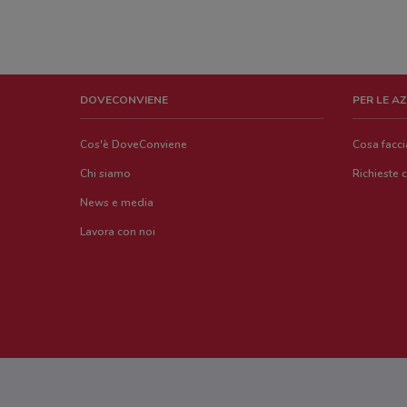
DOVECONVIENE
PER LE A
Cos'è DoveConviene
Cosa facc
Chi siamo
Richieste 
News e media
Lavora con noi