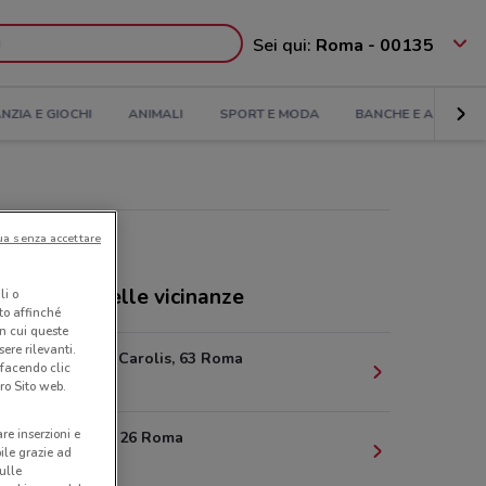
Sei qui:
Roma - 00135
ANZIA E GIOCHI
ANIMALI
SPORT E MODA
BANCHE E ASSICUR
ua senza accettare
ozi Dacia nelle vicinanze
li o
nto affinché
in cui queste
ere rilevanti.
Via Ugo De Carolis, 63 Roma
 facendo clic
2.3 km
ro Sito web.
are inserzioni e
Via Canino, 26 Roma
bile grazie ad
2.5 km
sulle