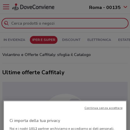
Roma - 00135
IN EVIDENZA
IPER E SUPER
DISCOUNT
ELETTRONICA
ESTAT
Volantino e Offerte Caffitaly: sfoglia il Catalogo
Ultime offerte Caffitaly
Continua senza accettare
Ci importa della tua privacy
Noi e i nostri
1012
partner archiviamo e accediamo ai dati personali,