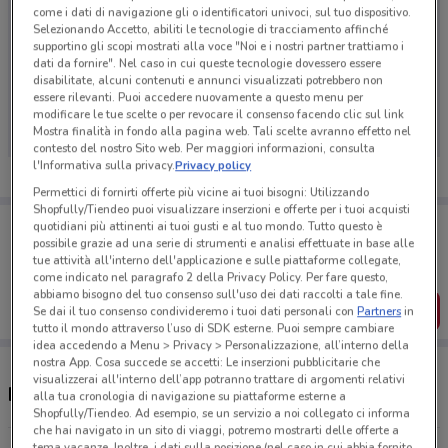
come i dati di navigazione gli o identificatori univoci, sul tuo dispositivo.
Selezionando Accetto, abiliti le tecnologie di tracciamento affinché
supportino gli scopi mostrati alla voce "Noi e i nostri partner trattiamo i
dati da fornire". Nel caso in cui queste tecnologie dovessero essere
Ci dispiace, al momento non abbiamo pubblicato
disabilitate, alcuni contenuti e annunci visualizzati potrebbero non
essere rilevanti. Puoi accedere nuovamente a questo menu per
volantini nella tua zona. Riprova più tardi.
modificare le tue scelte o per revocare il consenso facendo clic sul link
Mostra finalità in fondo alla pagina web. Tali scelte avranno effetto nel
contesto del nostro Sito web. Per maggiori informazioni, consulta
l'Informativa sulla privacy.
Privacy policy
Permettici di fornirti offerte più vicine ai tuoi bisogni: Utilizzando
Shopfully/Tiendeo puoi visualizzare inserzioni e offerte per i tuoi acquisti
Porta DoveConviene sempre con te!
quotidiani più attinenti ai tuoi gusti e al tuo mondo. Tutto questo è
Puoi trovare le migliori offerte dei negozi vicino a te,
possibile grazie ad una serie di strumenti e analisi effettuate in base alle
salvarle e creare la tua lista del risparmio, comodamente
tue attività all'interno dell'applicazione e sulle piattaforme collegate,
dal tuo cellulare.
come indicato nel paragrafo 2 della Privacy Policy. Per fare questo,
abbiamo bisogno del tuo consenso sull'uso dei dati raccolti a tale fine.
SCARICA L’APP
Se dai il tuo consenso condivideremo i tuoi dati personali con
Partners
in
tutto il mondo attraverso l’uso di SDK esterne. Puoi sempre cambiare
idea accedendo a Menu > Privacy > Personalizzazione, all’interno della
nostra App. Cosa succede se accetti: Le inserzioni pubblicitarie che
visualizzerai all'interno dell’app potranno trattare di argomenti relativi
Negozi Caffitaly nelle vicinanze
alla tua cronologia di navigazione su piattaforme esterne a
Shopfully/Tiendeo. Ad esempio, se un servizio a noi collegato ci informa
che hai navigato in un sito di viaggi, potremo mostrarti delle offerte a
tema vacanze. Inoltre, i dati sulla posizione (nel caso in cui abbia fornito