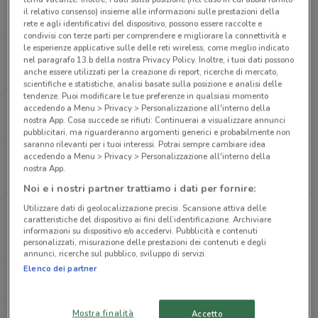
Via Ugo De Carolis 80 Roma
il relativo consenso) insieme alle informazioni sulle prestazioni della
2.4 km
rete e agli identificativi del dispositivo, possono essere raccolte e
condivisi con terze parti per comprendere e migliorare la connettività e
le esperienze applicative sulle delle reti wireless, come meglio indicato
Via Tolemaide 14 - Traversa Via Candia Roma
nel paragrafo 13.b della nostra Privacy Policy. Inoltre, i tuoi dati possono
2.7 km
anche essere utilizzati per la creazione di report, ricerche di mercato,
scientifiche e statistiche, analisi basate sulla posizione e analisi delle
tendenze. Puoi modificare le tue preferenze in qualsiasi momento
Viale Degli Ammiragli 74 Roma
accedendo a Menu > Privacy > Personalizzazione all'interno della
nostra App. Cosa succede se rifiuti: Continuerai a visualizzare annunci
3.2 km
pubblicitari, ma riguarderanno argomenti generici e probabilmente non
saranno rilevanti per i tuoi interessi. Potrai sempre cambiare idea
accedendo a Menu > Privacy > Personalizzazione all'interno della
Via Dei Prefetti 36 Roma
nostra App.
3.7 km
Noi e i nostri partner trattiamo i dati per fornire:
Utilizzare dati di geolocalizzazione precisi. Scansione attiva delle
Viale Regina Margherita 18, Quartiere Parioli
caratteristiche del dispositivo ai fini dell’identificazione. Archiviare
Roma
informazioni su dispositivo e/o accedervi. Pubblicità e contenuti
personalizzati, misurazione delle prestazioni dei contenuti e degli
3.9 km
annunci, ricerche sul pubblico, sviluppo di servizi.
Elenco dei partner
Tutti i negozi Caffitaly
Mostra finalità
Accetto