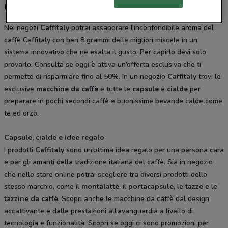
Caffitaly, offerte e negozi
Nei negozi
Caffitaly
potrai assaporare l’inconfondibile aroma del
caffè Caffitaly con ben 8 grammi delle migliori miscele in un
sistema innovativo che ne esalta il gusto. Per capirlo devi solo
provarlo. Consulta se oggi è attiva un’offerta esclusiva che ti
permette di risparmiare fino al 50%. In un negozio
Caffitaly
trovi le
esclusive
macchine da caffè
e tutte le
capsule
e
cialde
per
preparare in pochi secondi caffè e buonissime bevande calde come
te ed orzo.
Capsule, cialde e idee regalo
I prodotti
Caffitaly
sono un’ottima idea regalo per una persona cara
e per gli amanti della tradizione italiana del caffè. Sia in negozio
che nello store online potrai scegliere tra diversi prodotti dello
stesso marchio, come il
montalatte
, il
portacapsule
, le
tazze
e le
tazzine da caffè
. Scopri anche le macchine da caffè dal design
accattivante e dalle prestazioni all’avanguardia a livello di
tecnologia e funzionalità. Scopri se oggi ci sono promozioni per