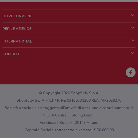
DOVECONVIENE
Cos'è DoveConviene
PER LE AZIENDE
Chi siamo
Cosa facciamo
INTERNATIONAL
News e media
Richieste commerciali e marketing
Brazil
CONTATTI
Lavora con noi
Mexico
Segnalazione punto vendita
France
Segnalazione Volantino
Australia
Hai un malfunzionamento sul web o sull'app?
New Zealand
© Copyright 2026 Shopfully S.p.A.
Shopfully S.p.A. - C.F / P. Iva 03156531208 REA: MI-2029270
Società a socio unico soggetta all’attività di direzione e coordinamento di
MEDIA Central Holding GmbH
Via Giosuè Borsi 9 - 20143 Milano
Capitale Sociale sottoscritto e versato: € 50.000,00