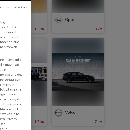
ua senza accettare
Renault
Opel
li o
nto affinché
1.3 km
1.3 km
in cui queste
ere rilevanti.
 facendo clic
ro Sito web.
are inserzioni e
bile grazie ad
sulle
amo bisogno del
 personali con
o a Menu >
bblicitarie che
vigazione su
e hai navigato
(nel caso in cui
ificativi del
SsangYong
Volvo
ettività e le
stra Privacy
1.7 km
1.7 km
cato,
e tue