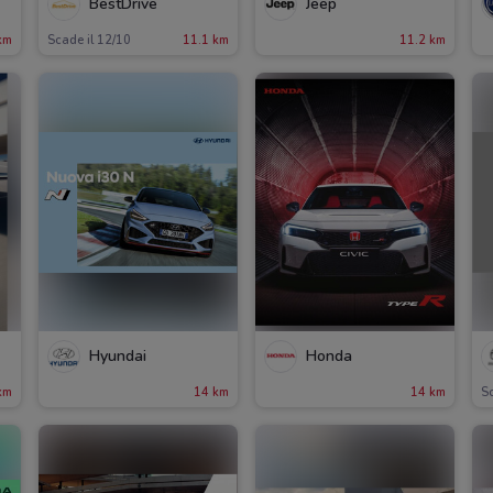
BestDrive
Jeep
km
Scade il 12/10
11.1 km
11.2 km
Hyundai
Honda
km
14 km
14 km
Sc