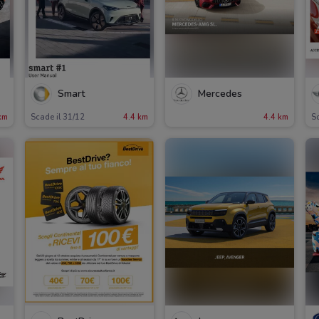
Smart
Mercedes
km
Scade il 31/12
4.4 km
4.4 km
Sc