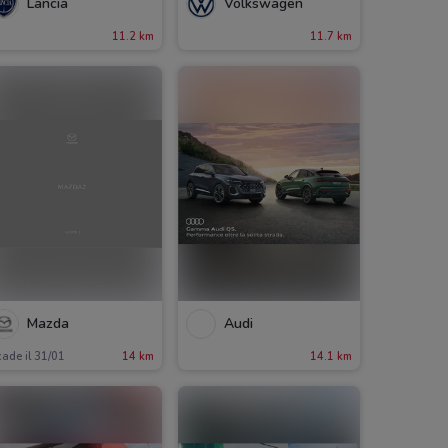
Lancia
Volkswagen
11.2 km
11.7 km
Mazda
Audi
ade il 31/01
14 km
14.1 km