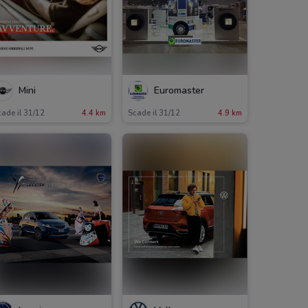
Mini
Euromaster
ade il 31/12
4.4 km
Scade il 31/12
4.9 km