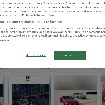
in qualsiasi momento accedendo a Menu > Privacy > Personalizzazione all'interno del
 se rifiuti: Continuerai a visualizzare annunci pubblicitari, ma riguarderanno argome
te non saranno rilevanti per i tuoi interessi. Potrai sempre cambiare idea accedendo
rsonalizzazione all'interno della nostra App.
stri partner trattiamo i dati per fornire:
ti di geolocalizzazione precisi. Scansione attiva delle caratteristiche del dispositivo ai 
icazione. Archiviare informazioni su dispositivo e/o accedervi. Pubblicità e contenuti per
delle prestazioni dei contenuti e degli annunci, ricerche sul pubblico, sviluppo di servi
partner
Mostra finalità
Accetto
Kymco
'A posto' Officine e Carrozzerie
km
2.7 km
3.1 km