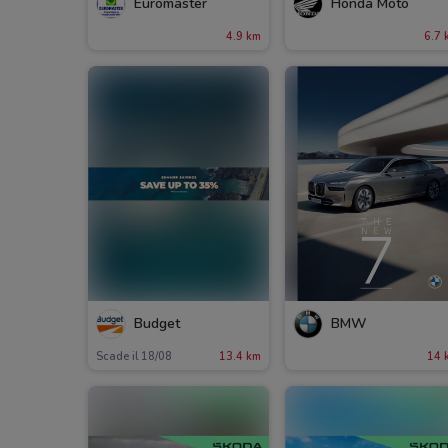
Euromaster
Honda Moto
4.9 km
6.7 
Budget
BMW
Scade il 18/08
13.4 km
14 