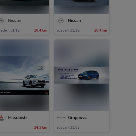
Nissan
Nissan
ade il 31/12
20.4 km
Scade il 31/12
20.4 km
Mitsubishi
Gruppovis
24.3 km
Scade il 31/08