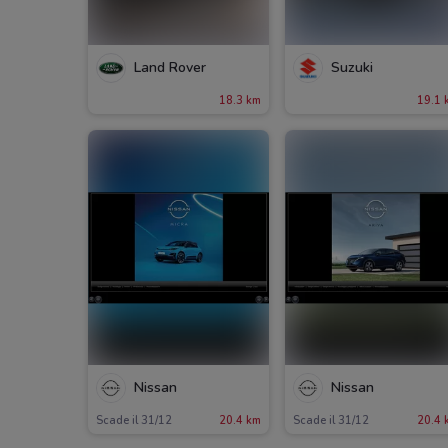
Land Rover
Suzuki
18.3 km
19.1 
Nissan
Nissan
Scade il 31/12
20.4 km
Scade il 31/12
20.4 