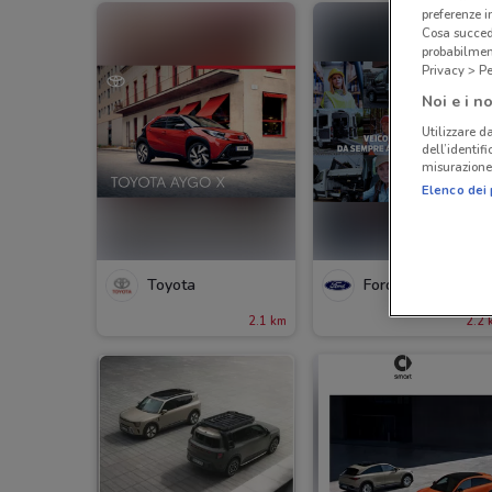
preferenze 
Cosa succede
probabilmen
Privacy > Pe
Noi e i no
Utilizzare da
dell’identif
misurazione 
Elenco dei 
Toyota
Ford
2.1 km
2.2 