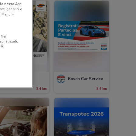
la nostra App.
nti generici e
 a Menu >
fini
sonalizzati,
zi.
Kappa Moto
Bosch Car Service
3.4 km
3.4 km