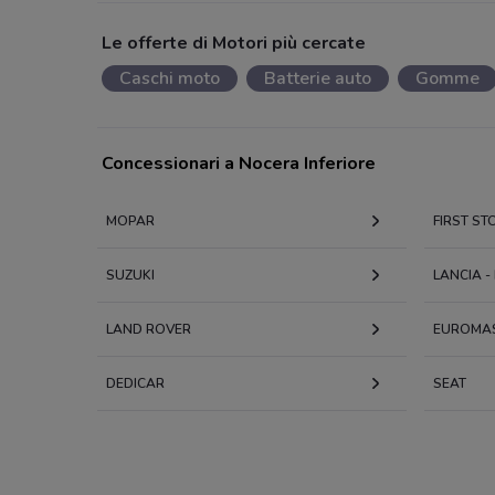
Le offerte di Motori più cercate
Caschi moto
Batterie auto
Gomme
Concessionari a Nocera Inferiore
MOPAR
FIRST ST
SUZUKI
LANCIA 
LAND ROVER
EUROMA
DEDICAR
SEAT