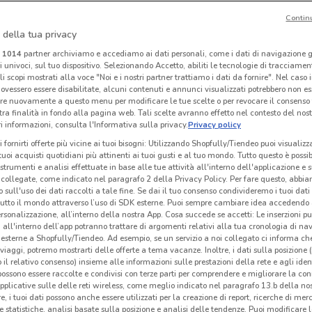
Contin
 della tua privacy
Citroën
Dacia
i
1014
partner archiviamo e accediamo ai dati personali, come i dati di navigazione g
ri univoci, sul tuo dispositivo. Selezionando Accetto, abiliti le tecnologie di tracciame
 m
1.1 km
Scade il 31/08
1.2 km
li scopi mostrati alla voce "Noi e i nostri partner trattiamo i dati da fornire". Nel caso 
ovessero essere disabilitate, alcuni contenuti e annunci visualizzati potrebbero non ess
re nuovamente a questo menu per modificare le tue scelte o per revocare il consenso
tra finalità in fondo alla pagina web. Tali scelte avranno effetto nel contesto del nost
 informazioni, consulta l'Informativa sulla privacy.
Privacy policy
i fornirti offerte più vicine ai tuoi bisogni: Utilizzando Shopfully/Tiendeo puoi visualizz
i tuoi acquisti quotidiani più attinenti ai tuoi gusti e al tuo mondo. Tutto questo è possi
 strumenti e analisi effettuate in base alle tue attività all'interno dell'applicazione e 
collegate, come indicato nel paragrafo 2 della Privacy Policy. Per fare questo, abbi
 sull'uso dei dati raccolti a tale fine. Se dai il tuo consenso condivideremo i tuoi dati
tutto il mondo attraverso l’uso di SDK esterne. Puoi sempre cambiare idea accedend
rsonalizzazione, all’interno della nostra App. Cosa succede se accetti: Le inserzioni pu
i all'interno dell’app potranno trattare di argomenti relativi alla tua cronologia di na
esterne a Shopfully/Tiendeo. Ad esempio, se un servizio a noi collegato ci informa ch
i viaggi, potremo mostrarti delle offerte a tema vacanze. Inoltre, i dati sulla posizione 
o il relativo consenso) insieme alle informazioni sulle prestazioni della rete e agli ident
Fiat
Abarth
 possono essere raccolte e condivisi con terze parti per comprendere e migliorare la conn
pplicative sulle delle reti wireless, come meglio indicato nel paragrafo 13.b della no
km
1.6 km
1.7 km
re, i tuoi dati possono anche essere utilizzati per la creazione di report, ricerche di mer
 e statistiche, analisi basate sulla posizione e analisi delle tendenze. Puoi modificare l