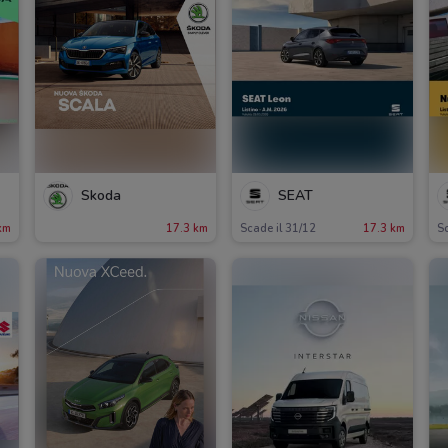
Skoda
SEAT
km
17.3 km
Scade il 31/12
17.3 km
Sc