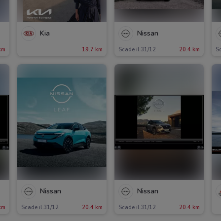
Kia
Nissan
km
19.7 km
Scade il 31/12
20.4 km
Sc
Nissan
Nissan
km
Scade il 31/12
20.4 km
Scade il 31/12
20.4 km