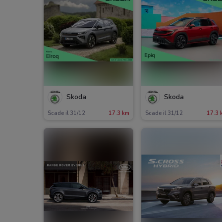
Skoda
Skoda
Scade il 31/12
17.3 km
Scade il 31/12
17.3 