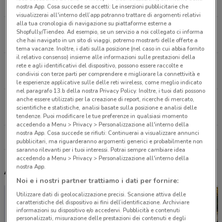
8.5 km
APERTO
nostra App. Cosa succede se accetti: Le inserzioni pubblicitarie che
visualizzerai all'interno dell’app potranno trattare di argomenti relativi
alla tua cronologia di navigazione su piattaforme esterne a
Via Casa Aniello, 113 Sant'antonio Abate
Shopfully/Tiendeo. Ad esempio, se un servizio a noi collegato ci informa
8.5 km
che hai navigato in un sito di viaggi, potremo mostrarti delle offerte a
tema vacanze. Inoltre, i dati sulla posizione (nel caso in cui abbia fornito
il relativo consenso) insieme alle informazioni sulle prestazioni della
Via Passanti, 123 Scafati
rete e agli identificativi del dispositivo, possono essere raccolte e
condivisi con terze parti per comprendere e migliorare la connettività e
10.2 km
APERTO
le esperienze applicative sulle delle reti wireless, come meglio indicato
nel paragrafo 13.b della nostra Privacy Policy. Inoltre, i tuoi dati possono
anche essere utilizzati per la creazione di report, ricerche di mercato,
Via Pizzone, 1 Mercato San Severino
scientifiche e statistiche, analisi basate sulla posizione e analisi delle
11.3 km
APERTO
tendenze. Puoi modificare le tue preferenze in qualsiasi momento
accedendo a Menu > Privacy > Personalizzazione all'interno della
nostra App. Cosa succede se rifiuti: Continuerai a visualizzare annunci
Tutti i negozi Peugeot
pubblicitari, ma riguarderanno argomenti generici e probabilmente non
saranno rilevanti per i tuoi interessi. Potrai sempre cambiare idea
accedendo a Menu > Privacy > Personalizzazione all'interno della
nostra App.
Altri volantini nelle vicinanze
Noi e i nostri partner trattiamo i dati per fornire:
Utilizzare dati di geolocalizzazione precisi. Scansione attiva delle
caratteristiche del dispositivo ai fini dell’identificazione. Archiviare
informazioni su dispositivo e/o accedervi. Pubblicità e contenuti
personalizzati, misurazione delle prestazioni dei contenuti e degli