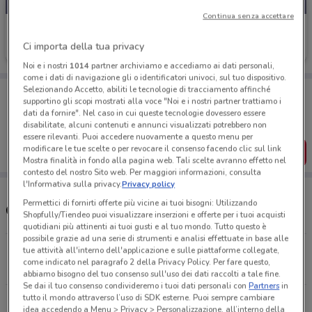
Continua senza accettare
Peugeot
Ci importa della tua privacy
1.4 km
Noi e i nostri
1014
partner archiviamo e accediamo ai dati personali,
come i dati di navigazione gli o identificatori univoci, sul tuo dispositivo.
Selezionando Accetto, abiliti le tecnologie di tracciamento affinché
Porta DoveConviene sempre con te!
supportino gli scopi mostrati alla voce "Noi e i nostri partner trattiamo i
Puoi trovare le migliori offerte dei negozi vicino a te,
dati da fornire". Nel caso in cui queste tecnologie dovessero essere
salvarle e creare la tua lista del risparmio, comodamente
disabilitate, alcuni contenuti e annunci visualizzati potrebbero non
dal tuo cellulare.
essere rilevanti. Puoi accedere nuovamente a questo menu per
modificare le tue scelte o per revocare il consenso facendo clic sul link
SCARICA L’APP
Mostra finalità in fondo alla pagina web. Tali scelte avranno effetto nel
contesto del nostro Sito web. Per maggiori informazioni, consulta
l'Informativa sulla privacy.
Privacy policy
Permettici di fornirti offerte più vicine ai tuoi bisogni: Utilizzando
Orari e concessionarie Peugeot
Shopfully/Tiendeo puoi visualizzare inserzioni e offerte per i tuoi acquisti
quotidiani più attinenti ai tuoi gusti e al tuo mondo. Tutto questo è
possibile grazie ad una serie di strumenti e analisi effettuate in base alle
Via Nazionale, 4 Pagani
tue attività all'interno dell'applicazione e sulle piattaforme collegate,
come indicato nel paragrafo 2 della Privacy Policy. Per fare questo,
1.4 km
APERTO
abbiamo bisogno del tuo consenso sull'uso dei dati raccolti a tale fine.
Se dai il tuo consenso condivideremo i tuoi dati personali con
Partners
in
tutto il mondo attraverso l’uso di SDK esterne. Puoi sempre cambiare
Via Casa Aniello, 13 Sant'antonio Abate
idea accedendo a Menu > Privacy > Personalizzazione, all’interno della