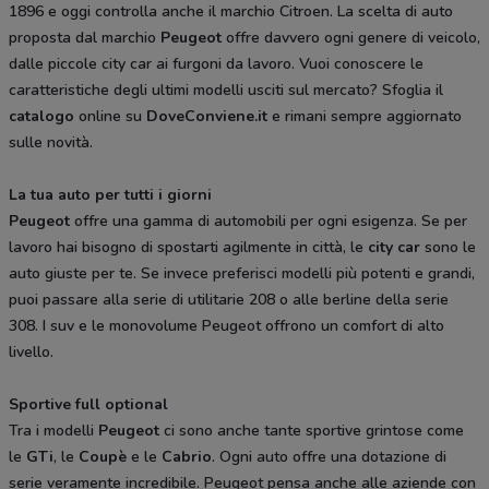
1896 e oggi controlla anche il marchio Citroen. La scelta di auto
proposta dal marchio
Peugeot
offre davvero ogni genere di veicolo,
dalle piccole city car ai furgoni da lavoro. Vuoi conoscere le
caratteristiche degli ultimi modelli usciti sul mercato? Sfoglia il
catalogo
online su
DoveConviene.it
e rimani sempre aggiornato
sulle novità.
La tua auto per tutti i giorni
Peugeot
offre una gamma di automobili per ogni esigenza. Se per
lavoro hai bisogno di spostarti agilmente in città, le
city car
sono le
auto giuste per te. Se invece preferisci modelli più potenti e grandi,
puoi passare alla serie di utilitarie 208 o alle berline della serie
308. I suv e le monovolume Peugeot offrono un comfort di alto
livello.
Sportive full optional
Tra i modelli
Peugeot
ci sono anche tante sportive grintose come
le
GTi
, le
Coupè
e le
Cabrio
. Ogni auto offre una dotazione di
serie veramente incredibile. Peugeot pensa anche alle aziende con