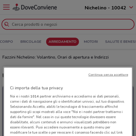
Nichelino - 10042
 CORPO
BRICOLAGE
ARREDAMENTO
MOTORI
SALUTE E BENES
Fazzini Nichelino: Volantino, Orari di apertura e Indirizzi
Ultime offerte del volantino Fazzini
Continua senza accettare
Ci importa della tua privacy
Noi e i nostri
1014
partner archiviamo e accediamo ai dati personali,
come i dati di navigazione gli o identificatori univoci, sul tuo dispositivo.
Selezionando Accetto, abiliti le tecnologie di tracciamento affinché
supportino gli scopi mostrati alla voce "Noi e i nostri partner trattiamo i
dati da fornire". Nel caso in cui queste tecnologie dovessero essere
disabilitate, alcuni contenuti e annunci visualizzati potrebbero non
essere rilevanti. Puoi accedere nuovamente a questo menu per
modificare le tue scelte o per revocare il consenso facendo clic sul link