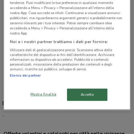
6.7 km
tendenze. Puoi modificare le tue preferenze in qualsiasi momento
accedendo a Menu > Privacy > Personalizzazione all'interno della
nostra App. Cosa succede se rifiuti: Continuerai a visualizzare annunci
Via Madama Cristina 38 Torino
pubblicitari, ma riguarderanno argomenti generici e probabilmente non
saranno rilevanti per i tuoi interessi. Potrai sempre cambiare idea
7.2 km
accedendo a Menu > Privacy > Personalizzazione all'interno della
nostra App.
Via Giuseppe Luigi Lagrange, 15 Torino
Noi e i nostri partner trattiamo i dati per fornire:
8.4 km
Utilizzare dati di geolocalizzazione precisi. Scansione attiva delle
caratteristiche del dispositivo ai fini dell’identificazione. Archiviare
informazioni su dispositivo e/o accedervi. Pubblicità e contenuti
Via della Rocca N.1 Torino
personalizzati, misurazione delle prestazioni dei contenuti e degli
8.6 km
annunci, ricerche sul pubblico, sviluppo di servizi.
Elenco dei partner
Tutti i negozi Fazzini
Mostra finalità
Accetto
Fazzini, offerte e negozi
-
Offerte volantini e cataloghi per città nelle vicinanze