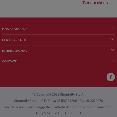
Tutte le città
DOVECONVIENE
Cos'è DoveConviene
PER LE AZIENDE
Chi siamo
Cosa facciamo
INTERNATIONAL
News e media
Richieste commerciali e marketing
Brazil
CONTATTI
Lavora con noi
Mexico
Segnalazione punto vendita
France
Segnalazione Volantino
Australia
Hai un malfunzionamento sul web o sull'app?
New Zealand
© Copyright 2026 Shopfully S.p.A.
Shopfully S.p.A. - C.F / P. Iva 03156531208 REA: MI-2029270
Società a socio unico soggetta all’attività di direzione e coordinamento di
MEDIA Central Holding GmbH