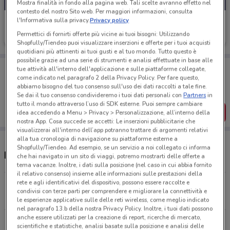
Mostra finalità in fondo alla pagina web. Tali scelte avranno effetto nel
contesto del nostro Sito web. Per maggiori informazioni, consulta
l'Informativa sulla privacy.
Privacy policy
Fazzini
Permettici di fornirti offerte più vicine ai tuoi bisogni: Utilizzando
Scade il 31/12
5.1 km
Shopfully/Tiendeo puoi visualizzare inserzioni e offerte per i tuoi acquisti
quotidiani più attinenti ai tuoi gusti e al tuo mondo. Tutto questo è
possibile grazie ad una serie di strumenti e analisi effettuate in base alle
Porta DoveConviene sempre con te!
tue attività all'interno dell'applicazione e sulle piattaforme collegate,
Puoi trovare le migliori offerte dei negozi vicino a te,
come indicato nel paragrafo 2 della Privacy Policy. Per fare questo,
salvarle e creare la tua lista del risparmio, comodamente
abbiamo bisogno del tuo consenso sull'uso dei dati raccolti a tale fine.
dal tuo cellulare.
Se dai il tuo consenso condivideremo i tuoi dati personali con
Partners
in
tutto il mondo attraverso l’uso di SDK esterne. Puoi sempre cambiare
SCARICA L’APP
idea accedendo a Menu > Privacy > Personalizzazione, all’interno della
nostra App. Cosa succede se accetti: Le inserzioni pubblicitarie che
visualizzerai all'interno dell’app potranno trattare di argomenti relativi
alla tua cronologia di navigazione su piattaforme esterne a
Shopfully/Tiendeo. Ad esempio, se un servizio a noi collegato ci informa
Negozi Fazzini a Nichelino
che hai navigato in un sito di viaggi, potremo mostrarti delle offerte a
tema vacanze. Inoltre, i dati sulla posizione (nel caso in cui abbia fornito
il relativo consenso) insieme alle informazioni sulle prestazioni della
rete e agli identificativi del dispositivo, possono essere raccolte e
C.So Agnelli, 38 Torino
condivisi con terze parti per comprendere e migliorare la connettività e
5.1 km
le esperienze applicative sulle delle reti wireless, come meglio indicato
nel paragrafo 13.b della nostra Privacy Policy. Inoltre, i tuoi dati possono
anche essere utilizzati per la creazione di report, ricerche di mercato,
Corso Alcide de Gasperi 46/H Torino
scientifiche e statistiche, analisi basate sulla posizione e analisi delle