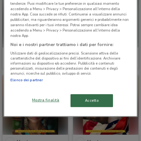
tendenze. Puoi modificare le tue preferenze in qualsiasi momento
accedendo a Menu > Privacy > Personalizzazione all'interno della
nostra App. Cosa succede se rifiuti: Continuerai a visualizzare annunci
pubblicitari, ma riguarderanno argomenti generici e probabilmente non
saranno rilevanti per i tuoi interessi. Potrai sempre cambiare idea
accedendo a Menu > Privacy > Personalizzazione all'interno della
nostra App.
Noi e i nostri partner trattiamo i dati per fornire:
Utilizzare dati di geolocalizzazione precisi. Scansione attiva delle
Veratour
Veratour
caratteristiche del dispositivo ai fini dell’identificazione. Archiviare
informazioni su dispositivo e/o accedervi. Pubblicità e contenuti
Scade il 31/12
1.8 km
Scade il 31/12
1.8 km
personalizzati, misurazione delle prestazioni dei contenuti e degli
annunci, ricerche sul pubblico, sviluppo di servizi.
Elenco dei partner
Mostra finalità
Accetto