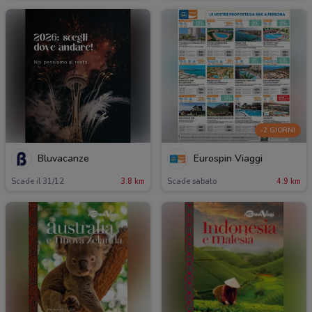
-2 GIORNI
Bluvacanze
Eurospin Viaggi
Scade il 31/12
3.8 km
Scade sabato
4.9 km