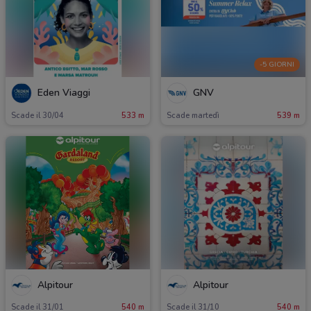
-5 GIORNI
Eden Viaggi
GNV
Scade il 30/04
533 m
Scade martedì
539 m
Alpitour
Alpitour
Scade il 31/01
540 m
Scade il 31/10
540 m