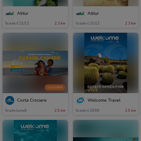
Atitur
Atitur
Scade il 21/12
2.3 km
Scade il 31/12
2.3 km
-4 GIORNI
Costa Crociere
Welcome Travel
Scade lunedì
2.5 km
Scade il 30/09
2.5 km