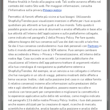
Mostra finalità in fondo alla pagina web. Tali scelte avranno effetto nel
contesto del nostro Sito web. Per maggiori informazioni, consulta
l'Informativa sulla privacy.
Privacy policy
Alpitour
Alpitour
Permettici di fornirti offerte più vicine ai tuoi bisogni: Utilizzando
Shopfully/Tiendeo puoi visualizzare inserzioni e offerte per i tuoi acquisti
Scade il 31/10
540 m
Scade il 31/10
540 m
quotidiani più attinenti ai tuoi gusti e al tuo mondo. Tutto questo è
possibile grazie ad una serie di strumenti e analisi effettuate in base alle
tue attività all'interno dell'applicazione e sulle piattaforme collegate,
come indicato nel paragrafo 2 della Privacy Policy. Per fare questo,
abbiamo bisogno del tuo consenso sull'uso dei dati raccolti a tale fine.
Se dai il tuo consenso condivideremo i tuoi dati personali con
Partners
in
tutto il mondo attraverso l’uso di SDK esterne. Puoi sempre cambiare
idea accedendo a Menu > Privacy > Personalizzazione, all’interno della
nostra App. Cosa succede se accetti: Le inserzioni pubblicitarie che
visualizzerai all'interno dell’app potranno trattare di argomenti relativi
alla tua cronologia di navigazione su piattaforme esterne a
Shopfully/Tiendeo. Ad esempio, se un servizio a noi collegato ci informa
che hai navigato in un sito di viaggi, potremo mostrarti delle offerte a
tema vacanze. Inoltre, i dati sulla posizione (nel caso in cui abbia fornito
il relativo consenso) insieme alle informazioni sulle prestazioni della
Alpitour
Alpitour
rete e agli identificativi del dispositivo, possono essere raccolte e
condivisi con terze parti per comprendere e migliorare la connettività e
Scade il 31/12
540 m
Scade il 31/12
540 m
le esperienze applicative sulle delle reti wireless, come meglio indicato
nel paragrafo 13.b della nostra Privacy Policy. Inoltre, i tuoi dati possono
anche essere utilizzati per la creazione di report, ricerche di mercato,
scientifiche e statistiche, analisi basate sulla posizione e analisi delle