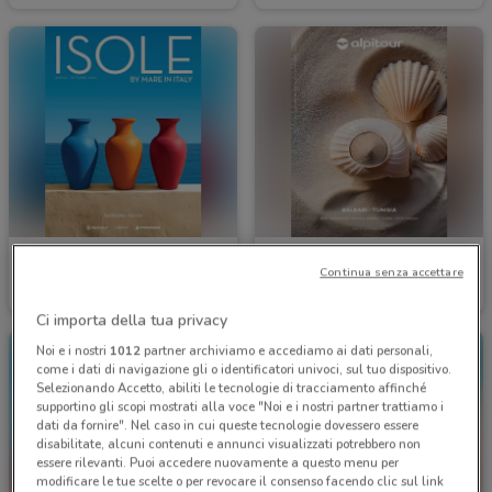
Alpitour
Alpitour
Continua senza accettare
Scade il 31/10
540 m
Scade il 31/10
540 m
Ci importa della tua privacy
Noi e i nostri
1012
partner archiviamo e accediamo ai dati personali,
come i dati di navigazione gli o identificatori univoci, sul tuo dispositivo.
Selezionando Accetto, abiliti le tecnologie di tracciamento affinché
supportino gli scopi mostrati alla voce "Noi e i nostri partner trattiamo i
dati da fornire". Nel caso in cui queste tecnologie dovessero essere
disabilitate, alcuni contenuti e annunci visualizzati potrebbero non
essere rilevanti. Puoi accedere nuovamente a questo menu per
modificare le tue scelte o per revocare il consenso facendo clic sul link