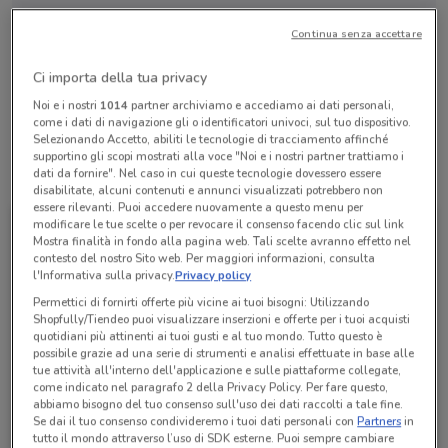
Continua senza accettare
Lunedì
n.d.
Martedì
Mercoledì
Giovedì
Venerdì
Sabato
Domenica
n.d.
n.d.
n.d.
n.d.
n.d.
n.d.
Ci importa della tua privacy
Lazio
Noi e i nostri
1014
partner archiviamo e accediamo ai dati personali,
come i dati di navigazione gli o identificatori univoci, sul tuo dispositivo.
Selezionando Accetto, abiliti le tecnologie di tracciamento affinché
supportino gli scopi mostrati alla voce "Noi e i nostri partner trattiamo i
Tutte le promozioni di questo negozio
dati da fornire". Nel caso in cui queste tecnologie dovessero essere
disabilitate, alcuni contenuti e annunci visualizzati potrebbero non
essere rilevanti. Puoi accedere nuovamente a questo menu per
modificare le tue scelte o per revocare il consenso facendo clic sul link
Mostra finalità in fondo alla pagina web. Tali scelte avranno effetto nel
contesto del nostro Sito web. Per maggiori informazioni, consulta
l'Informativa sulla privacy.
Privacy policy
Permettici di fornirti offerte più vicine ai tuoi bisogni: Utilizzando
Shopfully/Tiendeo puoi visualizzare inserzioni e offerte per i tuoi acquisti
quotidiani più attinenti ai tuoi gusti e al tuo mondo. Tutto questo è
possibile grazie ad una serie di strumenti e analisi effettuate in base alle
tue attività all'interno dell'applicazione e sulle piattaforme collegate,
come indicato nel paragrafo 2 della Privacy Policy. Per fare questo,
abbiamo bisogno del tuo consenso sull'uso dei dati raccolti a tale fine.
WindTre
Se dai il tuo consenso condivideremo i tuoi dati personali con
Partners
in
tutto il mondo attraverso l’uso di SDK esterne. Puoi sempre cambiare
Scade il 25/09
528 m