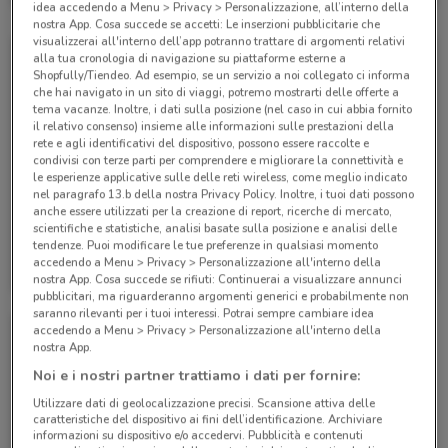
idea accedendo a Menu > Privacy > Personalizzazione, all’interno della
nostra App. Cosa succede se accetti: Le inserzioni pubblicitarie che
visualizzerai all'interno dell’app potranno trattare di argomenti relativi
alla tua cronologia di navigazione su piattaforme esterne a
Shopfully/Tiendeo. Ad esempio, se un servizio a noi collegato ci informa
che hai navigato in un sito di viaggi, potremo mostrarti delle offerte a
tema vacanze. Inoltre, i dati sulla posizione (nel caso in cui abbia fornito
il relativo consenso) insieme alle informazioni sulle prestazioni della
rete e agli identificativi del dispositivo, possono essere raccolte e
condivisi con terze parti per comprendere e migliorare la connettività e
le esperienze applicative sulle delle reti wireless, come meglio indicato
nel paragrafo 13.b della nostra Privacy Policy. Inoltre, i tuoi dati possono
anche essere utilizzati per la creazione di report, ricerche di mercato,
scientifiche e statistiche, analisi basate sulla posizione e analisi delle
tendenze. Puoi modificare le tue preferenze in qualsiasi momento
WindTre
WindTre
accedendo a Menu > Privacy > Personalizzazione all'interno della
nostra App. Cosa succede se rifiuti: Continuerai a visualizzare annunci
Scade il 20/09
528 m
Scade il 24/08
528 m
pubblicitari, ma riguarderanno argomenti generici e probabilmente non
saranno rilevanti per i tuoi interessi. Potrai sempre cambiare idea
accedendo a Menu > Privacy > Personalizzazione all'interno della
nostra App.
Noi e i nostri partner trattiamo i dati per fornire:
Utilizzare dati di geolocalizzazione precisi. Scansione attiva delle
caratteristiche del dispositivo ai fini dell’identificazione. Archiviare
informazioni su dispositivo e/o accedervi. Pubblicità e contenuti