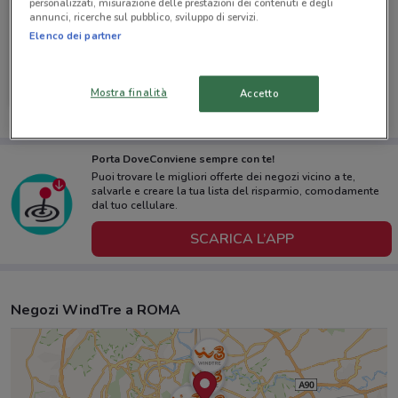
personalizzati, misurazione delle prestazioni dei contenuti e degli
annunci, ricerche sul pubblico, sviluppo di servizi.
Elenco dei partner
WindTre
Mostra finalità
Accetto
Scade il 24/08
528 m
Porta DoveConviene sempre con te!
Puoi trovare le migliori offerte dei negozi vicino a te,
salvarle e creare la tua lista del risparmio, comodamente
dal tuo cellulare.
SCARICA L’APP
Negozi WindTre a ROMA