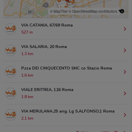
© MapTiler
© OpenStreetMap contributors
VIA CATANIA, 67/69 Roma
527 m
VIA SALARIA, 20 Roma
1.3 km
P.zza DEI CINQUECENTO SNC co Stazio Roma
1.6 km
VIALE ERITREA, 126 Roma
1.8 km
VIA MERULANA,25 ang. Lg S.ALFONSO,1 Roma
2.1 km