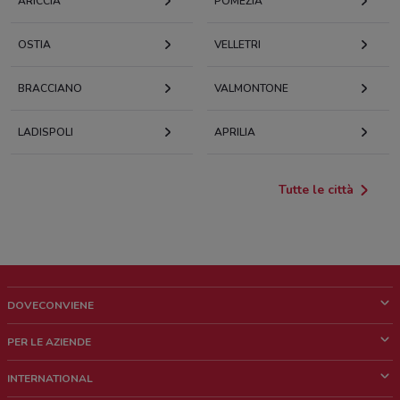
ARICCIA
POMEZIA
OSTIA
VELLETRI
BRACCIANO
VALMONTONE
LADISPOLI
APRILIA
Tutte le città
DOVECONVIENE
Cos'è DoveConviene
PER LE AZIENDE
Chi siamo
Cosa facciamo
INTERNATIONAL
News e media
Richieste commerciali e marketing