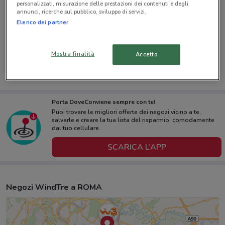
personalizzati, misurazione delle prestazioni dei contenuti e degli
annunci, ricerche sul pubblico, sviluppo di servizi.
Elenco dei partner
-1 GIORNO
WindTre
Mostra finalità
Accetto
Scade domani
528 m
Porta DoveConviene sempre con te!
Puoi trovare le migliori offerte dei negozi vicino a te,
salvarle e creare la tua lista del risparmio, comodamente
dal tuo cellulare.
SCARICA L’APP
Negozi WindTre a ROMA