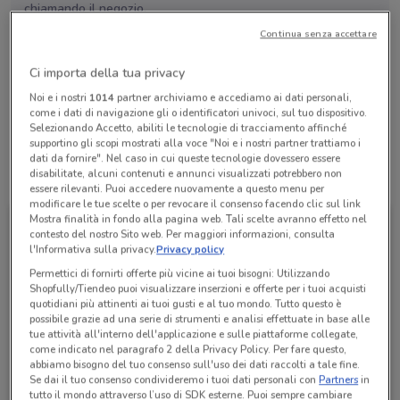
chiamando il negozio.
Continua senza accettare
Lunedì
Martedì
Mercoledì
Giovedì
Venerdì
Sabato
n.d.
n.d.
n.d.
n.d.
n.d.
n.d.
Ci importa della tua privacy
Domenica
n.d.
Noi e i nostri
1014
partner archiviamo e accediamo ai dati personali,
Lazio
come i dati di navigazione gli o identificatori univoci, sul tuo dispositivo.
Selezionando Accetto, abiliti le tecnologie di tracciamento affinché
supportino gli scopi mostrati alla voce "Noi e i nostri partner trattiamo i
dati da fornire". Nel caso in cui queste tecnologie dovessero essere
disabilitate, alcuni contenuti e annunci visualizzati potrebbero non
Tutte le promozioni di questo negozio
essere rilevanti. Puoi accedere nuovamente a questo menu per
modificare le tue scelte o per revocare il consenso facendo clic sul link
Mostra finalità in fondo alla pagina web. Tali scelte avranno effetto nel
contesto del nostro Sito web. Per maggiori informazioni, consulta
l'Informativa sulla privacy.
Privacy policy
Permettici di fornirti offerte più vicine ai tuoi bisogni: Utilizzando
Shopfully/Tiendeo puoi visualizzare inserzioni e offerte per i tuoi acquisti
quotidiani più attinenti ai tuoi gusti e al tuo mondo. Tutto questo è
possibile grazie ad una serie di strumenti e analisi effettuate in base alle
tue attività all'interno dell'applicazione e sulle piattaforme collegate,
come indicato nel paragrafo 2 della Privacy Policy. Per fare questo,
abbiamo bisogno del tuo consenso sull'uso dei dati raccolti a tale fine.
Se dai il tuo consenso condivideremo i tuoi dati personali con
Partners
in
WindTre
tutto il mondo attraverso l’uso di SDK esterne. Puoi sempre cambiare