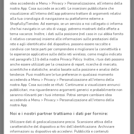
idea accedendo a Menu > Privacy > Personalizzazione, all’interno della
Scade il 25/09
528 m
nostra App. Cosa succede se accetti: Le inserzioni pubblicitarie che
visualizzerai all'interno dell’app potranno trattare di argomenti relativi
alla tua cronologia di navigazione su piattaforme esterne a
Shopfully/Tiendeo. Ad esempio, se un servizio a noi collegato ci informa
che hai navigato in un sito di viaggi, potremo mostrarti delle offerte a
tema vacanze. Inoltre, i dati sulla posizione (nel caso in cui abbia fornito
il relativo consenso) insieme alle informazioni sulle prestazioni della
rete e agli identificativi del dispositivo, possono essere raccolte e
condivisi con terze parti per comprendere e migliorare la connettività e
le esperienze applicative sulle delle reti wireless, come meglio indicato
nel paragrafo 13.b della nostra Privacy Policy. Inoltre, i tuoi dati possono
anche essere utilizzati per la creazione di report, ricerche di mercato,
-1 GIORNO
scientifiche e statistiche, analisi basate sulla posizione e analisi delle
tendenze. Puoi modificare le tue preferenze in qualsiasi momento
accedendo a Menu > Privacy > Personalizzazione all'interno della
WindTre
WindTre
nostra App. Cosa succede se rifiuti: Continuerai a visualizzare annunci
pubblicitari, ma riguarderanno argomenti generici e probabilmente non
Scade il 20/09
528 m
Scade domani
528 m
saranno rilevanti per i tuoi interessi. Potrai sempre cambiare idea
accedendo a Menu > Privacy > Personalizzazione all'interno della
nostra App.
Noi e i nostri partner trattiamo i dati per fornire:
Utilizzare dati di geolocalizzazione precisi. Scansione attiva delle
caratteristiche del dispositivo ai fini dell’identificazione. Archiviare
informazioni su dispositivo e/o accedervi. Pubblicità e contenuti