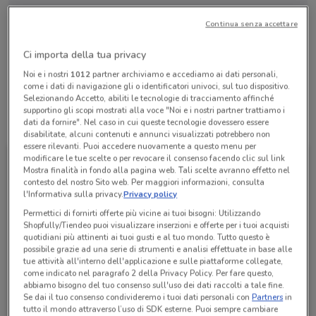
Continua senza accettare
Lunedì
Martedì
Mercoledì
n.d.
n.d.
n.d.
Giovedì
n.d.
Venerdì
Sabato
Domenica
n.d.
n.d.
n.d.
Ci importa della tua privacy
Lazio
Noi e i nostri
1012
partner archiviamo e accediamo ai dati personali,
come i dati di navigazione gli o identificatori univoci, sul tuo dispositivo.
Selezionando Accetto, abiliti le tecnologie di tracciamento affinché
supportino gli scopi mostrati alla voce "Noi e i nostri partner trattiamo i
Tutte le promozioni di questo negozio
dati da fornire". Nel caso in cui queste tecnologie dovessero essere
disabilitate, alcuni contenuti e annunci visualizzati potrebbero non
essere rilevanti. Puoi accedere nuovamente a questo menu per
modificare le tue scelte o per revocare il consenso facendo clic sul link
Mostra finalità in fondo alla pagina web. Tali scelte avranno effetto nel
contesto del nostro Sito web. Per maggiori informazioni, consulta
l'Informativa sulla privacy.
Privacy policy
Permettici di fornirti offerte più vicine ai tuoi bisogni: Utilizzando
Shopfully/Tiendeo puoi visualizzare inserzioni e offerte per i tuoi acquisti
quotidiani più attinenti ai tuoi gusti e al tuo mondo. Tutto questo è
possibile grazie ad una serie di strumenti e analisi effettuate in base alle
tue attività all'interno dell'applicazione e sulle piattaforme collegate,
come indicato nel paragrafo 2 della Privacy Policy. Per fare questo,
abbiamo bisogno del tuo consenso sull'uso dei dati raccolti a tale fine.
WindTre
Se dai il tuo consenso condivideremo i tuoi dati personali con
Partners
in
tutto il mondo attraverso l’uso di SDK esterne. Puoi sempre cambiare
Scade il 25/09
528 m