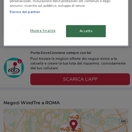
personalizzati, misurazione delle prestazioni dei contenuti e degli
annunci, ricerche sul pubblico, sviluppo di servizi.
-4 GIORNI
Elenco dei partner
WindTre
Mostra finalità
Accetto
Scade lunedì
528 m
Porta DoveConviene sempre con te!
Puoi trovare le migliori offerte dei negozi vicino a te,
salvarle e creare la tua lista del risparmio, comodamente
dal tuo cellulare.
SCARICA L’APP
Negozi WindTre a ROMA