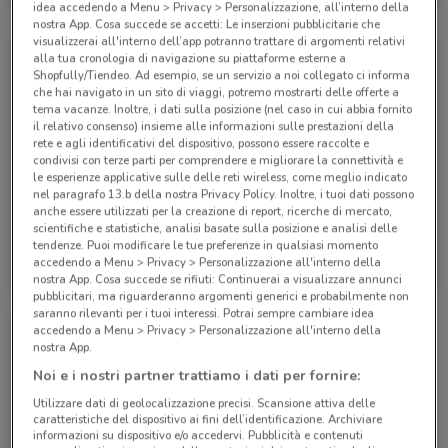
idea accedendo a Menu > Privacy > Personalizzazione, all’interno della
nostra App. Cosa succede se accetti: Le inserzioni pubblicitarie che
visualizzerai all'interno dell’app potranno trattare di argomenti relativi
alla tua cronologia di navigazione su piattaforme esterne a
Shopfully/Tiendeo. Ad esempio, se un servizio a noi collegato ci informa
che hai navigato in un sito di viaggi, potremo mostrarti delle offerte a
tema vacanze. Inoltre, i dati sulla posizione (nel caso in cui abbia fornito
il relativo consenso) insieme alle informazioni sulle prestazioni della
rete e agli identificativi del dispositivo, possono essere raccolte e
condivisi con terze parti per comprendere e migliorare la connettività e
le esperienze applicative sulle delle reti wireless, come meglio indicato
nel paragrafo 13.b della nostra Privacy Policy. Inoltre, i tuoi dati possono
-4 GIORNI
anche essere utilizzati per la creazione di report, ricerche di mercato,
scientifiche e statistiche, analisi basate sulla posizione e analisi delle
tendenze. Puoi modificare le tue preferenze in qualsiasi momento
WindTre
WindTre
accedendo a Menu > Privacy > Personalizzazione all'interno della
nostra App. Cosa succede se rifiuti: Continuerai a visualizzare annunci
Scade il 20/09
528 m
Scade lunedì
528 m
pubblicitari, ma riguarderanno argomenti generici e probabilmente non
saranno rilevanti per i tuoi interessi. Potrai sempre cambiare idea
accedendo a Menu > Privacy > Personalizzazione all'interno della
nostra App.
Noi e i nostri partner trattiamo i dati per fornire:
Utilizzare dati di geolocalizzazione precisi. Scansione attiva delle
caratteristiche del dispositivo ai fini dell’identificazione. Archiviare
informazioni su dispositivo e/o accedervi. Pubblicità e contenuti