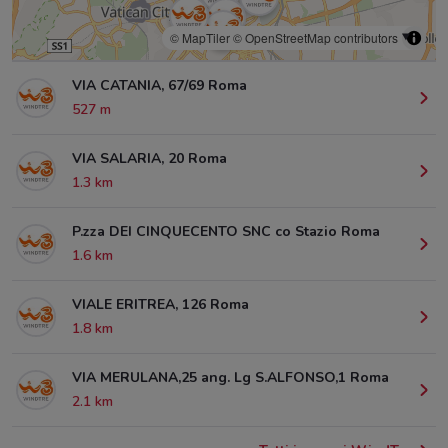
© MapTiler
© OpenStreetMap contributors
VIA CATANIA, 67/69 Roma
527 m
VIA SALARIA, 20 Roma
1.3 km
P.zza DEI CINQUECENTO SNC co Stazio Roma
1.6 km
VIALE ERITREA, 126 Roma
1.8 km
VIA MERULANA,25 ang. Lg S.ALFONSO,1 Roma
2.1 km