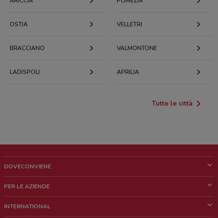
ARICCIA
POMEZIA
OSTIA
VELLETRI
BRACCIANO
VALMONTONE
LADISPOLI
APRILIA
Tutte le città
DOVECONVIENE
Cos'è DoveConviene
PER LE AZIENDE
Chi siamo
Cosa facciamo
INTERNATIONAL
News e media
Richieste commerciali e marketing