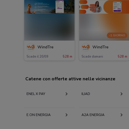
-1 GIORNO
WindTre
WindTre
Scade il 20/09
528 m
Scade domani
528 m
Catene con offerte attive nelle vicinanze
ENEL X PAY
ILIAD
E.ON ENERGIA
A2A ENERGIA