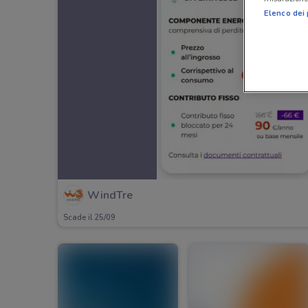
Elenco dei 
WindTre
Scade il 25/09