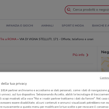
INFANZIA E GIOCHI
ANIMALI
SPORT E MODA
BANCHE E 
dTre a ROMA
VIA DI VIGNA STELLUTI, 171 - Offerte, telefono e orari
Neg
Più info
Contin
 della tua privacy
i
1014
partner archiviamo e accediamo ai dati personali, come i dati di navigazione g
ri univoci, sul tuo dispositivo. Selezionando Accetto, abiliti le tecnologie di tracciame
li scopi mostrati alla voce "Noi e i nostri partner trattiamo i dati da fornire". Nel caso 
ovessero essere disabilitate, alcuni contenuti e annunci visualizzati potrebbero non ess
provvedimenti regionali o nazionali. Verifica l’accuratezza
re nuovamente a questo menu per modificare le tue scelte o per revocare il consenso