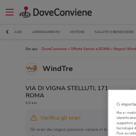
BRICOLAGE
ARREDAMENTO
MOTORI
SALUTE E BENESSERE
Sei qui:
DoveConviene
Offerte Servizi a ROMA
Negozi Win
WindTre
VIA DI VIGNA STELLUTI, 171,
ROMA
5.5 km
Ci importa
Noi e i nostr
Verifica gli orari
identificato
supportino g
tecnologie d
Gli orari dei negozi possono variare in base agli ultimi 
Puoi accede