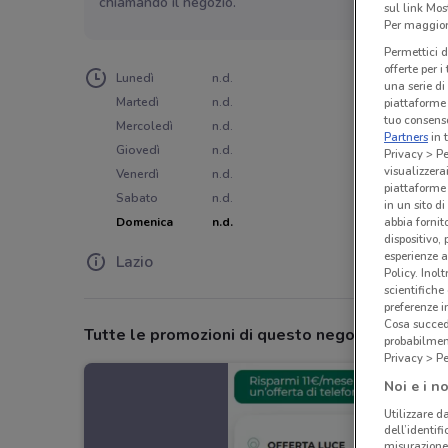
chiamando il negozio.
sul link Mos
Per maggiori
Permettici d
offerte per 
Lunedì
n.d.
una serie di
Martedì
n.d.
piattaforme 
tuo consenso
Mercoledì
n.d.
Partners
in 
Giovedì
n.d.
Privacy > Pe
visualizzera
Venerdì
n.d.
piattaforme 
Sabato
n.d.
in un sito d
abbia fornit
Domenica
n.d.
dispositivo,
esperienze a
Lazio
Policy. Inolt
scientifiche
preferenze 
Cosa succede
Tutte le promozioni di questo negozio
probabilmen
Privacy > Pe
Noi e i no
Utilizzare da
dell’identif
misurazione 