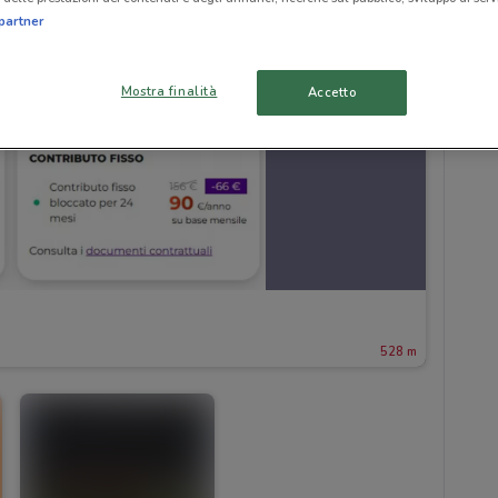
partner
Mostra finalità
Accetto
528 m