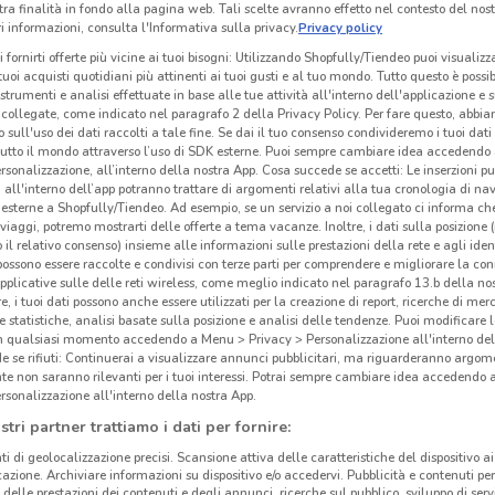
tra finalità in fondo alla pagina web. Tali scelte avranno effetto nel contesto del nost
 informazioni, consulta l'Informativa sulla privacy.
Privacy policy
i fornirti offerte più vicine ai tuoi bisogni: Utilizzando Shopfully/Tiendeo puoi visualizz
i tuoi acquisti quotidiani più attinenti ai tuoi gusti e al tuo mondo. Tutto questo è possi
 strumenti e analisi effettuate in base alle tue attività all'interno dell'applicazione e 
collegate, come indicato nel paragrafo 2 della Privacy Policy. Per fare questo, abbi
 sull'uso dei dati raccolti a tale fine. Se dai il tuo consenso condivideremo i tuoi dati
tutto il mondo attraverso l’uso di SDK esterne. Puoi sempre cambiare idea accedend
rsonalizzazione, all’interno della nostra App. Cosa succede se accetti: Le inserzioni pu
i all'interno dell’app potranno trattare di argomenti relativi alla tua cronologia di na
esterne a Shopfully/Tiendeo. Ad esempio, se un servizio a noi collegato ci informa ch
i viaggi, potremo mostrarti delle offerte a tema vacanze. Inoltre, i dati sulla posizione 
o il relativo consenso) insieme alle informazioni sulle prestazioni della rete e agli ident
 possono essere raccolte e condivisi con terze parti per comprendere e migliorare la conn
pplicative sulle delle reti wireless, come meglio indicato nel paragrafo 13.b della no
re, i tuoi dati possono anche essere utilizzati per la creazione di report, ricerche di mer
 e statistiche, analisi basate sulla posizione e analisi delle tendenze. Puoi modificare l
in qualsiasi momento accedendo a Menu > Privacy > Personalizzazione all'interno del
 se rifiuti: Continuerai a visualizzare annunci pubblicitari, ma riguarderanno argome
te non saranno rilevanti per i tuoi interessi. Potrai sempre cambiare idea accedendo
rsonalizzazione all'interno della nostra App.
stri partner trattiamo i dati per fornire:
ti di geolocalizzazione precisi. Scansione attiva delle caratteristiche del dispositivo ai 
icazione. Archiviare informazioni su dispositivo e/o accedervi. Pubblicità e contenuti per
delle prestazioni dei contenuti e degli annunci, ricerche sul pubblico, sviluppo di servi