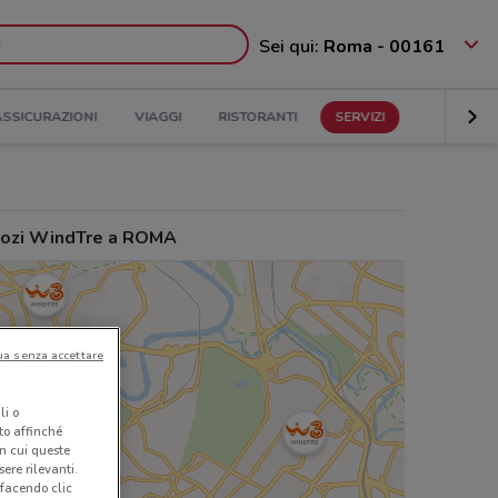
Sei qui:
Roma - 00161
ASSICURAZIONI
VIAGGI
RISTORANTI
SERVIZI
ozi WindTre a ROMA
ua senza accettare
li o
nto affinché
in cui queste
ere rilevanti.
 facendo clic