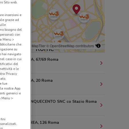
ro Sito web.
are inserzioni e
bile grazie ad
sulle
amo bisogno del
 personali con
o a Menu >
bblicitarie che
© MapTiler
© OpenStreetMap contributors
vigazione su
e hai navigato
(nel caso in cui
VIA CATANIA, 67/69 Roma
ificativi del
527 m
ettività e le
stra Privacy
cato,
VIA SALARIA, 20 Roma
e tue
1.3 km
la nostra App.
nti generici e
 a Menu >
P.zza DEI CINQUECENTO SNC co Stazio Roma
1.6 km
fini
VIALE ERITREA, 126 Roma
sonalizzati,
zi.