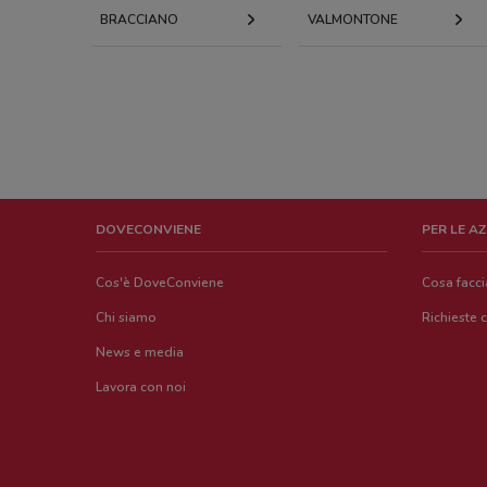
BRACCIANO
VALMONTONE
DOVECONVIENE
PER LE A
Cos'è DoveConviene
Cosa facc
Chi siamo
Richieste 
News e media
Lavora con noi