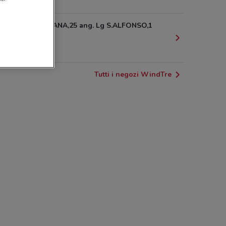
1.8 km
VIA MERULANA,25 ang. Lg S.ALFONSO,1
Roma
2.1 km
Tutti i negozi WindTre