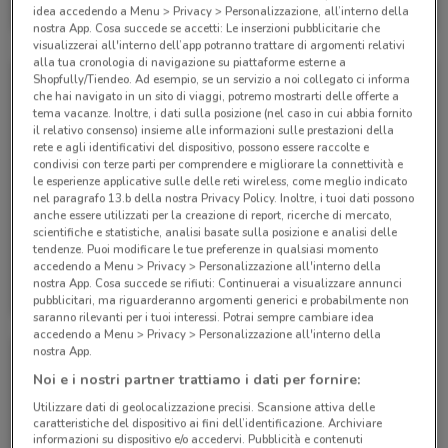
idea accedendo a Menu > Privacy > Personalizzazione, all’interno della
Scade il 25/09
528 m
nostra App. Cosa succede se accetti: Le inserzioni pubblicitarie che
visualizzerai all'interno dell’app potranno trattare di argomenti relativi
alla tua cronologia di navigazione su piattaforme esterne a
Shopfully/Tiendeo. Ad esempio, se un servizio a noi collegato ci informa
che hai navigato in un sito di viaggi, potremo mostrarti delle offerte a
tema vacanze. Inoltre, i dati sulla posizione (nel caso in cui abbia fornito
il relativo consenso) insieme alle informazioni sulle prestazioni della
rete e agli identificativi del dispositivo, possono essere raccolte e
condivisi con terze parti per comprendere e migliorare la connettività e
le esperienze applicative sulle delle reti wireless, come meglio indicato
nel paragrafo 13.b della nostra Privacy Policy. Inoltre, i tuoi dati possono
anche essere utilizzati per la creazione di report, ricerche di mercato,
-3 GIORNI
scientifiche e statistiche, analisi basate sulla posizione e analisi delle
tendenze. Puoi modificare le tue preferenze in qualsiasi momento
accedendo a Menu > Privacy > Personalizzazione all'interno della
WindTre
WindTre
nostra App. Cosa succede se rifiuti: Continuerai a visualizzare annunci
pubblicitari, ma riguarderanno argomenti generici e probabilmente non
Scade il 20/09
528 m
Scade lunedì
528 m
saranno rilevanti per i tuoi interessi. Potrai sempre cambiare idea
accedendo a Menu > Privacy > Personalizzazione all'interno della
nostra App.
Noi e i nostri partner trattiamo i dati per fornire:
Utilizzare dati di geolocalizzazione precisi. Scansione attiva delle
caratteristiche del dispositivo ai fini dell’identificazione. Archiviare
informazioni su dispositivo e/o accedervi. Pubblicità e contenuti