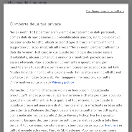
chiamando il negozio.
Continua senza accettare
Lunedì
Martedì
Mercoledì
Giovedì
n.d.
n.d.
n.d.
n.d.
Ci importa della tua privacy
Venerdì
n.d.
Sabato
Domenica
n.d.
n.d.
Noi e i nostri
1012
partner archiviamo e accediamo ai dati personali,
Lazio
come i dati di navigazione gli o identificatori univoci, sul tuo dispositivo.
Selezionando Accetto, abiliti le tecnologie di tracciamento affinché
supportino gli scopi mostrati alla voce "Noi e i nostri partner trattiamo i
dati da fornire". Nel caso in cui queste tecnologie dovessero essere
disabilitate, alcuni contenuti e annunci visualizzati potrebbero non
Tutte le promozioni di questo negozio
essere rilevanti. Puoi accedere nuovamente a questo menu per
modificare le tue scelte o per revocare il consenso facendo clic sul link
Mostra finalità in fondo alla pagina web. Tali scelte avranno effetto nel
contesto del nostro Sito web. Per maggiori informazioni, consulta
l'Informativa sulla privacy.
Privacy policy
Permettici di fornirti offerte più vicine ai tuoi bisogni: Utilizzando
Shopfully/Tiendeo puoi visualizzare inserzioni e offerte per i tuoi acquisti
quotidiani più attinenti ai tuoi gusti e al tuo mondo. Tutto questo è
possibile grazie ad una serie di strumenti e analisi effettuate in base alle
tue attività all'interno dell'applicazione e sulle piattaforme collegate,
come indicato nel paragrafo 2 della Privacy Policy. Per fare questo,
abbiamo bisogno del tuo consenso sull'uso dei dati raccolti a tale fine.
Se dai il tuo consenso condivideremo i tuoi dati personali con
Partners
in
WindTre
tutto il mondo attraverso l’uso di SDK esterne. Puoi sempre cambiare