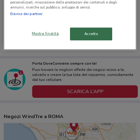
personalizzati, misurazione delle prestazioni dei contenuti e degli
annunci, ricerche sul pubblico, sviluppo di servizi.
Elenco dei partner
-3 GIORNI
WindTre
Mostra finalità
Accetto
Scade lunedì
528 m
Porta DoveConviene sempre con te!
Puoi trovare le migliori offerte dei negozi vicino a te,
salvarle e creare la tua lista del risparmio, comodamente
dal tuo cellulare.
SCARICA L’APP
Negozi WindTre a ROMA