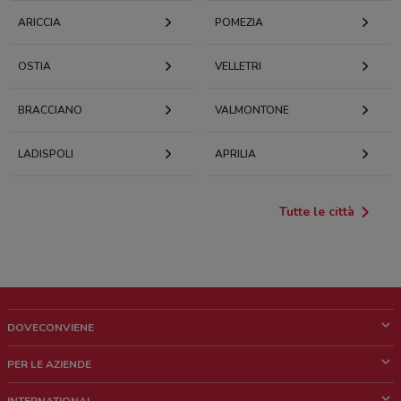
ARICCIA
POMEZIA
OSTIA
VELLETRI
BRACCIANO
VALMONTONE
LADISPOLI
APRILIA
Tutte le città
DOVECONVIENE
Cos'è DoveConviene
PER LE AZIENDE
Chi siamo
Cosa facciamo
INTERNATIONAL