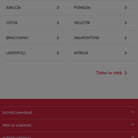
ARICCIA
POMEZIA
OSTIA
VELLETRI
BRACCIANO
VALMONTONE
LADISPOLI
APRILIA
Tutte le città
DOVECONVIENE
Cos'è DoveConviene
PER LE AZIENDE
Chi siamo
Cosa facciamo
INTERNATIONAL