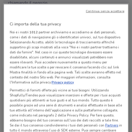
chiamando il negozio.
Continua senza accettare
Lunedì
Martedì
Mercoledì
Giovedì
n.d.
n.d.
n.d.
n.d.
Ci importa della tua privacy
Venerdì
n.d.
Sabato
Domenica
n.d.
n.d.
Noi e i nostri
1012
partner archiviamo e accediamo ai dati personali,
Lazio
come i dati di navigazione gli o identificatori univoci, sul tuo dispositivo.
Selezionando Accetto, abiliti le tecnologie di tracciamento affinché
supportino gli scopi mostrati alla voce "Noi e i nostri partner trattiamo i
dati da fornire". Nel caso in cui queste tecnologie dovessero essere
disabilitate, alcuni contenuti e annunci visualizzati potrebbero non
Tutte le promozioni di questo negozio
essere rilevanti. Puoi accedere nuovamente a questo menu per
modificare le tue scelte o per revocare il consenso facendo clic sul link
Mostra finalità in fondo alla pagina web. Tali scelte avranno effetto nel
contesto del nostro Sito web. Per maggiori informazioni, consulta
l'Informativa sulla privacy.
Privacy policy
Permettici di fornirti offerte più vicine ai tuoi bisogni: Utilizzando
Shopfully/Tiendeo puoi visualizzare inserzioni e offerte per i tuoi acquisti
quotidiani più attinenti ai tuoi gusti e al tuo mondo. Tutto questo è
possibile grazie ad una serie di strumenti e analisi effettuate in base alle
tue attività all'interno dell'applicazione e sulle piattaforme collegate,
come indicato nel paragrafo 2 della Privacy Policy. Per fare questo,
abbiamo bisogno del tuo consenso sull'uso dei dati raccolti a tale fine.
Se dai il tuo consenso condivideremo i tuoi dati personali con
Partners
in
WindTre
tutto il mondo attraverso l’uso di SDK esterne. Puoi sempre cambiare