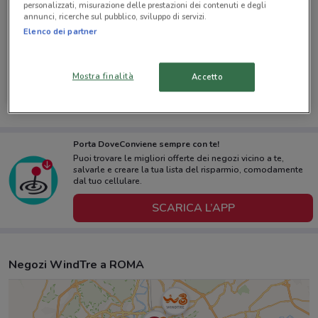
personalizzati, misurazione delle prestazioni dei contenuti e degli
annunci, ricerche sul pubblico, sviluppo di servizi.
Elenco dei partner
-3 GIORNI
WindTre
Mostra finalità
Accetto
Scade lunedì
528 m
Porta DoveConviene sempre con te!
Puoi trovare le migliori offerte dei negozi vicino a te,
salvarle e creare la tua lista del risparmio, comodamente
dal tuo cellulare.
SCARICA L’APP
Negozi WindTre a ROMA