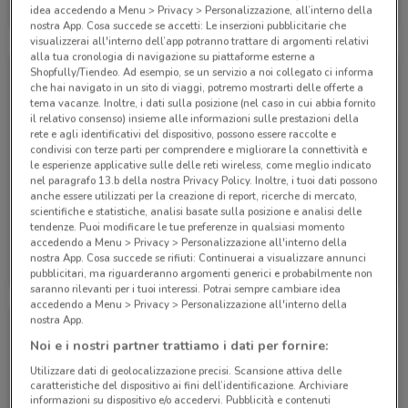
idea accedendo a Menu > Privacy > Personalizzazione, all’interno della
Scade il 25/09
528 m
nostra App. Cosa succede se accetti: Le inserzioni pubblicitarie che
visualizzerai all'interno dell’app potranno trattare di argomenti relativi
alla tua cronologia di navigazione su piattaforme esterne a
Shopfully/Tiendeo. Ad esempio, se un servizio a noi collegato ci informa
che hai navigato in un sito di viaggi, potremo mostrarti delle offerte a
tema vacanze. Inoltre, i dati sulla posizione (nel caso in cui abbia fornito
il relativo consenso) insieme alle informazioni sulle prestazioni della
rete e agli identificativi del dispositivo, possono essere raccolte e
condivisi con terze parti per comprendere e migliorare la connettività e
le esperienze applicative sulle delle reti wireless, come meglio indicato
nel paragrafo 13.b della nostra Privacy Policy. Inoltre, i tuoi dati possono
anche essere utilizzati per la creazione di report, ricerche di mercato,
-3 GIORNI
scientifiche e statistiche, analisi basate sulla posizione e analisi delle
tendenze. Puoi modificare le tue preferenze in qualsiasi momento
accedendo a Menu > Privacy > Personalizzazione all'interno della
WindTre
WindTre
nostra App. Cosa succede se rifiuti: Continuerai a visualizzare annunci
pubblicitari, ma riguarderanno argomenti generici e probabilmente non
Scade il 20/09
528 m
Scade lunedì
528 m
saranno rilevanti per i tuoi interessi. Potrai sempre cambiare idea
accedendo a Menu > Privacy > Personalizzazione all'interno della
nostra App.
Noi e i nostri partner trattiamo i dati per fornire:
Utilizzare dati di geolocalizzazione precisi. Scansione attiva delle
caratteristiche del dispositivo ai fini dell’identificazione. Archiviare
informazioni su dispositivo e/o accedervi. Pubblicità e contenuti