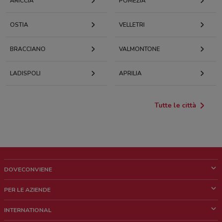
ARICCIA
POMEZIA
OSTIA
VELLETRI
BRACCIANO
VALMONTONE
LADISPOLI
APRILIA
Tutte le città
DOVECONVIENE
Cos'è DoveConviene
PER LE AZIENDE
Chi siamo
Cosa facciamo
INTERNATIONAL
News e media
Richieste commerciali e marketing