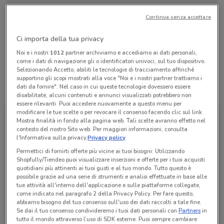
Continua senza accettare
Lunedì
Martedì
Mercoledì
Giovedì
n.d.
n.d.
n.d.
n.d.
Venerdì
n.d.
Sabato
Domenica
n.d.
n.d.
Ci importa della tua privacy
Lazio
Noi e i nostri
1012
partner archiviamo e accediamo ai dati personali,
come i dati di navigazione gli o identificatori univoci, sul tuo dispositivo.
Selezionando Accetto, abiliti le tecnologie di tracciamento affinché
supportino gli scopi mostrati alla voce "Noi e i nostri partner trattiamo i
Tutte le promozioni di questo negozio
dati da fornire". Nel caso in cui queste tecnologie dovessero essere
disabilitate, alcuni contenuti e annunci visualizzati potrebbero non
essere rilevanti. Puoi accedere nuovamente a questo menu per
modificare le tue scelte o per revocare il consenso facendo clic sul link
Mostra finalità in fondo alla pagina web. Tali scelte avranno effetto nel
contesto del nostro Sito web. Per maggiori informazioni, consulta
l'Informativa sulla privacy.
Privacy policy
Permettici di fornirti offerte più vicine ai tuoi bisogni: Utilizzando
Shopfully/Tiendeo puoi visualizzare inserzioni e offerte per i tuoi acquisti
quotidiani più attinenti ai tuoi gusti e al tuo mondo. Tutto questo è
possibile grazie ad una serie di strumenti e analisi effettuate in base alle
tue attività all'interno dell'applicazione e sulle piattaforme collegate,
come indicato nel paragrafo 2 della Privacy Policy. Per fare questo,
abbiamo bisogno del tuo consenso sull'uso dei dati raccolti a tale fine.
WindTre
Se dai il tuo consenso condivideremo i tuoi dati personali con
Partners
in
tutto il mondo attraverso l’uso di SDK esterne. Puoi sempre cambiare
Scade il 25/09
528 m