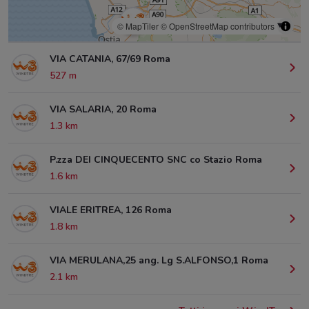
© MapTiler
© OpenStreetMap contributors
VIA CATANIA, 67/69 Roma
527 m
VIA SALARIA, 20 Roma
1.3 km
P.zza DEI CINQUECENTO SNC co Stazio Roma
1.6 km
VIALE ERITREA, 126 Roma
1.8 km
VIA MERULANA,25 ang. Lg S.ALFONSO,1 Roma
2.1 km