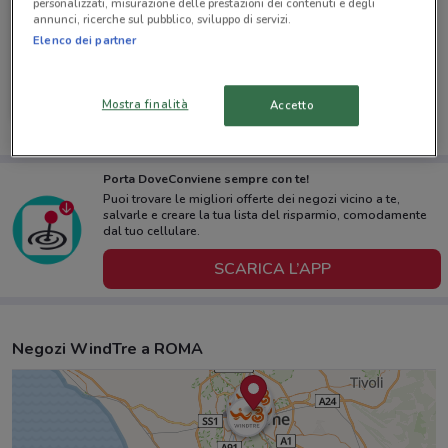
personalizzati, misurazione delle prestazioni dei contenuti e degli
annunci, ricerche sul pubblico, sviluppo di servizi.
-3 GIORNI
Elenco dei partner
WindTre
Mostra finalità
Accetto
Scade lunedì
528 m
Porta DoveConviene sempre con te!
Puoi trovare le migliori offerte dei negozi vicino a te,
salvarle e creare la tua lista del risparmio, comodamente
dal tuo cellulare.
SCARICA L’APP
Negozi WindTre a ROMA