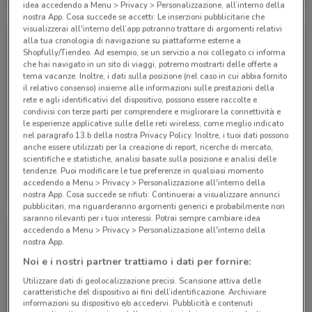
idea accedendo a Menu > Privacy > Personalizzazione, all’interno della
nostra App. Cosa succede se accetti: Le inserzioni pubblicitarie che
visualizzerai all'interno dell’app potranno trattare di argomenti relativi
alla tua cronologia di navigazione su piattaforme esterne a
Shopfully/Tiendeo. Ad esempio, se un servizio a noi collegato ci informa
che hai navigato in un sito di viaggi, potremo mostrarti delle offerte a
tema vacanze. Inoltre, i dati sulla posizione (nel caso in cui abbia fornito
il relativo consenso) insieme alle informazioni sulle prestazioni della
rete e agli identificativi del dispositivo, possono essere raccolte e
condivisi con terze parti per comprendere e migliorare la connettività e
le esperienze applicative sulle delle reti wireless, come meglio indicato
nel paragrafo 13.b della nostra Privacy Policy. Inoltre, i tuoi dati possono
-3 GIORNI
anche essere utilizzati per la creazione di report, ricerche di mercato,
scientifiche e statistiche, analisi basate sulla posizione e analisi delle
tendenze. Puoi modificare le tue preferenze in qualsiasi momento
WindTre
WindTre
accedendo a Menu > Privacy > Personalizzazione all'interno della
nostra App. Cosa succede se rifiuti: Continuerai a visualizzare annunci
Scade il 20/09
528 m
Scade lunedì
528 m
pubblicitari, ma riguarderanno argomenti generici e probabilmente non
saranno rilevanti per i tuoi interessi. Potrai sempre cambiare idea
accedendo a Menu > Privacy > Personalizzazione all'interno della
nostra App.
Noi e i nostri partner trattiamo i dati per fornire:
Utilizzare dati di geolocalizzazione precisi. Scansione attiva delle
caratteristiche del dispositivo ai fini dell’identificazione. Archiviare
informazioni su dispositivo e/o accedervi. Pubblicità e contenuti