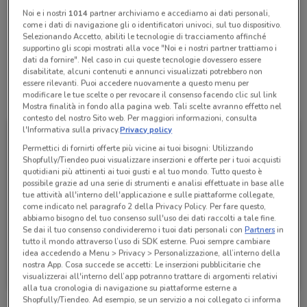
Noi e i nostri
1014
partner archiviamo e accediamo ai dati personali,
081 5364092
come i dati di navigazione gli o identificatori univoci, sul tuo dispositivo.
Selezionando Accetto, abiliti le tecnologie di tracciamento affinché
A. & C. Motors S.R.L.
supportino gli scopi mostrati alla voce "Noi e i nostri partner trattiamo i
dati da fornire". Nel caso in cui queste tecnologie dovessero essere
disabilitate, alcuni contenuti e annunci visualizzati potrebbero non
essere rilevanti. Puoi accedere nuovamente a questo menu per
modificare le tue scelte o per revocare il consenso facendo clic sul link
Tutte le promozioni di questo negozio
Mostra finalità in fondo alla pagina web. Tali scelte avranno effetto nel
contesto del nostro Sito web. Per maggiori informazioni, consulta
l'Informativa sulla privacy.
Privacy policy
Permettici di fornirti offerte più vicine ai tuoi bisogni: Utilizzando
Shopfully/Tiendeo puoi visualizzare inserzioni e offerte per i tuoi acquisti
quotidiani più attinenti ai tuoi gusti e al tuo mondo. Tutto questo è
possibile grazie ad una serie di strumenti e analisi effettuate in base alle
tue attività all'interno dell'applicazione e sulle piattaforme collegate,
come indicato nel paragrafo 2 della Privacy Policy. Per fare questo,
abbiamo bisogno del tuo consenso sull'uso dei dati raccolti a tale fine.
Se dai il tuo consenso condivideremo i tuoi dati personali con
Partners
in
tutto il mondo attraverso l’uso di SDK esterne. Puoi sempre cambiare
idea accedendo a Menu > Privacy > Personalizzazione, all’interno della
Volkswagen
nostra App. Cosa succede se accetti: Le inserzioni pubblicitarie che
visualizzerai all'interno dell’app potranno trattare di argomenti relativi
1.8 km
alla tua cronologia di navigazione su piattaforme esterne a
Shopfully/Tiendeo. Ad esempio, se un servizio a noi collegato ci informa