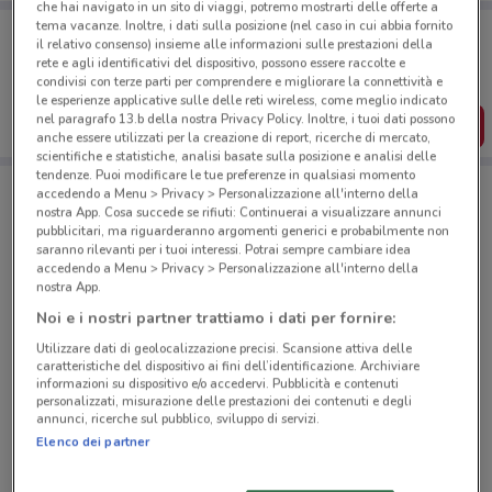
che hai navigato in un sito di viaggi, potremo mostrarti delle offerte a
tema vacanze. Inoltre, i dati sulla posizione (nel caso in cui abbia fornito
Porta DoveConviene sempre con te!
il relativo consenso) insieme alle informazioni sulle prestazioni della
Puoi trovare le migliori offerte dei negozi vicino a te,
rete e agli identificativi del dispositivo, possono essere raccolte e
salvarle e creare la tua lista del risparmio, comodamente
condivisi con terze parti per comprendere e migliorare la connettività e
dal tuo cellulare.
le esperienze applicative sulle delle reti wireless, come meglio indicato
nel paragrafo 13.b della nostra Privacy Policy. Inoltre, i tuoi dati possono
SCARICA L’APP
anche essere utilizzati per la creazione di report, ricerche di mercato,
scientifiche e statistiche, analisi basate sulla posizione e analisi delle
tendenze. Puoi modificare le tue preferenze in qualsiasi momento
accedendo a Menu > Privacy > Personalizzazione all'interno della
Negozi Volkswagen a Torre Annunziata
nostra App. Cosa succede se rifiuti: Continuerai a visualizzare annunci
pubblicitari, ma riguarderanno argomenti generici e probabilmente non
saranno rilevanti per i tuoi interessi. Potrai sempre cambiare idea
accedendo a Menu > Privacy > Personalizzazione all'interno della
nostra App.
Noi e i nostri partner trattiamo i dati per fornire:
Utilizzare dati di geolocalizzazione precisi. Scansione attiva delle
© MapTiler
© OpenStreetMap contributors
caratteristiche del dispositivo ai fini dell’identificazione. Archiviare
informazioni su dispositivo e/o accedervi. Pubblicità e contenuti
personalizzati, misurazione delle prestazioni dei contenuti e degli
Via Variante 7 Bis, 27/31 Nola
annunci, ricerche sul pubblico, sviluppo di servizi.
Elenco dei partner
20.6 km
CHIUSO