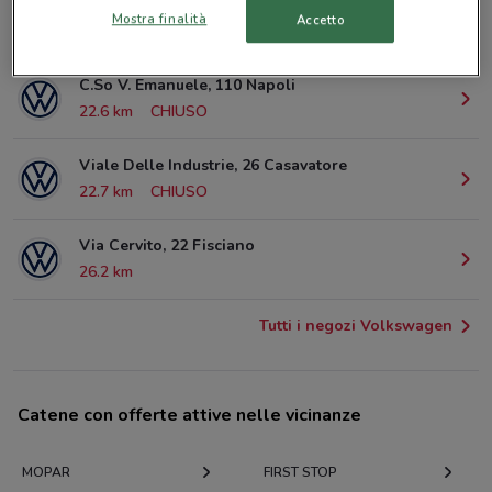
Via Don Bosco, 9/E Napoli
Mostra finalità
Accetto
20.8 km
CHIUSO
C.So V. Emanuele, 110 Napoli
22.6 km
CHIUSO
Viale Delle Industrie, 26 Casavatore
22.7 km
CHIUSO
Via Cervito, 22 Fisciano
26.2 km
Tutti i negozi Volkswagen
Catene con offerte attive nelle vicinanze
MOPAR
FIRST STOP