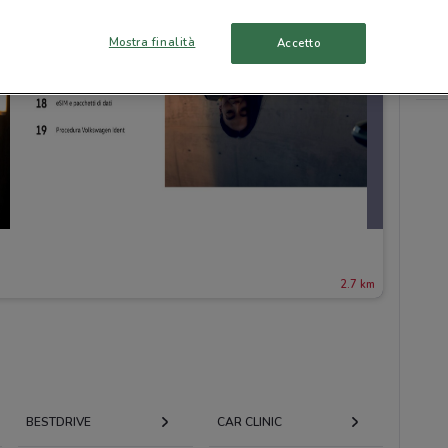
Mostra finalità
Accetto
2.7 km
BESTDRIVE
CAR CLINIC