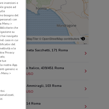
are inserzioni e
bile grazie ad
sulle
amo bisogno del
 personali con
o a Menu >
bblicitarie che
vigazione su
e hai navigato
© MapTiler
© OpenStreetMap contributors
(nel caso in cui
ificativi del
ettività e le
Via Della Pineta Sacchetti, 171 Roma
stra Privacy
2.7 km
cato,
e tue
la nostra App.
Via Del Foro Italico, 439/451 Roma
nti generici e
 a Menu >
2.9 km
CHIUSO
Viale Degli Ammiragli, 103 Roma
fini
3.1 km
CHIUSO
sonalizzati,
zi.
Via Cipro, 114 Roma