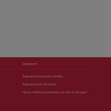
CONTATTI
Segnalazione punto vendita
Segnalazione Volantino
Hai un malfunzionamento sul web o sull'app?