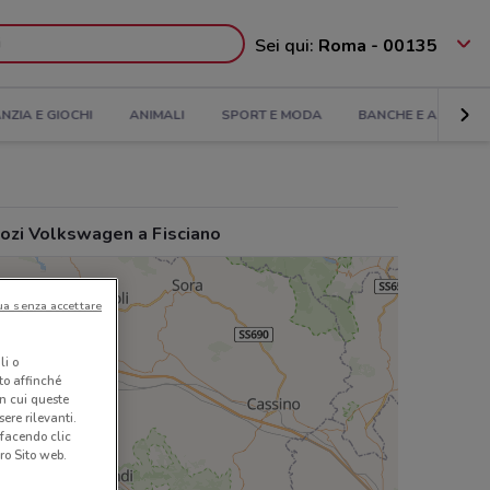
Sei qui:
Roma - 00135
ANZIA E GIOCHI
ANIMALI
SPORT E MODA
BANCHE E ASSICUR
ozi Volkswagen a Fisciano
ua senza accettare
li o
nto affinché
in cui queste
ere rilevanti.
 facendo clic
ro Sito web.