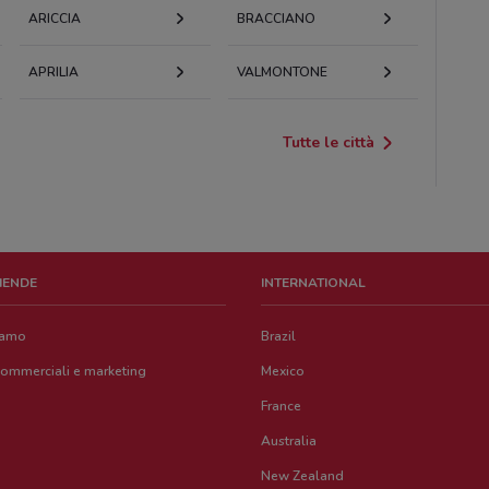
ARICCIA
BRACCIANO
APRILIA
VALMONTONE
Tutte le città
ZIENDE
INTERNATIONAL
iamo
Brazil
commerciali e marketing
Mexico
France
Australia
New Zealand