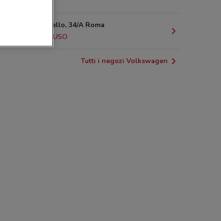
3.1 km
Via G. Paisiello, 34/A Roma
3.5 km
CHIUSO
Tutti i negozi Volkswagen