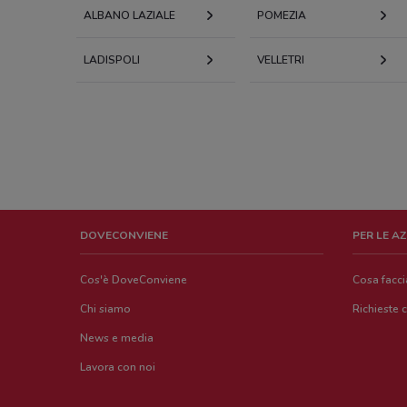
ALBANO LAZIALE
POMEZIA
LADISPOLI
VELLETRI
DOVECONVIENE
PER LE A
Cos'è DoveConviene
Cosa facc
Chi siamo
Richieste 
News e media
Lavora con noi