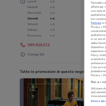
Lunedì
n.d.
Permettici d
offerte per 
Martedì
n.d.
una serie di
Mercoledì
n.d.
piattaforme 
Giovedì
n.d.
tuo consenso
Partners
in 
Venerdì
n.d.
Privacy > Pe
Sabato
n.d.
visualizzera
piattaforme 
Domenica
n.d.
in un sito d
abbia fornit
089 826223
dispositivo,
esperienze a
Cimep Srl
Policy. Inolt
scientifiche
preferenze 
Cosa succede
Tutte le promozioni di questo negozio
probabilmen
Privacy > Pe
Noi e i no
Utilizzare da
dell’identif
misurazione 
Elenco dei 