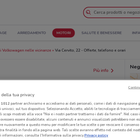
AGE
ARREDAMENTO
MOTORI
SALUTE E BENESSERE
INF
i Volkswagen nelle vicinanze
Via Cervito, 22 - Offerte, telefono e orari
Neg
Più info
Contin
 della tua privacy
i
1012
partner archiviamo e accediamo ai dati personali, come i dati di navigazione g
ri univoci, sul tuo dispositivo. Selezionando Accetto, abiliti le tecnologie di tracciame
li scopi mostrati alla voce "Noi e i nostri partner trattiamo i dati da fornire". Nel caso 
ovessero essere disabilitate, alcuni contenuti e annunci visualizzati potrebbero non ess
re nuovamente a questo menu per modificare le tue scelte o per revocare il consenso
tra finalità in fondo alla pagina web. Tali scelte avranno effetto nel contesto del nost
 informazioni, consulta l'Informativa sulla privacy.
Privacy policy