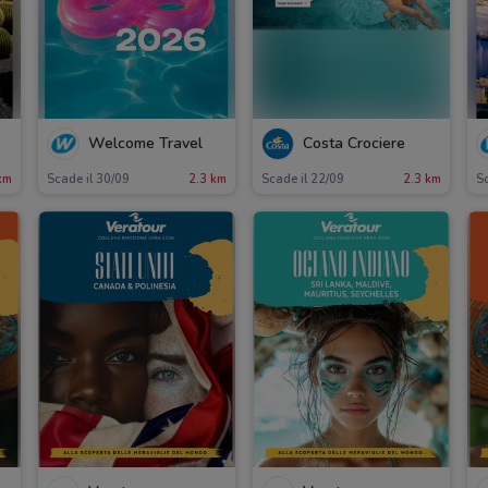
Welcome Travel
Costa Crociere
km
Scade il 30/09
2.3 km
Scade il 22/09
2.3 km
Sc