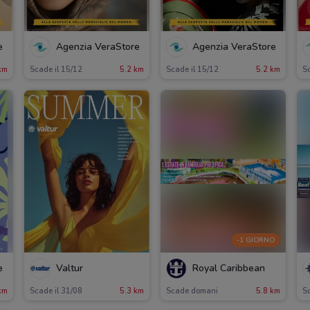
e
Agenzia VeraStore
Agenzia VeraStore
km
Scade il 15/12
5.2 km
Scade il 15/12
5.2 km
Sc
-1 GIORNO
e
Valtur
Royal Caribbean
km
Scade il 31/08
5.3 km
Scade domani
5.8 km
Sc