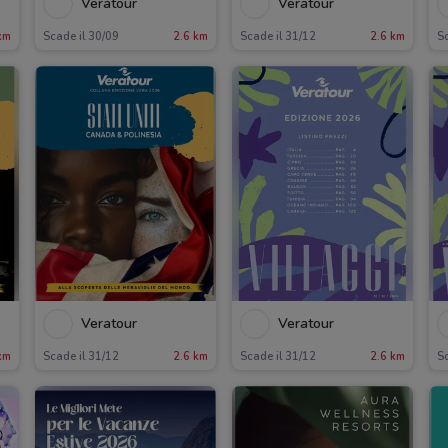
Veratour
Veratour
km
Scade il 30/09
2.6 km
Scade il 31/12
2.6 km
Sc
Veratour
Veratour
km
Scade il 31/12
2.6 km
Scade il 31/12
2.6 km
Sc