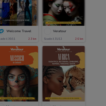
Welcome Travel
Veratour
ade il 30/11
2.3 km
Scade il 31/12
2.6 km