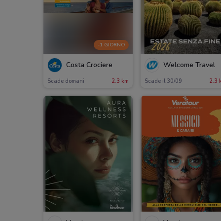
-1 GIORNO
Costa Crociere
Welcome Travel
Scade domani
2.3 km
Scade il 30/09
2.3 