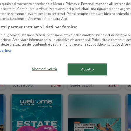
in qualsiasi momento accedendo a Menu > Privacy > Personalizzazione all'interno del
 se rifiuti: Continuerai a visualizzare annunci pubblicitari, ma riguarderanno argome
te non saranno rilevanti per i tuoi interessi. Potrai sempre cambiare idea accedendo
rsonalizzazione all'interno della nostra App.
stri partner trattiamo i dati per fornire:
ti di geolocalizzazione precisi. Scansione attiva delle caratteristiche del dispositivo ai 
icazione. Archiviare informazioni su dispositivo e/o accedervi. Pubblicità e contenuti per
delle prestazioni dei contenuti e degli annunci, ricerche sul pubblico, sviluppo di servi
partner
Mostra finalità
Accetto
Eden Viaggi
Eden Viaggi
km
Scade il 30/04
2.3 km
Scade il 30/04
2.3 km
Sc