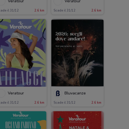
Veratour
Veratour
ade il 31/12
2.6 km
Scade il 31/12
2.6 km
Veratour
Bluvacanze
ade il 31/12
2.6 km
Scade il 31/12
2.6 km