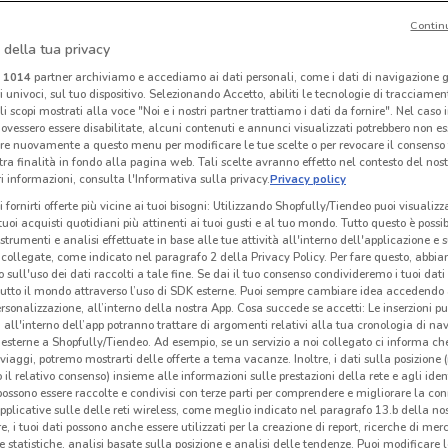
Contin
I
 della tua privacy
Alpitour
Alpitour
i
1014
partner archiviamo e accediamo ai dati personali, come i dati di navigazione g
ri univoci, sul tuo dispositivo. Selezionando Accetto, abiliti le tecnologie di tracciame
 m
Scade il 31/01
1.3 km
Scade il 31/10
1.3 km
Sc
li scopi mostrati alla voce "Noi e i nostri partner trattiamo i dati da fornire". Nel caso 
ovessero essere disabilitate, alcuni contenuti e annunci visualizzati potrebbero non ess
re nuovamente a questo menu per modificare le tue scelte o per revocare il consenso
tra finalità in fondo alla pagina web. Tali scelte avranno effetto nel contesto del nost
 informazioni, consulta l'Informativa sulla privacy.
Privacy policy
i fornirti offerte più vicine ai tuoi bisogni: Utilizzando Shopfully/Tiendeo puoi visualizz
i tuoi acquisti quotidiani più attinenti ai tuoi gusti e al tuo mondo. Tutto questo è possi
 strumenti e analisi effettuate in base alle tue attività all'interno dell'applicazione e 
collegate, come indicato nel paragrafo 2 della Privacy Policy. Per fare questo, abbi
 sull'uso dei dati raccolti a tale fine. Se dai il tuo consenso condivideremo i tuoi dati
tutto il mondo attraverso l’uso di SDK esterne. Puoi sempre cambiare idea accedend
rsonalizzazione, all’interno della nostra App. Cosa succede se accetti: Le inserzioni pu
i all'interno dell’app potranno trattare di argomenti relativi alla tua cronologia di na
esterne a Shopfully/Tiendeo. Ad esempio, se un servizio a noi collegato ci informa ch
i viaggi, potremo mostrarti delle offerte a tema vacanze. Inoltre, i dati sulla posizione 
o il relativo consenso) insieme alle informazioni sulle prestazioni della rete e agli ident
Alpitour
Alpitour
 possono essere raccolte e condivisi con terze parti per comprendere e migliorare la conn
pplicative sulle delle reti wireless, come meglio indicato nel paragrafo 13.b della no
km
Scade il 31/12
1.3 km
Scade il 31/12
1.3 km
Sc
re, i tuoi dati possono anche essere utilizzati per la creazione di report, ricerche di mer
 e statistiche, analisi basate sulla posizione e analisi delle tendenze. Puoi modificare l