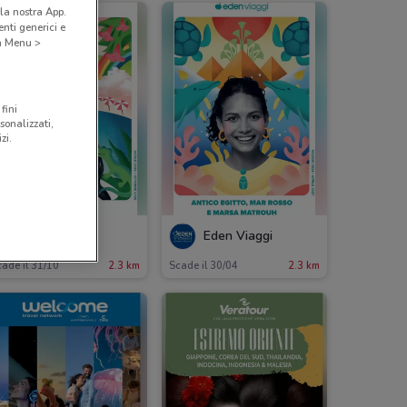
la nostra App.
nti generici e
 a Menu >
fini
sonalizzati,
zi.
Eden Viaggi
Eden Viaggi
ade il 31/10
2.3 km
Scade il 30/04
2.3 km