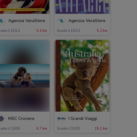
Agenzia VeraStore
Agenzia VeraStore
ade il 15/12
5.2 km
Scade il 15/12
5.2 km
MSC Crociere
I Grandi Viaggi
ade il 22/09
6.7 km
Scade il 31/03
15.1 km