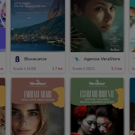
Bluvacanze
Agenzia VeraStore
km
Scade il 31/08
2.7 km
Scade il 30/11
5.2 km
Sc