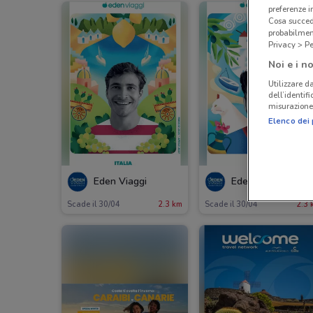
preferenze 
Cosa succede
probabilmen
Privacy > Pe
Noi e i no
Utilizzare da
dell’identif
misurazione 
Elenco dei 
Eden Viaggi
Eden Viaggi
Scade il 30/04
2.3 km
Scade il 30/04
2.3 