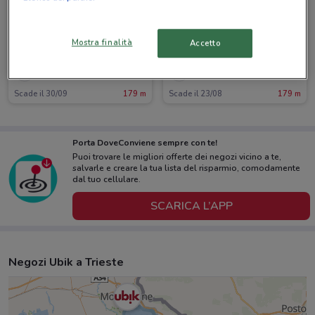
Mostra finalità
Accetto
Ubik
Ubik
Scade il 30/09
179 m
Scade il 23/08
179 m
Porta DoveConviene sempre con te!
Puoi trovare le migliori offerte dei negozi vicino a te,
salvarle e creare la tua lista del risparmio, comodamente
dal tuo cellulare.
SCARICA L’APP
Negozi Ubik a Trieste