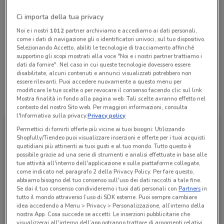
Chiama il negozio
Ci importa della tua privacy
Noi e i nostri
1012
partner archiviamo e accediamo ai dati personali,
Lunedì
Martedì
Mercoledì
n.d.
n.d.
n.d.
come i dati di navigazione gli o identificatori univoci, sul tuo dispositivo.
Giovedì
n.d.
Selezionando Accetto, abiliti le tecnologie di tracciamento affinché
Venerdì
Sabato
Domenica
n.d.
n.d.
n.d.
supportino gli scopi mostrati alla voce "Noi e i nostri partner trattiamo i
040 762947
dati da fornire". Nel caso in cui queste tecnologie dovessero essere
disabilitate, alcuni contenuti e annunci visualizzati potrebbero non
essere rilevanti. Puoi accedere nuovamente a questo menu per
modificare le tue scelte o per revocare il consenso facendo clic sul link
Tutte le promozioni di questo negozio
Mostra finalità in fondo alla pagina web. Tali scelte avranno effetto nel
contesto del nostro Sito web. Per maggiori informazioni, consulta
l'Informativa sulla privacy.
Privacy policy
Permettici di fornirti offerte più vicine ai tuoi bisogni: Utilizzando
Shopfully/Tiendeo puoi visualizzare inserzioni e offerte per i tuoi acquisti
quotidiani più attinenti ai tuoi gusti e al tuo mondo. Tutto questo è
possibile grazie ad una serie di strumenti e analisi effettuate in base alle
tue attività all'interno dell'applicazione e sulle piattaforme collegate,
come indicato nel paragrafo 2 della Privacy Policy. Per fare questo,
abbiamo bisogno del tuo consenso sull'uso dei dati raccolti a tale fine.
Se dai il tuo consenso condivideremo i tuoi dati personali con
Partners
in
tutto il mondo attraverso l’uso di SDK esterne. Puoi sempre cambiare
idea accedendo a Menu > Privacy > Personalizzazione, all’interno della
nostra App. Cosa succede se accetti: Le inserzioni pubblicitarie che
Ubik
visualizzerai all'interno dell’app potranno trattare di argomenti relativi