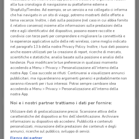
alla tua cronologia di navigazione su piattaforme esterne a
Scade il 31/08
179 m
Shopfully/Tiendeo. Ad esempio, se un servizio a noi collegato ci informa
che hai navigato in un sito di viaggi, potremo mostrarti delle offerte a
tema vacanze. Inoltre, i dati sulla posizione (nel caso in cui abbia fornito
il relativo consenso) insieme alle informazioni sulle prestazioni della
rete e agli identificativi del dispositivo, possono essere raccolte e
condivisi con terze parti per comprendere e migliorare la connettività e
le esperienze applicative sulle delle reti wireless, come meglio indicato
nel paragrafo 13.b della nostra Privacy Policy. Inoltre, i tuoi dati possono
anche essere utilizzati per la creazione di report, ricerche di mercato,
scientifiche e statistiche, analisi basate sulla posizione e analisi delle
tendenze. Puoi modificare le tue preferenze in qualsiasi momento
accedendo a Menu > Privacy > Personalizzazione all'interno della
nostra App. Cosa succede se rifiuti: Continuerai a visualizzare annunci
pubblicitari, ma riguarderanno argomenti generici e probabilmente non
saranno rilevanti per i tuoi interessi. Potrai sempre cambiare idea
Ubik
Ubik
accedendo a Menu > Privacy > Personalizzazione all'interno della
nostra App.
Scade il 24/08
179 m
Scade il 01/09
179 m
Noi e i nostri partner trattiamo i dati per fornire:
Utilizzare dati di geolocalizzazione precisi. Scansione attiva delle
caratteristiche del dispositivo ai fini dell’identificazione. Archiviare
informazioni su dispositivo e/o accedervi. Pubblicità e contenuti
personalizzati, misurazione delle prestazioni dei contenuti e degli
annunci, ricerche sul pubblico, sviluppo di servizi.
Elenco dei partner