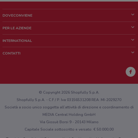
DOVECONVIENE
Cos'è DoveConviene
PER LE AZIENDE
Chi siamo
Cosa facciamo
INTERNATIONAL
News e media
Richieste commerciali e marketing
Brazil
CONTATTI
Lavora con noi
Mexico
Segnalazione punto vendita
France
Segnalazione Volantino
Australia
Hai un malfunzionamento sul web o sull'app?
New Zealand
© Copyright 2026 Shopfully S.p.A.
Shopfully S.p.A. - C.F / P. Iva 03156531208 REA: MI-2029270
Società a socio unico soggetta all’attività di direzione e coordinamento di
MEDIA Central Holding GmbH
Via Giosuè Borsi 9 - 20143 Milano
Capitale Sociale sottoscritto e versato: € 50.000,00