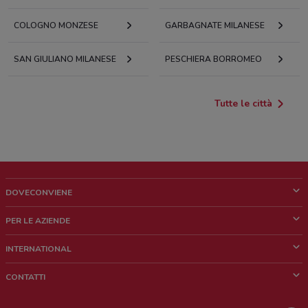
COLOGNO MONZESE
GARBAGNATE MILANESE
SAN GIULIANO MILANESE
PESCHIERA BORROMEO
Tutte le città
DOVECONVIENE
Cos'è DoveConviene
PER LE AZIENDE
Chi siamo
Cosa facciamo
INTERNATIONAL
News e media
Richieste commerciali e marketing
Brazil
CONTATTI
Lavora con noi
Mexico
Segnalazione punto vendita