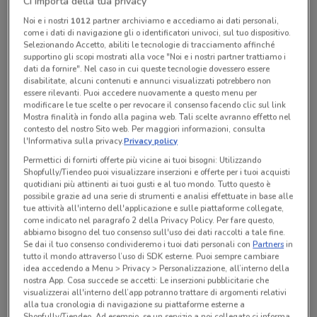
Ci importa della tua privacy
Noi e i nostri
1012
partner archiviamo e accediamo ai dati personali,
come i dati di navigazione gli o identificatori univoci, sul tuo dispositivo.
Lunedì
Martedì
Mercoledì
Giovedì
n.d.
n.d.
n.d.
n.d.
Venerdì
n.d.
Selezionando Accetto, abiliti le tecnologie di tracciamento affinché
Sabato
Domenica
n.d.
n.d.
supportino gli scopi mostrati alla voce "Noi e i nostri partner trattiamo i
dati da fornire". Nel caso in cui queste tecnologie dovessero essere
L`ASTROLABIO AGENZIA VIAGGI
disabilitate, alcuni contenuti e annunci visualizzati potrebbero non
essere rilevanti. Puoi accedere nuovamente a questo menu per
modificare le tue scelte o per revocare il consenso facendo clic sul link
Mostra finalità in fondo alla pagina web. Tali scelte avranno effetto nel
Tutte le promozioni di questo negozio
contesto del nostro Sito web. Per maggiori informazioni, consulta
l'Informativa sulla privacy.
Privacy policy
Permettici di fornirti offerte più vicine ai tuoi bisogni: Utilizzando
Shopfully/Tiendeo puoi visualizzare inserzioni e offerte per i tuoi acquisti
quotidiani più attinenti ai tuoi gusti e al tuo mondo. Tutto questo è
possibile grazie ad una serie di strumenti e analisi effettuate in base alle
tue attività all'interno dell'applicazione e sulle piattaforme collegate,
come indicato nel paragrafo 2 della Privacy Policy. Per fare questo,
abbiamo bisogno del tuo consenso sull'uso dei dati raccolti a tale fine.
Se dai il tuo consenso condivideremo i tuoi dati personali con
Partners
in
tutto il mondo attraverso l’uso di SDK esterne. Puoi sempre cambiare
idea accedendo a Menu > Privacy > Personalizzazione, all’interno della
nostra App. Cosa succede se accetti: Le inserzioni pubblicitarie che
visualizzerai all'interno dell’app potranno trattare di argomenti relativi
alla tua cronologia di navigazione su piattaforme esterne a
Shopfully/Tiendeo. Ad esempio, se un servizio a noi collegato ci informa