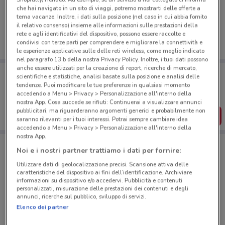
Ci dispiace, al momento non abbiamo pubblicato
che hai navigato in un sito di viaggi, potremo mostrarti delle offerte a
volantini nella tua zona. Riprova più tardi.
tema vacanze. Inoltre, i dati sulla posizione (nel caso in cui abbia fornito
il relativo consenso) insieme alle informazioni sulle prestazioni della
rete e agli identificativi del dispositivo, possono essere raccolte e
condivisi con terze parti per comprendere e migliorare la connettività e
le esperienze applicative sulle delle reti wireless, come meglio indicato
nel paragrafo 13.b della nostra Privacy Policy. Inoltre, i tuoi dati possono
anche essere utilizzati per la creazione di report, ricerche di mercato,
Porta DoveConviene sempre con te!
scientifiche e statistiche, analisi basate sulla posizione e analisi delle
Puoi trovare le migliori offerte dei negozi vicino a te,
tendenze. Puoi modificare le tue preferenze in qualsiasi momento
salvarle e creare la tua lista del risparmio, comodamente
accedendo a Menu > Privacy > Personalizzazione all'interno della
dal tuo cellulare.
nostra App. Cosa succede se rifiuti: Continuerai a visualizzare annunci
pubblicitari, ma riguarderanno argomenti generici e probabilmente non
SCARICA L’APP
saranno rilevanti per i tuoi interessi. Potrai sempre cambiare idea
accedendo a Menu > Privacy > Personalizzazione all'interno della
nostra App.
Noi e i nostri partner trattiamo i dati per fornire:
Negozi Trenitalia a MILANO
Utilizzare dati di geolocalizzazione precisi. Scansione attiva delle
caratteristiche del dispositivo ai fini dell’identificazione. Archiviare
informazioni su dispositivo e/o accedervi. Pubblicità e contenuti
personalizzati, misurazione delle prestazioni dei contenuti e degli
annunci, ricerche sul pubblico, sviluppo di servizi.
Elenco dei partner
© MapTiler
© OpenStreetMap contributors