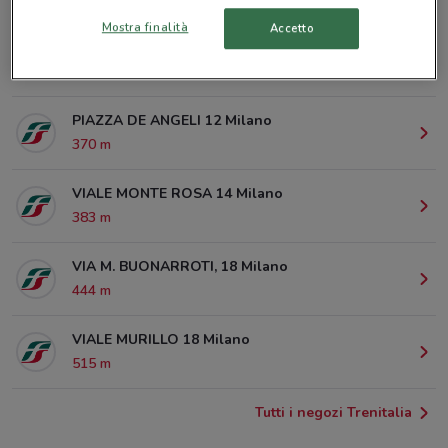
Mostra finalità
Accetto
VIA CORREGGIO 12 Milano
122 m
PIAZZA DE ANGELI 12 Milano
370 m
VIALE MONTE ROSA 14 Milano
383 m
VIA M. BUONARROTI, 18 Milano
444 m
VIALE MURILLO 18 Milano
515 m
Tutti i negozi Trenitalia