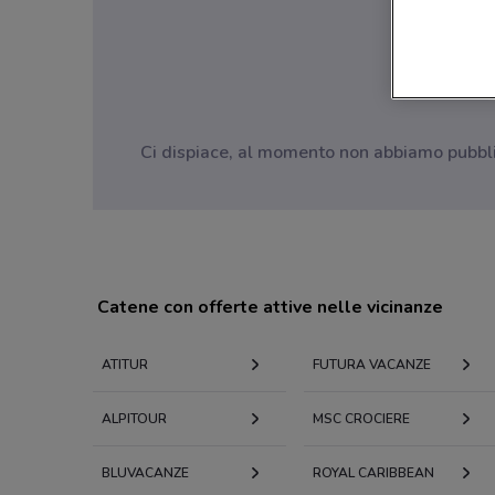
Ci dispiace, al momento non abbiamo pubblica
Catene con offerte attive nelle vicinanze
ATITUR
FUTURA VACANZE
ALPITOUR
MSC CROCIERE
BLUVACANZE
ROYAL CARIBBEAN