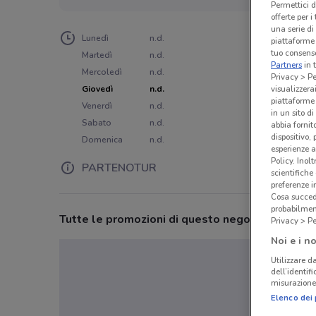
Permettici d
offerte per 
una serie di
Lunedì
n.d.
piattaforme 
tuo consenso
Martedì
n.d.
Partners
in 
Mercoledì
n.d.
Privacy > Pe
Giovedì
n.d.
visualizzera
piattaforme 
Venerdì
n.d.
in un sito d
Sabato
n.d.
abbia fornit
dispositivo,
Domenica
n.d.
esperienze a
Policy. Inolt
PARTENOTUR
scientifiche
preferenze 
Cosa succede
probabilmen
Tutte le promozioni di questo negozio
Privacy > Pe
Noi e i no
Utilizzare da
dell’identif
misurazione 
Elenco dei 