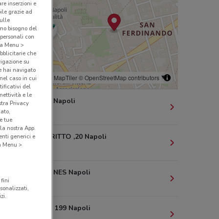
are inserzioni e
bile grazie ad
sulle
amo bisogno del
 personali con
o a Menu >
bblicitarie che
vigazione su
e hai navigato
© MapTiler
© OpenStreetMap contributors
(nel caso in cui
ificativi del
ettività e le
VIA CHIAIA Napoli
stra Privacy
cato,
242 m
e tue
la nostra App.
VIA CALABRITTO ,20 Napoli
nti generici e
 a Menu >
297 m
VIA NARDONES Napoli
fini
303 m
sonalizzati,
zi.
VIA CHIAIA, 199 Napoli