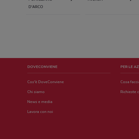
D'ARCO
DOVECONVIENE
PER LE A
Cos'è DoveConviene
Cosa facc
Chi siamo
Richieste 
News e media
Lavora con noi