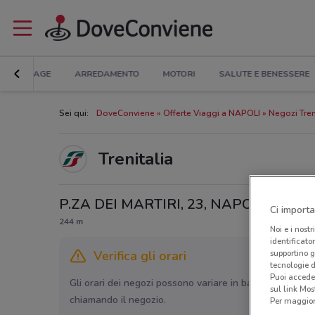
BRICOLAGE
ARREDAMENTO
MOTORI
SALUTE E BENESSERE
Sei qui:
DoveConviene
Offerte Viaggi a NAPOLI
Negozi Tren
Trenitalia
P.ZA DEI MARTIRI, 23, NAPOLI
Ci importa
244 m
Noi e i nostr
identificato
Verifica gli orari
supportino g
tecnologie d
Puoi accede
Gli orari dei negozi possono variare in base agli ultimi 
sul link Mos
chiamando il negozio.
Per maggiori