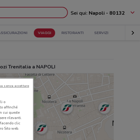
Sei qui:
Napoli - 80132
ASSICURAZIONI
VIAGGI
RISTORANTI
SERVIZI
ozi Trenitalia a NAPOLI
ua senza accettare
li o
nto affinché
in cui queste
ere rilevanti.
 facendo clic
ro Sito web.