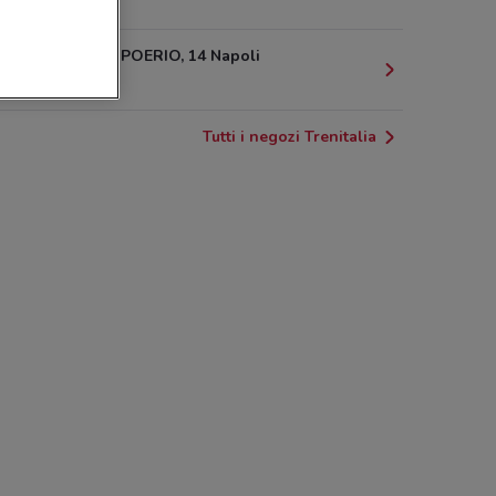
367 m
VIA CARLO POERIO, 14 Napoli
400 m
Tutti i negozi Trenitalia