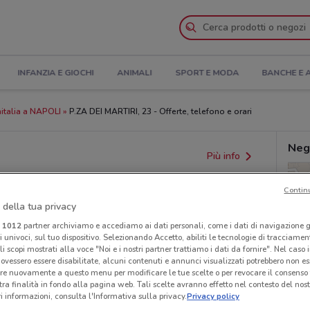
INFANZIA E GIOCHI
ANIMALI
SPORT E MODA
BANCHE E 
italia a NAPOLI
P.ZA DEI MARTIRI, 23 - Offerte, telefono e orari
Neg
Più info
Contin
 della tua privacy
i
1012
partner archiviamo e accediamo ai dati personali, come i dati di navigazione g
ri univoci, sul tuo dispositivo. Selezionando Accetto, abiliti le tecnologie di tracciame
li scopi mostrati alla voce "Noi e i nostri partner trattiamo i dati da fornire". Nel caso 
ovessero essere disabilitate, alcuni contenuti e annunci visualizzati potrebbero non ess
re nuovamente a questo menu per modificare le tue scelte o per revocare il consenso
provvedimenti regionali o nazionali. Verifica l’accuratezza
tra finalità in fondo alla pagina web. Tali scelte avranno effetto nel contesto del nost
 informazioni, consulta l'Informativa sulla privacy.
Privacy policy