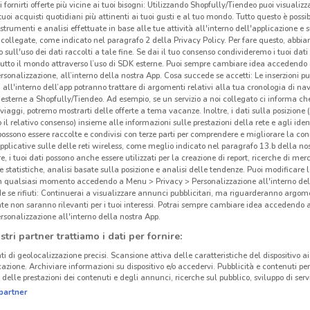
i fornirti offerte più vicine ai tuoi bisogni: Utilizzando Shopfully/Tiendeo puoi visualizz
i tuoi acquisti quotidiani più attinenti ai tuoi gusti e al tuo mondo. Tutto questo è possi
 strumenti e analisi effettuate in base alle tue attività all'interno dell'applicazione e 
collegate, come indicato nel paragrafo 2 della Privacy Policy. Per fare questo, abbi
 sull'uso dei dati raccolti a tale fine. Se dai il tuo consenso condivideremo i tuoi dati
tutto il mondo attraverso l’uso di SDK esterne. Puoi sempre cambiare idea accedend
rsonalizzazione, all’interno della nostra App. Cosa succede se accetti: Le inserzioni pu
i all'interno dell’app potranno trattare di argomenti relativi alla tua cronologia di na
esterne a Shopfully/Tiendeo. Ad esempio, se un servizio a noi collegato ci informa ch
i viaggi, potremo mostrarti delle offerte a tema vacanze. Inoltre, i dati sulla posizione 
o il relativo consenso) insieme alle informazioni sulle prestazioni della rete e agli ident
 possono essere raccolte e condivisi con terze parti per comprendere e migliorare la conn
pplicative sulle delle reti wireless, come meglio indicato nel paragrafo 13.b della no
re, i tuoi dati possono anche essere utilizzati per la creazione di report, ricerche di mer
 e statistiche, analisi basate sulla posizione e analisi delle tendenze. Puoi modificare l
in qualsiasi momento accedendo a Menu > Privacy > Personalizzazione all'interno del
 se rifiuti: Continuerai a visualizzare annunci pubblicitari, ma riguarderanno argome
te non saranno rilevanti per i tuoi interessi. Potrai sempre cambiare idea accedendo
rsonalizzazione all'interno della nostra App.
stri partner trattiamo i dati per fornire:
ti di geolocalizzazione precisi. Scansione attiva delle caratteristiche del dispositivo ai 
icazione. Archiviare informazioni su dispositivo e/o accedervi. Pubblicità e contenuti per
delle prestazioni dei contenuti e degli annunci, ricerche sul pubblico, sviluppo di servi
partner