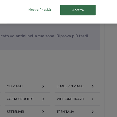
Mostra finalità
Accetto
to volantini nella tua zona. Riprova più tardi.
MD VIAGGI
EUROSPIN VIAGGI
COSTA CROCIERE
WELCOME TRAVEL
SETTEMARI
TRENITALIA