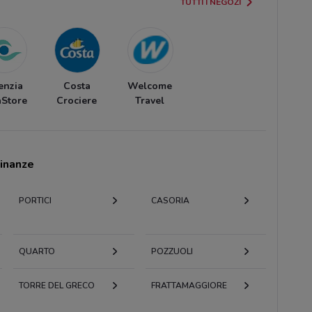
TUTTI I NEGOZI
enzia
Costa
Welcome
aStore
Crociere
Travel
cinanze
PORTICI
CASORIA
QUARTO
POZZUOLI
TORRE DEL GRECO
FRATTAMAGGIORE