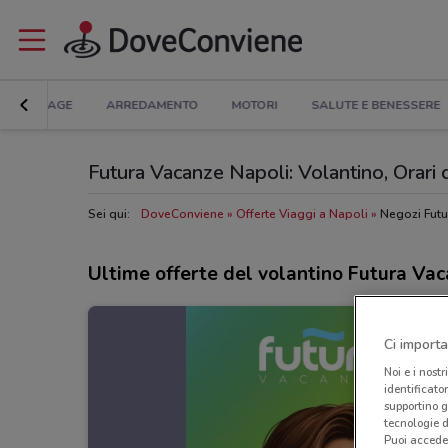
BRICOLAGE
ARREDAMENTO
MOTORI
SALUTE E BENESSERE
Futura Vacanze Napoli: Volantino, Orari di
Sei qui:
DoveConviene
Offerte Viaggi a Napoli
Negozi Futu
Ultime offerte del volantino Futura Va
Ci importa
Noi e i nostr
identificato
supportino g
tecnologie d
Puoi accede