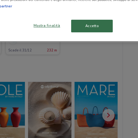
partner
Mostra finalità
Accetto
Futura Vacanze
Scade il 31/12
232 m