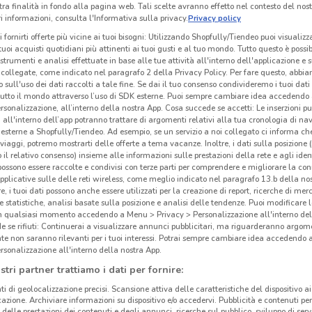
tra finalità in fondo alla pagina web. Tali scelte avranno effetto nel contesto del nost
 informazioni, consulta l'Informativa sulla privacy.
Privacy policy
i fornirti offerte più vicine ai tuoi bisogni: Utilizzando Shopfully/Tiendeo puoi visualizz
i tuoi acquisti quotidiani più attinenti ai tuoi gusti e al tuo mondo. Tutto questo è possi
 strumenti e analisi effettuate in base alle tue attività all'interno dell'applicazione e 
collegate, come indicato nel paragrafo 2 della Privacy Policy. Per fare questo, abbi
 sull'uso dei dati raccolti a tale fine. Se dai il tuo consenso condivideremo i tuoi dati
tutto il mondo attraverso l’uso di SDK esterne. Puoi sempre cambiare idea accedend
rsonalizzazione, all’interno della nostra App. Cosa succede se accetti: Le inserzioni pu
i all'interno dell’app potranno trattare di argomenti relativi alla tua cronologia di na
esterne a Shopfully/Tiendeo. Ad esempio, se un servizio a noi collegato ci informa ch
i viaggi, potremo mostrarti delle offerte a tema vacanze. Inoltre, i dati sulla posizione 
o il relativo consenso) insieme alle informazioni sulle prestazioni della rete e agli ident
 possono essere raccolte e condivisi con terze parti per comprendere e migliorare la conn
pplicative sulle delle reti wireless, come meglio indicato nel paragrafo 13.b della no
232 m
re, i tuoi dati possono anche essere utilizzati per la creazione di report, ricerche di mer
 e statistiche, analisi basate sulla posizione e analisi delle tendenze. Puoi modificare l
in qualsiasi momento accedendo a Menu > Privacy > Personalizzazione all'interno del
Fut
 se rifiuti: Continuerai a visualizzare annunci pubblicitari, ma riguarderanno argome
te non saranno rilevanti per i tuoi interessi. Potrai sempre cambiare idea accedendo
rsonalizzazione all'interno della nostra App.
stri partner trattiamo i dati per fornire:
ti di geolocalizzazione precisi. Scansione attiva delle caratteristiche del dispositivo ai 
icazione. Archiviare informazioni su dispositivo e/o accedervi. Pubblicità e contenuti per
delle prestazioni dei contenuti e degli annunci, ricerche sul pubblico, sviluppo di servi