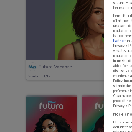
sul link Mos
Per maggiori
Permettici d
offerte per 
una serie di
piattaforme 
tuo consenso
Partners
in 
Privacy > Pe
visualizzera
piattaforme 
in un sito d
abbia fornit
Futura Vacanze
dispositivo,
esperienze a
Scade il 31/12
Policy. Inolt
scientifiche
preferenze 
Cosa succede
probabilmen
Privacy > Pe
Noi e i no
Utilizzare da
dell’identif
misurazione 