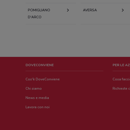
POMIGLIANO
AVERSA
D'ARCO
DOVECONVIENE
PER LE A
Cos'è DoveConviene
Cosa facc
Chi siamo
Richieste 
News e media
Lavora con noi