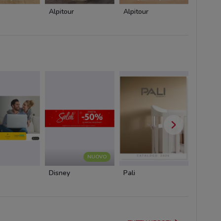
Alpitour
Alpitour
Alpitou
NUOVO
Disney
Pali
Cam