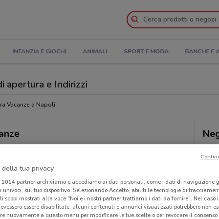
INFANZIA E GIOCHI
ANIMALI
SPORT E MODA
BANCHE E 
 apertura e Indirizzi
ra Vacanze a Napoli
canze
Neg
Contin
 della tua privacy
i
1014
partner archiviamo e accediamo ai dati personali, come i dati di navigazione g
ri univoci, sul tuo dispositivo. Selezionando Accetto, abiliti le tecnologie di tracciame
li scopi mostrati alla voce "Noi e i nostri partner trattiamo i dati da fornire". Nel caso 
ovessero essere disabilitate, alcuni contenuti e annunci visualizzati potrebbero non ess
re nuovamente a questo menu per modificare le tue scelte o per revocare il consenso