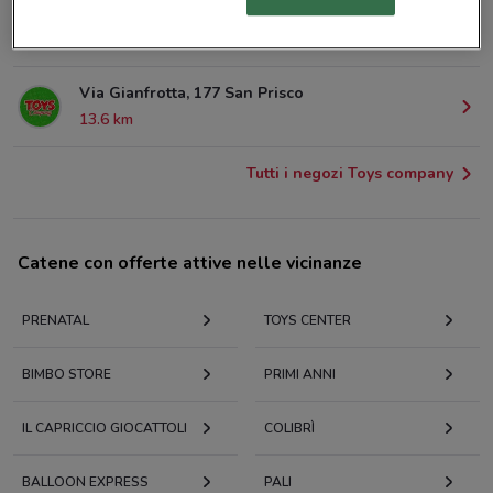
Corso Secondigliano, 483 Napoli
9.6 km
Via Gianfrotta, 177 San Prisco
13.6 km
Tutti i negozi Toys company
Catene con offerte attive nelle vicinanze
PRENATAL
TOYS CENTER
BIMBO STORE
PRIMI ANNI
IL CAPRICCIO GIOCATTOLI
COLIBRÌ
BALLOON EXPRESS
PALI