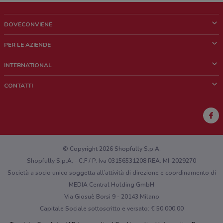
DOVECONVIENE
Cos'è DoveConviene
PER LE AZIENDE
Chi siamo
Cosa facciamo
INTERNATIONAL
News e media
Richieste commerciali e marketing
Brazil
CONTATTI
Lavora con noi
Mexico
Segnalazione punto vendita
France
Segnalazione Volantino
Australia
Hai un malfunzionamento sul web o sull'app?
New Zealand
© Copyright 2026 Shopfully S.p.A.
Shopfully S.p.A. - C.F / P. Iva 03156531208 REA: MI-2029270
Società a socio unico soggetta all’attività di direzione e coordinamento di
MEDIA Central Holding GmbH
Via Giosuè Borsi 9 - 20143 Milano
Capitale Sociale sottoscritto e versato: € 50.000,00