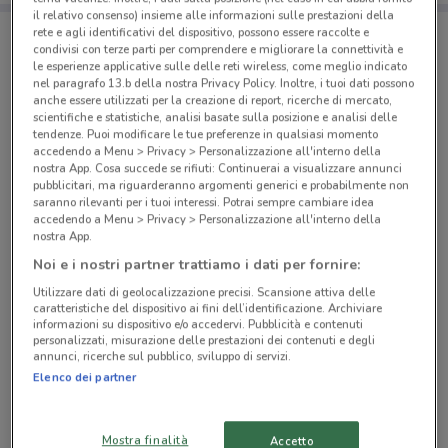
il relativo consenso) insieme alle informazioni sulle prestazioni della
rete e agli identificativi del dispositivo, possono essere raccolte e
condivisi con terze parti per comprendere e migliorare la connettività e
Negozi Toys company a Aversa
le esperienze applicative sulle delle reti wireless, come meglio indicato
nel paragrafo 13.b della nostra Privacy Policy. Inoltre, i tuoi dati possono
anche essere utilizzati per la creazione di report, ricerche di mercato,
scientifiche e statistiche, analisi basate sulla posizione e analisi delle
tendenze. Puoi modificare le tue preferenze in qualsiasi momento
accedendo a Menu > Privacy > Personalizzazione all'interno della
nostra App. Cosa succede se rifiuti: Continuerai a visualizzare annunci
pubblicitari, ma riguarderanno argomenti generici e probabilmente non
© MapTiler
© OpenStreetMap contributors
saranno rilevanti per i tuoi interessi. Potrai sempre cambiare idea
accedendo a Menu > Privacy > Personalizzazione all'interno della
nostra App.
Via Romaniello SNC Trentola Ducenta
Noi e i nostri partner trattiamo i dati per fornire:
3.2 km
Utilizzare dati di geolocalizzazione precisi. Scansione attiva delle
caratteristiche del dispositivo ai fini dell’identificazione. Archiviare
Corso Campano, 546 Giugliano In Campania
informazioni su dispositivo e/o accedervi. Pubblicità e contenuti
5.7 km
personalizzati, misurazione delle prestazioni dei contenuti e degli
annunci, ricerche sul pubblico, sviluppo di servizi.
Elenco dei partner
Corso Europa, 324 Villaricca
6.4 km
Mostra finalità
Accetto