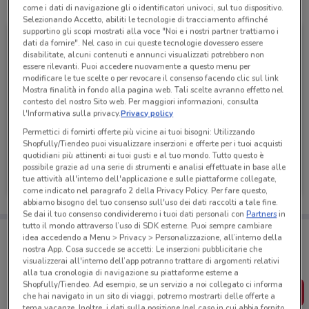
Tutte le promozioni di questo negozio
come i dati di navigazione gli o identificatori univoci, sul tuo dispositivo.
Selezionando Accetto, abiliti le tecnologie di tracciamento affinché
supportino gli scopi mostrati alla voce "Noi e i nostri partner trattiamo i
dati da fornire". Nel caso in cui queste tecnologie dovessero essere
disabilitate, alcuni contenuti e annunci visualizzati potrebbero non
essere rilevanti. Puoi accedere nuovamente a questo menu per
modificare le tue scelte o per revocare il consenso facendo clic sul link
Mostra finalità in fondo alla pagina web. Tali scelte avranno effetto nel
contesto del nostro Sito web. Per maggiori informazioni, consulta
l'Informativa sulla privacy.
Privacy policy
Permettici di fornirti offerte più vicine ai tuoi bisogni: Utilizzando
Shopfully/Tiendeo puoi visualizzare inserzioni e offerte per i tuoi acquisti
quotidiani più attinenti ai tuoi gusti e al tuo mondo. Tutto questo è
Toys company
possibile grazie ad una serie di strumenti e analisi effettuate in base alle
tue attività all'interno dell'applicazione e sulle piattaforme collegate,
Scade venerdì
846 m
come indicato nel paragrafo 2 della Privacy Policy. Per fare questo,
abbiamo bisogno del tuo consenso sull'uso dei dati raccolti a tale fine.
Se dai il tuo consenso condivideremo i tuoi dati personali con
Partners
in
tutto il mondo attraverso l’uso di SDK esterne. Puoi sempre cambiare
Porta DoveConviene sempre con te!
idea accedendo a Menu > Privacy > Personalizzazione, all’interno della
Puoi trovare le migliori offerte dei negozi vicino a te,
nostra App. Cosa succede se accetti: Le inserzioni pubblicitarie che
salvarle e creare la tua lista del risparmio, comodamente
visualizzerai all'interno dell’app potranno trattare di argomenti relativi
dal tuo cellulare.
alla tua cronologia di navigazione su piattaforme esterne a
Shopfully/Tiendeo. Ad esempio, se un servizio a noi collegato ci informa
SCARICA L’APP
che hai navigato in un sito di viaggi, potremo mostrarti delle offerte a
tema vacanze. Inoltre, i dati sulla posizione (nel caso in cui abbia fornito