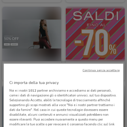
Freddy
Zuiki
Continua senza accettare
Scade il 22/09
2.8 km
Scade il 13/08
2.8 km
Ci importa della tua privacy
Noi e i nostri
1012
partner archiviamo e accediamo ai dati personali,
come i dati di navigazione gli o identificatori univoci, sul tuo dispositivo.
Selezionando Accetto, abiliti le tecnologie di tracciamento affinché
supportino gli scopi mostrati alla voce "Noi e i nostri partner trattiamo i
dati da fornire". Nel caso in cui queste tecnologie dovessero essere
disabilitate, alcuni contenuti e annunci visualizzati potrebbero non
essere rilevanti. Puoi accedere nuovamente a questo menu per
modificare le tue scelte o per revocare il consenso facendo clic sul link