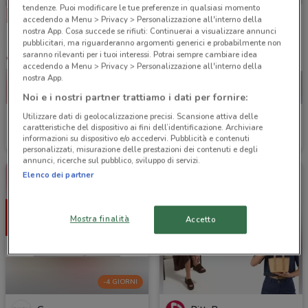
tendenze. Puoi modificare le tue preferenze in qualsiasi momento
accedendo a Menu > Privacy > Personalizzazione all'interno della
nostra App. Cosa succede se rifiuti: Continuerai a visualizzare annunci
pubblicitari, ma riguarderanno argomenti generici e probabilmente non
saranno rilevanti per i tuoi interessi. Potrai sempre cambiare idea
accedendo a Menu > Privacy > Personalizzazione all'interno della
nostra App.
Noi e i nostri partner trattiamo i dati per fornire:
Utilizzare dati di geolocalizzazione precisi. Scansione attiva delle
Dorabella
Camicissima
caratteristiche del dispositivo ai fini dell’identificazione. Archiviare
informazioni su dispositivo e/o accedervi. Pubblicità e contenuti
Scade il 03/12
3.1 km
Scade il 31/08
3.1 km
personalizzati, misurazione delle prestazioni dei contenuti e degli
annunci, ricerche sul pubblico, sviluppo di servizi.
Elenco dei partner
Mostra finalità
Accetto
-4 GIORNI