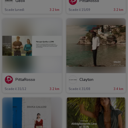
Geox
PittaRosso
Scade lunedì
3.2 km
Scade il 15/09
3.2 km
PittaRosso
Clayton
Scade il 31/12
3.2 km
Scade il 31/08
3.4 km