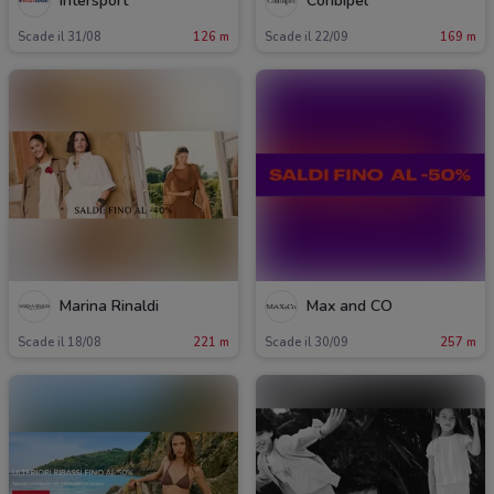
Intersport
Conbipel
Scade il 31/08
126 m
Scade il 22/09
169 m
Marina Rinaldi
Max and CO
Scade il 18/08
221 m
Scade il 30/09
257 m