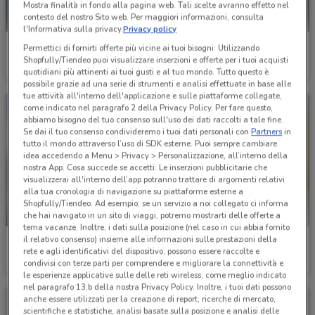
Mostra finalità in fondo alla pagina web. Tali scelte avranno effetto nel
contesto del nostro Sito web. Per maggiori informazioni, consulta
l'Informativa sulla privacy.
Privacy policy
Atala
Atala
Permettici di fornirti offerte più vicine ai tuoi bisogni: Utilizzando
Shopfully/Tiendeo puoi visualizzare inserzioni e offerte per i tuoi acquisti
Scade il 31/12
2.8 km
Scade il 31/12
2.8 km
quotidiani più attinenti ai tuoi gusti e al tuo mondo. Tutto questo è
possibile grazie ad una serie di strumenti e analisi effettuate in base alle
tue attività all'interno dell'applicazione e sulle piattaforme collegate,
come indicato nel paragrafo 2 della Privacy Policy. Per fare questo,
abbiamo bisogno del tuo consenso sull'uso dei dati raccolti a tale fine.
Se dai il tuo consenso condivideremo i tuoi dati personali con
Partners
in
tutto il mondo attraverso l’uso di SDK esterne. Puoi sempre cambiare
idea accedendo a Menu > Privacy > Personalizzazione, all’interno della
nostra App. Cosa succede se accetti: Le inserzioni pubblicitarie che
visualizzerai all'interno dell’app potranno trattare di argomenti relativi
alla tua cronologia di navigazione su piattaforme esterne a
Shopfully/Tiendeo. Ad esempio, se un servizio a noi collegato ci informa
SCADE OGGI
che hai navigato in un sito di viaggi, potremo mostrarti delle offerte a
tema vacanze. Inoltre, i dati sulla posizione (nel caso in cui abbia fornito
il relativo consenso) insieme alle informazioni sulle prestazioni della
PEPCO
Upim
rete e agli identificativi del dispositivo, possono essere raccolte e
condivisi con terze parti per comprendere e migliorare la connettività e
Scade oggi
2.9 km
Scade il 31/08
3 km
le esperienze applicative sulle delle reti wireless, come meglio indicato
nel paragrafo 13.b della nostra Privacy Policy. Inoltre, i tuoi dati possono
anche essere utilizzati per la creazione di report, ricerche di mercato,
scientifiche e statistiche, analisi basate sulla posizione e analisi delle