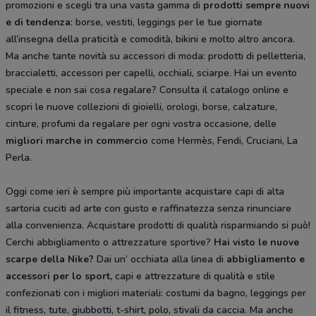
promozioni e scegli tra una vasta gamma di
prodotti sempre nuovi
e di tendenza
: borse, vestiti, leggings per le tue giornate
all’insegna della praticità e comodità, bikini e molto altro ancora.
Ma anche tante novità su accessori di moda: prodotti di pelletteria,
braccialetti, accessori per capelli, occhiali, sciarpe. Hai un evento
speciale e non sai cosa regalare? Consulta il catalogo online e
scopri le nuove collezioni di gioielli, orologi, borse, calzature,
cinture, profumi da regalare per ogni vostra occasione, delle
migliori marche in commercio
come Hermès, Fendi, Cruciani, La
Perla.
Oggi come ieri è sempre più importante acquistare capi di alta
sartoria cuciti ad arte con gusto e raffinatezza senza rinunciare
alla convenienza. Acquistare prodotti di qualità risparmiando si può!
Cerchi abbigliamento o attrezzature sportive?
Hai visto le nuove
scarpe della Nike?
Dai un’ occhiata alla linea di
abbigliamento e
accessori per lo sport,
capi e attrezzature di qualità e stile
confezionati con i migliori materiali: costumi da bagno, leggings per
il fitness, tute, giubbotti, t-shirt, polo, stivali da caccia. Ma anche