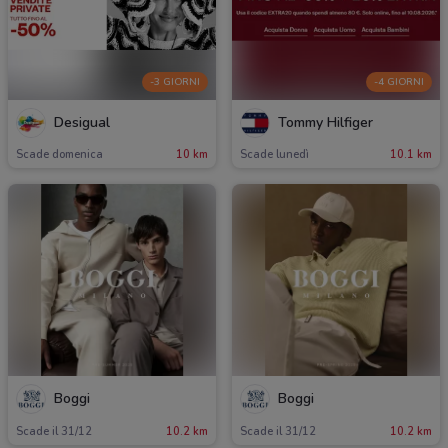
-3 GIORNI
-4 GIORNI
Desigual
Tommy Hilfiger
Scade domenica
10 km
Scade lunedì
10.1 km
Boggi
Boggi
Scade il 31/12
10.2 km
Scade il 31/12
10.2 km