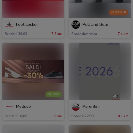
-3 GIORNI
Foot Locker
Pull and Bear
Scade il 30/09
7.3 km
Scade domenica
7.4 km
NUOVO
Melluso
Parentini
Scade il 18/08
8 km
Scade il 22/09
8.1 km