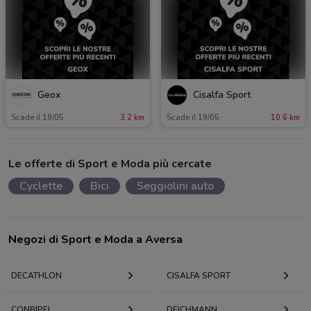
Geox
Cisalfa Sport
Scade il 19/05
3.2 km
Scade il 19/05
10.6 km
Le offerte di Sport e Moda più cercate
Cyclette
Bici
Seggiolini auto
Negozi di Sport e Moda a Aversa
DECATHLON
CISALFA SPORT
CONBIPEL
DEICHMANN