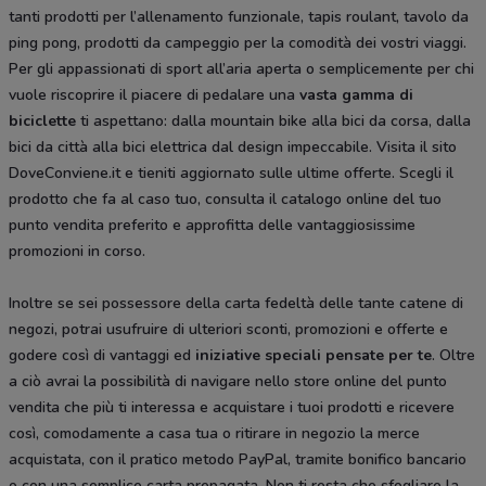
tanti prodotti per l’allenamento funzionale, tapis roulant, tavolo da
ping pong, prodotti da campeggio per la comodità dei vostri viaggi.
Per gli appassionati di sport all’aria aperta o semplicemente per chi
vuole riscoprire il piacere di pedalare una
vasta gamma di
biciclette
ti aspettano: dalla mountain bike alla bici da corsa, dalla
bici da città alla bici elettrica dal design impeccabile. Visita il sito
DoveConviene.it e tieniti aggiornato sulle ultime offerte. Scegli il
prodotto che fa al caso tuo, consulta il catalogo online del tuo
punto vendita preferito e approfitta delle vantaggiosissime
promozioni in corso.
Inoltre se sei possessore della carta fedeltà delle tante catene di
negozi, potrai usufruire di ulteriori sconti, promozioni e offerte e
godere così di vantaggi ed
iniziative speciali pensate per te
. Oltre
a ciò avrai la possibilità di navigare nello store online del punto
vendita che più ti interessa e acquistare i tuoi prodotti e ricevere
così, comodamente a casa tua o ritirare in negozio la merce
acquistata, con il pratico metodo PayPal, tramite bonifico bancario
o con una semplice carta prepagata. Non ti resta che sfogliare la