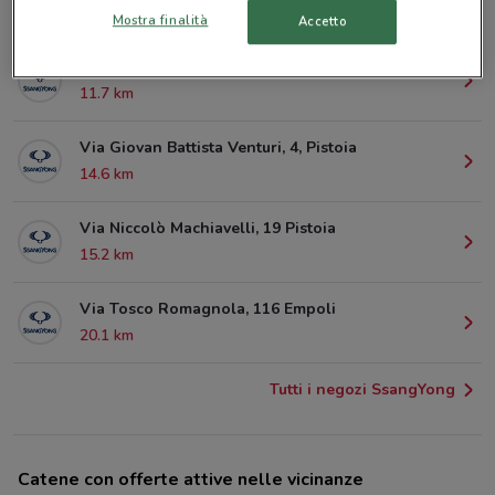
1.9 km
Mostra finalità
Accetto
Via Arturo Ferrarin, 32 Firenze
11.7 km
Via Giovan Battista Venturi, 4, Pistoia
14.6 km
Via Niccolò Machiavelli, 19 Pistoia
15.2 km
Via Tosco Romagnola, 116 Empoli
20.1 km
Tutti i negozi SsangYong
Catene con offerte attive nelle vicinanze