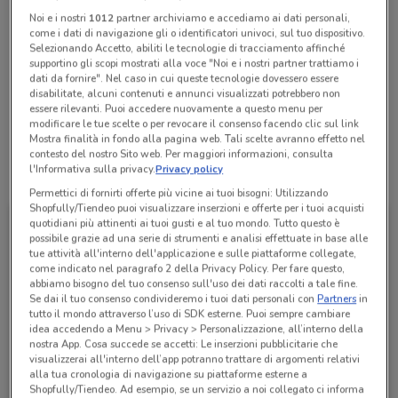
Chiama il negozio
Noi e i nostri
1012
partner archiviamo e accediamo ai dati personali,
come i dati di navigazione gli o identificatori univoci, sul tuo dispositivo.
Selezionando Accetto, abiliti le tecnologie di tracciamento affinché
supportino gli scopi mostrati alla voce "Noi e i nostri partner trattiamo i
Lunedì
Martedì
Mercoledì
Giovedì
n.d.
n.d.
n.d.
n.d.
Venerdì
n.d.
dati da fornire". Nel caso in cui queste tecnologie dovessero essere
Sabato
Domenica
n.d.
n.d.
disabilitate, alcuni contenuti e annunci visualizzati potrebbero non
essere rilevanti. Puoi accedere nuovamente a questo menu per
0574.607944
modificare le tue scelte o per revocare il consenso facendo clic sul link
Mostra finalità in fondo alla pagina web. Tali scelte avranno effetto nel
contesto del nostro Sito web. Per maggiori informazioni, consulta
l'Informativa sulla privacy.
Privacy policy
Tutte le promozioni di questo negozio
Permettici di fornirti offerte più vicine ai tuoi bisogni: Utilizzando
Shopfully/Tiendeo puoi visualizzare inserzioni e offerte per i tuoi acquisti
quotidiani più attinenti ai tuoi gusti e al tuo mondo. Tutto questo è
possibile grazie ad una serie di strumenti e analisi effettuate in base alle
tue attività all'interno dell'applicazione e sulle piattaforme collegate,
come indicato nel paragrafo 2 della Privacy Policy. Per fare questo,
abbiamo bisogno del tuo consenso sull'uso dei dati raccolti a tale fine.
Se dai il tuo consenso condivideremo i tuoi dati personali con
Partners
in
tutto il mondo attraverso l’uso di SDK esterne. Puoi sempre cambiare
idea accedendo a Menu > Privacy > Personalizzazione, all’interno della
nostra App. Cosa succede se accetti: Le inserzioni pubblicitarie che
visualizzerai all'interno dell’app potranno trattare di argomenti relativi
alla tua cronologia di navigazione su piattaforme esterne a
SsangYong
Shopfully/Tiendeo. Ad esempio, se un servizio a noi collegato ci informa