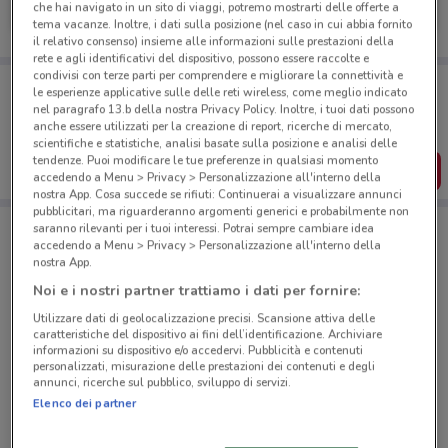
che hai navigato in un sito di viaggi, potremo mostrarti delle offerte a
1.4 km
tema vacanze. Inoltre, i dati sulla posizione (nel caso in cui abbia fornito
il relativo consenso) insieme alle informazioni sulle prestazioni della
rete e agli identificativi del dispositivo, possono essere raccolte e
condivisi con terze parti per comprendere e migliorare la connettività e
Porta DoveConviene sempre con te!
le esperienze applicative sulle delle reti wireless, come meglio indicato
Puoi trovare le migliori offerte dei negozi vicino a te,
nel paragrafo 13.b della nostra Privacy Policy. Inoltre, i tuoi dati possono
salvarle e creare la tua lista del risparmio, comodamente
anche essere utilizzati per la creazione di report, ricerche di mercato,
dal tuo cellulare.
scientifiche e statistiche, analisi basate sulla posizione e analisi delle
tendenze. Puoi modificare le tue preferenze in qualsiasi momento
SCARICA L’APP
accedendo a Menu > Privacy > Personalizzazione all'interno della
nostra App. Cosa succede se rifiuti: Continuerai a visualizzare annunci
pubblicitari, ma riguarderanno argomenti generici e probabilmente non
saranno rilevanti per i tuoi interessi. Potrai sempre cambiare idea
accedendo a Menu > Privacy > Personalizzazione all'interno della
Negozi SsangYong a Prato
nostra App.
Noi e i nostri partner trattiamo i dati per fornire:
Utilizzare dati di geolocalizzazione precisi. Scansione attiva delle
caratteristiche del dispositivo ai fini dell’identificazione. Archiviare
informazioni su dispositivo e/o accedervi. Pubblicità e contenuti
personalizzati, misurazione delle prestazioni dei contenuti e degli
annunci, ricerche sul pubblico, sviluppo di servizi.
© MapTiler
© OpenStreetMap contributors
Elenco dei partner
Via Roubaix, 17 Prato