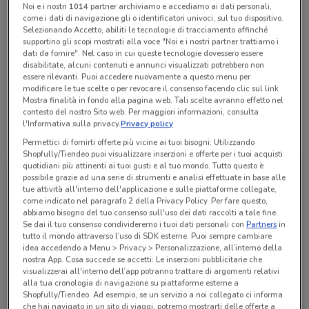
Noi e i nostri
1014
partner archiviamo e accediamo ai dati personali,
Chiama il negozio
come i dati di navigazione gli o identificatori univoci, sul tuo dispositivo.
Selezionando Accetto, abiliti le tecnologie di tracciamento affinché
supportino gli scopi mostrati alla voce "Noi e i nostri partner trattiamo i
Lunedì
Martedì
Mercoledì
Giovedì
Venerdì
Sabato
n.d.
n.d.
n.d.
n.d.
n.d.
n.d.
dati da fornire". Nel caso in cui queste tecnologie dovessero essere
Domenica
n.d.
disabilitate, alcuni contenuti e annunci visualizzati potrebbero non
essere rilevanti. Puoi accedere nuovamente a questo menu per
015.2547070
modificare le tue scelte o per revocare il consenso facendo clic sul link
Mostra finalità in fondo alla pagina web. Tali scelte avranno effetto nel
contesto del nostro Sito web. Per maggiori informazioni, consulta
l'Informativa sulla privacy.
Privacy policy
Tutte le promozioni di questo negozio
Permettici di fornirti offerte più vicine ai tuoi bisogni: Utilizzando
Shopfully/Tiendeo puoi visualizzare inserzioni e offerte per i tuoi acquisti
quotidiani più attinenti ai tuoi gusti e al tuo mondo. Tutto questo è
possibile grazie ad una serie di strumenti e analisi effettuate in base alle
tue attività all'interno dell'applicazione e sulle piattaforme collegate,
come indicato nel paragrafo 2 della Privacy Policy. Per fare questo,
abbiamo bisogno del tuo consenso sull'uso dei dati raccolti a tale fine.
Se dai il tuo consenso condivideremo i tuoi dati personali con
Partners
in
tutto il mondo attraverso l’uso di SDK esterne. Puoi sempre cambiare
idea accedendo a Menu > Privacy > Personalizzazione, all’interno della
nostra App. Cosa succede se accetti: Le inserzioni pubblicitarie che
visualizzerai all'interno dell’app potranno trattare di argomenti relativi
alla tua cronologia di navigazione su piattaforme esterne a
Shopfully/Tiendeo. Ad esempio, se un servizio a noi collegato ci informa
SsangYong
che hai navigato in un sito di viaggi, potremo mostrarti delle offerte a