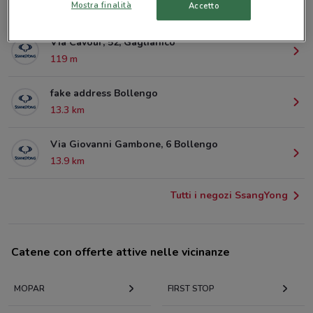
Mostra finalità
Accetto
105 m
Via Cavour, 52, Gaglianico
119 m
fake address Bollengo
13.3 km
Via Giovanni Gambone, 6 Bollengo
13.9 km
Tutti i negozi SsangYong
Catene con offerte attive nelle vicinanze
MOPAR
FIRST STOP