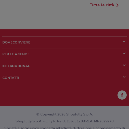
Tutte le città
DOVECONVIENE
Cos'è DoveConviene
PER LE AZIENDE
Chi siamo
Cosa facciamo
INTERNATIONAL
News e media
Richieste commerciali e marketing
Brazil
CONTATTI
Lavora con noi
Mexico
Segnalazione punto vendita
France
Segnalazione Volantino
Australia
Hai un malfunzionamento sul web o sull'app?
New Zealand
© Copyright 2026 Shopfully S.p.A.
Shopfully S.p.A. - C.F / P. Iva 03156531208 REA: MI-2029270
Società a socio unico soggetta all’attività di direzione e coordinamento di