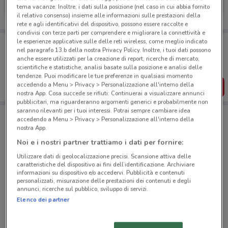
tema vacanze. Inoltre, i dati sulla posizione (nel caso in cui abbia fornito
105 m
il relativo consenso) insieme alle informazioni sulle prestazioni della
rete e agli identificativi del dispositivo, possono essere raccolte e
condivisi con terze parti per comprendere e migliorare la connettività e
le esperienze applicative sulle delle reti wireless, come meglio indicato
Porta DoveConviene sempre con te!
nel paragrafo 13.b della nostra Privacy Policy. Inoltre, i tuoi dati possono
Puoi trovare le migliori offerte dei negozi vicino a te,
anche essere utilizzati per la creazione di report, ricerche di mercato,
salvarle e creare la tua lista del risparmio, comodamente
scientifiche e statistiche, analisi basate sulla posizione e analisi delle
dal tuo cellulare.
tendenze. Puoi modificare le tue preferenze in qualsiasi momento
accedendo a Menu > Privacy > Personalizzazione all'interno della
SCARICA L’APP
nostra App. Cosa succede se rifiuti: Continuerai a visualizzare annunci
pubblicitari, ma riguarderanno argomenti generici e probabilmente non
saranno rilevanti per i tuoi interessi. Potrai sempre cambiare idea
accedendo a Menu > Privacy > Personalizzazione all'interno della
Negozi SsangYong a Gaglianico
nostra App.
Noi e i nostri partner trattiamo i dati per fornire:
Utilizzare dati di geolocalizzazione precisi. Scansione attiva delle
caratteristiche del dispositivo ai fini dell’identificazione. Archiviare
informazioni su dispositivo e/o accedervi. Pubblicità e contenuti
personalizzati, misurazione delle prestazioni dei contenuti e degli
annunci, ricerche sul pubblico, sviluppo di servizi.
© MapTiler
© OpenStreetMap contributors
Elenco dei partner
Via Camillo Cavour, 55, Gaglianico