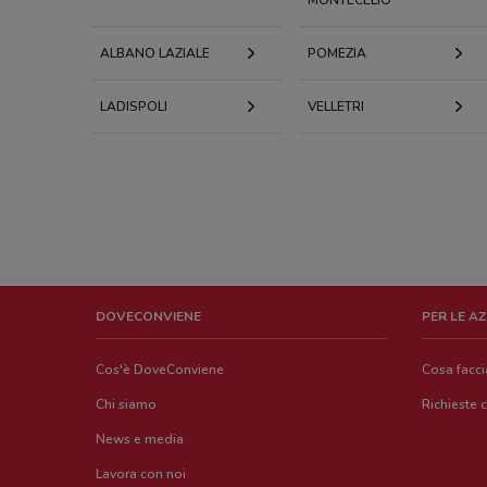
ALBANO LAZIALE
POMEZIA
LADISPOLI
VELLETRI
DOVECONVIENE
PER LE A
Cos'è DoveConviene
Cosa facc
Chi siamo
Richieste 
News e media
Lavora con noi