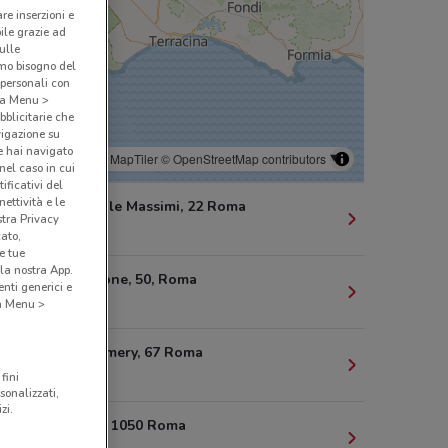
are inserzioni e
bile grazie ad
sulle
amo bisogno del
 personali con
o a Menu >
bblicitarie che
vigazione su
e hai navigato
© MapTiler
© OpenStreetMap contributors
(nel caso in cui
ificativi del
ettività e le
Via Cardinale Massimi, 22 Roma
stra Privacy
4.3 km
cato,
e tue
la nostra App.
Via Montaione, 50, Roma
nti generici e
5.3 km
 a Menu >
Via Carlo Emery, 67 Roma
6.4 km
fini
sonalizzati,
zi.
Via Aurelia, 1050 Roma