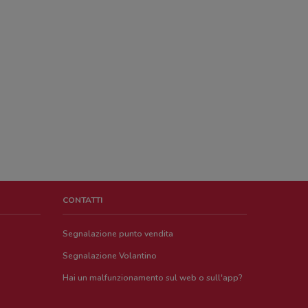
CONTATTI
Segnalazione punto vendita
Segnalazione Volantino
Hai un malfunzionamento sul web o sull'app?