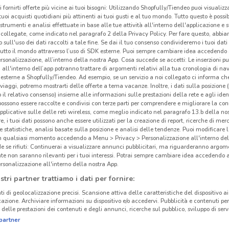
i fornirti offerte più vicine ai tuoi bisogni: Utilizzando Shopfully/Tiendeo puoi visualizz
i tuoi acquisti quotidiani più attinenti ai tuoi gusti e al tuo mondo. Tutto questo è possi
 strumenti e analisi effettuate in base alle tue attività all'interno dell'applicazione e 
collegate, come indicato nel paragrafo 2 della Privacy Policy. Per fare questo, abbi
 sull'uso dei dati raccolti a tale fine. Se dai il tuo consenso condivideremo i tuoi dati
tutto il mondo attraverso l’uso di SDK esterne. Puoi sempre cambiare idea accedend
rsonalizzazione, all’interno della nostra App. Cosa succede se accetti: Le inserzioni pu
i all'interno dell’app potranno trattare di argomenti relativi alla tua cronologia di na
esterne a Shopfully/Tiendeo. Ad esempio, se un servizio a noi collegato ci informa ch
i viaggi, potremo mostrarti delle offerte a tema vacanze. Inoltre, i dati sulla posizione 
o il relativo consenso) insieme alle informazioni sulle prestazioni della rete e agli ident
 possono essere raccolte e condivisi con terze parti per comprendere e migliorare la conn
pplicative sulle delle reti wireless, come meglio indicato nel paragrafo 13.b della no
re, i tuoi dati possono anche essere utilizzati per la creazione di report, ricerche di mer
 e statistiche, analisi basate sulla posizione e analisi delle tendenze. Puoi modificare l
in qualsiasi momento accedendo a Menu > Privacy > Personalizzazione all'interno del
 se rifiuti: Continuerai a visualizzare annunci pubblicitari, ma riguarderanno argome
te non saranno rilevanti per i tuoi interessi. Potrai sempre cambiare idea accedendo
rsonalizzazione all'interno della nostra App.
stri partner trattiamo i dati per fornire:
ti di geolocalizzazione precisi. Scansione attiva delle caratteristiche del dispositivo ai 
icazione. Archiviare informazioni su dispositivo e/o accedervi. Pubblicità e contenuti per
delle prestazioni dei contenuti e degli annunci, ricerche sul pubblico, sviluppo di servi
partner