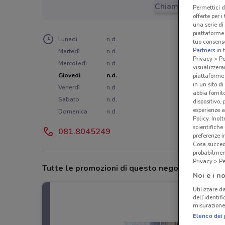
Chiama il negozio
Permettici d
offerte per 
una serie di
piattaforme 
Lunedì
n.d.
tuo consenso
Partners
in 
Martedì
n.d.
Privacy > Pe
Mercoledì
n.d.
visualizzera
Giovedì
n.d.
piattaforme 
in un sito d
Venerdì
n.d.
abbia fornit
Sabato
n.d.
dispositivo,
esperienze a
Domenica
n.d.
Policy. Inolt
scientifiche
081.8045249
preferenze 
Cosa succede
probabilmen
Privacy > Pe
Tutte le promozioni di questo negozio
Noi e i no
Utilizzare da
dell’identif
misurazione 
Elenco dei 