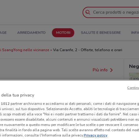
AGE
ARREDAMENTO
MOTORI
SALUTE E BENESSERE
INF
i SsangYong nelle vicinanze
Via Caranfe, 2 - Offerte, telefono e orari
Neg
Più info
Contin
 della tua privacy
i
1012
partner archiviamo e accediamo ai dati personali, come i dati di navigazione g
ri univoci, sul tuo dispositivo. Selezionando Accetto, abiliti le tecnologie di tracciame
li scopi mostrati alla voce "Noi e i nostri partner trattiamo i dati da fornire". Nel caso 
ovessero essere disabilitate, alcuni contenuti e annunci visualizzati potrebbero non ess
provvedimenti regionali o nazionali. Verifica l’accuratezza
re nuovamente a questo menu per modificare le tue scelte o per revocare il consenso
tra finalità in fondo alla pagina web. Tali scelte avranno effetto nel contesto del nost
 informazioni, consulta l'Informativa sulla privacy.
Privacy policy