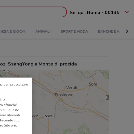
Sei qui:
Roma - 00135
ANZIA E GIOCHI
ANIMALI
SPORT E MODA
BANCHE E ASSICUR
ozi SsangYong a Monte di procida
ua senza accettare
li o
nto affinché
in cui queste
ere rilevanti.
 facendo clic
ro Sito web.