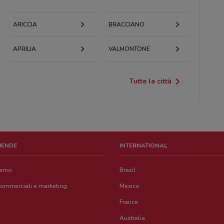
ARICCIA
BRACCIANO
APRILIA
VALMONTONE
Tutte le città
ZIENDE
INTERNATIONAL
iamo
Brazil
commerciali e marketing
Mexico
France
Australia