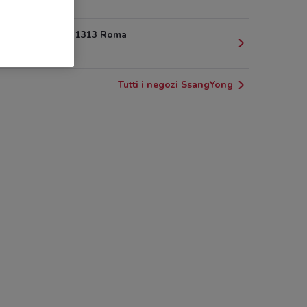
8.4 km
Via Salaria, 1313 Roma
8.8 km
Tutti i negozi SsangYong