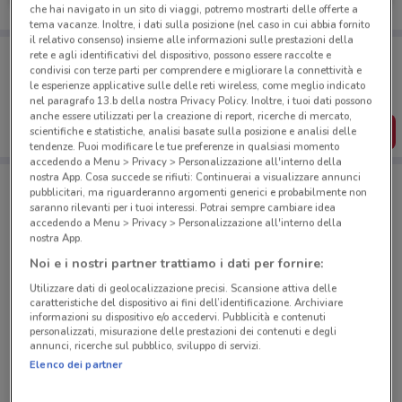
che hai navigato in un sito di viaggi, potremo mostrarti delle offerte a
tema vacanze. Inoltre, i dati sulla posizione (nel caso in cui abbia fornito
il relativo consenso) insieme alle informazioni sulle prestazioni della
Porta DoveConviene sempre con te!
rete e agli identificativi del dispositivo, possono essere raccolte e
Puoi trovare le migliori offerte dei negozi vicino a te,
condivisi con terze parti per comprendere e migliorare la connettività e
salvarle e creare la tua lista del risparmio, comodamente
le esperienze applicative sulle delle reti wireless, come meglio indicato
dal tuo cellulare.
nel paragrafo 13.b della nostra Privacy Policy. Inoltre, i tuoi dati possono
anche essere utilizzati per la creazione di report, ricerche di mercato,
SCARICA L’APP
scientifiche e statistiche, analisi basate sulla posizione e analisi delle
tendenze. Puoi modificare le tue preferenze in qualsiasi momento
accedendo a Menu > Privacy > Personalizzazione all'interno della
nostra App. Cosa succede se rifiuti: Continuerai a visualizzare annunci
pubblicitari, ma riguarderanno argomenti generici e probabilmente non
Negozi Sky a Roma
saranno rilevanti per i tuoi interessi. Potrai sempre cambiare idea
accedendo a Menu > Privacy > Personalizzazione all'interno della
nostra App.
Noi e i nostri partner trattiamo i dati per fornire:
Utilizzare dati di geolocalizzazione precisi. Scansione attiva delle
caratteristiche del dispositivo ai fini dell’identificazione. Archiviare
informazioni su dispositivo e/o accedervi. Pubblicità e contenuti
© MapTiler
© OpenStreetMap contributors
personalizzati, misurazione delle prestazioni dei contenuti e degli
annunci, ricerche sul pubblico, sviluppo di servizi.
Elenco dei partner
V. Morgagni, 4/C Roma
487 m
APERTO