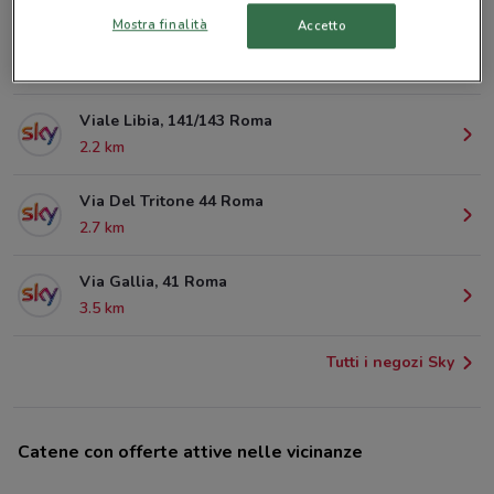
Mostra finalità
Accetto
Via Tiburtina, 413 Roma
1.9 km
Viale Libia, 141/143 Roma
2.2 km
Via Del Tritone 44 Roma
2.7 km
Via Gallia, 41 Roma
3.5 km
Tutti i negozi Sky
Catene con offerte attive nelle vicinanze