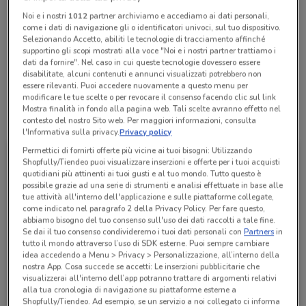
Noi e i nostri
1012
partner archiviamo e accediamo ai dati personali,
come i dati di navigazione gli o identificatori univoci, sul tuo dispositivo.
Lunedì
Martedì
Mercoledì
n.d.
n.d.
n.d.
Selezionando Accetto, abiliti le tecnologie di tracciamento affinché
Giovedì
n.d.
Venerdì
Sabato
Domenica
n.d.
n.d.
n.d.
supportino gli scopi mostrati alla voce "Noi e i nostri partner trattiamo i
dati da fornire". Nel caso in cui queste tecnologie dovessero essere
Ilmarhit Srl
disabilitate, alcuni contenuti e annunci visualizzati potrebbero non
essere rilevanti. Puoi accedere nuovamente a questo menu per
modificare le tue scelte o per revocare il consenso facendo clic sul link
Mostra finalità in fondo alla pagina web. Tali scelte avranno effetto nel
Tutte le promozioni di questo negozio
contesto del nostro Sito web. Per maggiori informazioni, consulta
l'Informativa sulla privacy.
Privacy policy
Permettici di fornirti offerte più vicine ai tuoi bisogni: Utilizzando
Shopfully/Tiendeo puoi visualizzare inserzioni e offerte per i tuoi acquisti
quotidiani più attinenti ai tuoi gusti e al tuo mondo. Tutto questo è
possibile grazie ad una serie di strumenti e analisi effettuate in base alle
tue attività all'interno dell'applicazione e sulle piattaforme collegate,
come indicato nel paragrafo 2 della Privacy Policy. Per fare questo,
abbiamo bisogno del tuo consenso sull'uso dei dati raccolti a tale fine.
Se dai il tuo consenso condivideremo i tuoi dati personali con
Partners
in
tutto il mondo attraverso l’uso di SDK esterne. Puoi sempre cambiare
idea accedendo a Menu > Privacy > Personalizzazione, all’interno della
nostra App. Cosa succede se accetti: Le inserzioni pubblicitarie che
visualizzerai all'interno dell’app potranno trattare di argomenti relativi
Sky
alla tua cronologia di navigazione su piattaforme esterne a
Scade il 16/08
487 m
Shopfully/Tiendeo. Ad esempio, se un servizio a noi collegato ci informa