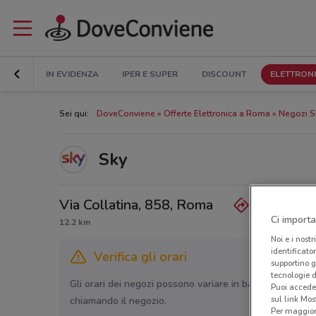
IN EVIDENZA
IPER E SUPER
DISCOUNT
ELETTRON
Sei qui:
DoveConviene
Offerte Elettronica a Roma
Negozi S
Sky
Via Collatina, 858, Roma
Ci importa
12.2 km
Noi e i nostr
identificato
Verifica gli orari
supportino g
tecnologie d
Gli orari dei negozi possono variare in base agli ultimi 
Puoi accede
sul link Mos
chiamando il negozio.
Per maggiori