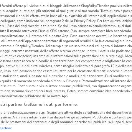
i fornirti offerte più vicine ai tuoi bisogni: Utilizzando Shopfully/Tiendeo puoi visualizz
i tuoi acquisti quotidiani più attinenti ai tuoi gusti e al tuo mondo. Tutto questo è possi
 strumenti e analisi effettuate in base alle tue attività all'interno dell'applicazione e 
collegate, come indicato nel paragrafo 2 della Privacy Policy. Per fare questo, abbi
 sull'uso dei dati raccolti a tale fine. Se dai il tuo consenso condivideremo i tuoi dati
tutto il mondo attraverso l’uso di SDK esterne. Puoi sempre cambiare idea accedend
rsonalizzazione, all’interno della nostra App. Cosa succede se accetti: Le inserzioni pu
i all'interno dell’app potranno trattare di argomenti relativi alla tua cronologia di na
esterne a Shopfully/Tiendeo. Ad esempio, se un servizio a noi collegato ci informa ch
i viaggi, potremo mostrarti delle offerte a tema vacanze. Inoltre, i dati sulla posizione 
o il relativo consenso) insieme alle informazioni sulle prestazioni della rete e agli ident
 possono essere raccolte e condivisi con terze parti per comprendere e migliorare la conn
pplicative sulle delle reti wireless, come meglio indicato nel paragrafo 13.b della no
re, i tuoi dati possono anche essere utilizzati per la creazione di report, ricerche di mer
 e statistiche, analisi basate sulla posizione e analisi delle tendenze. Puoi modificare l
in qualsiasi momento accedendo a Menu > Privacy > Personalizzazione all'interno del
 se rifiuti: Continuerai a visualizzare annunci pubblicitari, ma riguarderanno argome
te non saranno rilevanti per i tuoi interessi. Potrai sempre cambiare idea accedendo
rsonalizzazione all'interno della nostra App.
stri partner trattiamo i dati per fornire:
ti di geolocalizzazione precisi. Scansione attiva delle caratteristiche del dispositivo ai 
icazione. Archiviare informazioni su dispositivo e/o accedervi. Pubblicità e contenuti per
delle prestazioni dei contenuti e degli annunci, ricerche sul pubblico, sviluppo di servi
partner