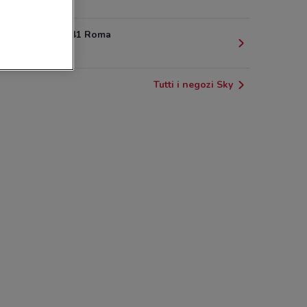
2.7 km
Via Gallia, 41 Roma
3.5 km
Tutti i negozi Sky