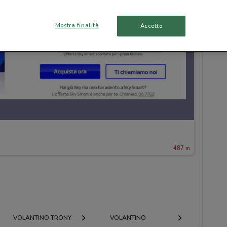
Mostra finalità
Accetto
487 m
VOLANTINO TRONY
VOLANTINO