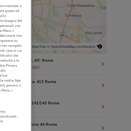
are inserzioni e
bile grazie ad
sulle
amo bisogno del
 personali con
o a Menu >
bblicitarie che
vigazione su
e hai navigato
© MapTiler
© OpenStreetMap contributors
(nel caso in cui
ificativi del
V. Morgagni, 4/C Roma
ettività e le
stra Privacy
487 m
CHIUSO
cato,
e tue
la nostra App.
Via Tiburtina, 413 Roma
nti generici e
1.9 km
 a Menu >
Viale Libia, 141/143 Roma
2.2 km
fini
sonalizzati,
zi.
Via Del Tritone 44 Roma