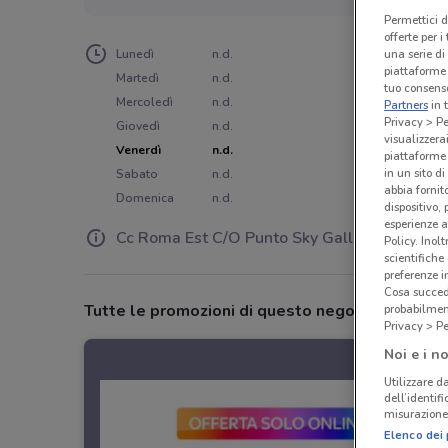
Permettici d
offerte per 
una serie di
Lunedì
n.d.
piattaforme 
Martedì
n.d.
tuo consenso
Mercoledì
n.d.
Partners
in 
Privacy > Pe
Giovedì
n.d.
visualizzera
Venerdì
n.d.
piattaforme 
in un sito d
Sabato
n.d.
abbia fornit
Domenica
n.d.
dispositivo,
esperienze a
Cc Roma Est C/O Punto Sky Galleria
Policy. Inolt
scientifiche
preferenze 
Cosa succede
Tutte le promozioni di questo negozio
probabilmen
Privacy > Pe
Noi e i no
Utilizzare da
dell’identif
misurazione 
Elenco dei 