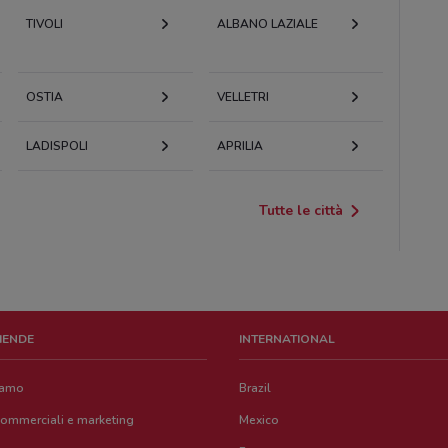
TIVOLI
ALBANO LAZIALE
OSTIA
VELLETRI
LADISPOLI
APRILIA
Tutte le città
ZIENDE
INTERNATIONAL
iamo
Brazil
commerciali e marketing
Mexico