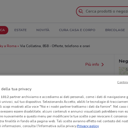
ICA
ESTATE
NOVITÀ
CURA CASA E CORPO
BRICOLAGE
ky a Roma
Via Collatina, 858 - Offerte, telefono e orari
Neg
Più info
Contin
 della tua privacy
i
1012
partner archiviamo e accediamo ai dati personali, come i dati di navigazione g
ri univoci, sul tuo dispositivo. Selezionando Accetto, abiliti le tecnologie di tracciame
li scopi mostrati alla voce "Noi e i nostri partner trattiamo i dati da fornire". Nel caso 
ovessero essere disabilitate, alcuni contenuti e annunci visualizzati potrebbero non ess
provvedimenti regionali o nazionali. Verifica l’accuratezza
re nuovamente a questo menu per modificare le tue scelte o per revocare il consenso
tra finalità in fondo alla pagina web. Tali scelte avranno effetto nel contesto del nost
 informazioni, consulta l'Informativa sulla privacy.
Privacy policy