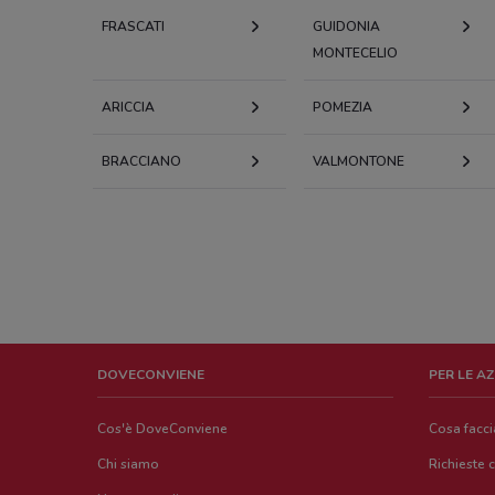
FRASCATI
GUIDONIA
MONTECELIO
ARICCIA
POMEZIA
BRACCIANO
VALMONTONE
DOVECONVIENE
PER LE A
Cos'è DoveConviene
Cosa facc
Chi siamo
Richieste 