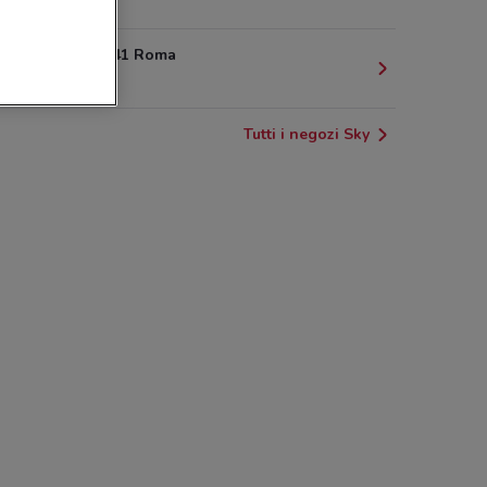
2.7 km
Via Gallia, 41 Roma
3.5 km
Tutti i negozi Sky