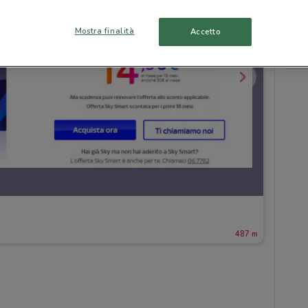
Mostra finalità
Accetto
487 m