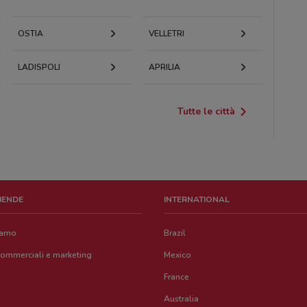
OSTIA
VELLETRI
LADISPOLI
APRILIA
Tutte le città
ZIENDE
INTERNATIONAL
iamo
Brazil
commerciali e marketing
Mexico
France
Australia