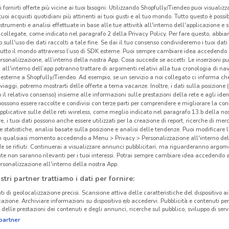
i fornirti offerte più vicine ai tuoi bisogni: Utilizzando Shopfully/Tiendeo puoi visualizz
i tuoi acquisti quotidiani più attinenti ai tuoi gusti e al tuo mondo. Tutto questo è possi
 strumenti e analisi effettuate in base alle tue attività all'interno dell'applicazione e 
collegate, come indicato nel paragrafo 2 della Privacy Policy. Per fare questo, abbi
 sull'uso dei dati raccolti a tale fine. Se dai il tuo consenso condivideremo i tuoi dati
tutto il mondo attraverso l’uso di SDK esterne. Puoi sempre cambiare idea accedend
rsonalizzazione, all’interno della nostra App. Cosa succede se accetti: Le inserzioni pu
i all'interno dell’app potranno trattare di argomenti relativi alla tua cronologia di na
esterne a Shopfully/Tiendeo. Ad esempio, se un servizio a noi collegato ci informa ch
i viaggi, potremo mostrarti delle offerte a tema vacanze. Inoltre, i dati sulla posizione 
o il relativo consenso) insieme alle informazioni sulle prestazioni della rete e agli ident
 possono essere raccolte e condivisi con terze parti per comprendere e migliorare la conn
pplicative sulle delle reti wireless, come meglio indicato nel paragrafo 13.b della no
re, i tuoi dati possono anche essere utilizzati per la creazione di report, ricerche di mer
 e statistiche, analisi basate sulla posizione e analisi delle tendenze. Puoi modificare l
in qualsiasi momento accedendo a Menu > Privacy > Personalizzazione all'interno del
 se rifiuti: Continuerai a visualizzare annunci pubblicitari, ma riguarderanno argome
te non saranno rilevanti per i tuoi interessi. Potrai sempre cambiare idea accedendo
rsonalizzazione all'interno della nostra App.
stri partner trattiamo i dati per fornire:
ti di geolocalizzazione precisi. Scansione attiva delle caratteristiche del dispositivo ai 
icazione. Archiviare informazioni su dispositivo e/o accedervi. Pubblicità e contenuti per
delle prestazioni dei contenuti e degli annunci, ricerche sul pubblico, sviluppo di servi
partner