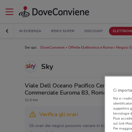
IN EVIDENZA
IPER E SUPER
DISCOUNT
ELETTRON
Sei qui:
DoveConviene
Offerte Elettronica a Roma
Negozi S
Sky
Viale Dell Oceano Pacifico Centro
Ci importa
Commerciale Euroma 83, Roma
Noi e i nostr
11.5 km
identificato
supportino g
Verifica gli orari
tecnologie d
Puoi accede
sul link Mos
Gli orari dei negozi possono variare in base agli ultimi 
Per maggiori