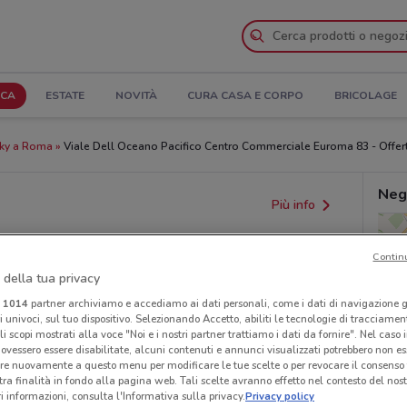
ICA
ESTATE
NOVITÀ
CURA CASA E CORPO
BRICOLAGE
ky a Roma
Viale Dell Oceano Pacifico Centro Commerciale Euroma 83 - Offerte
Neg
Più info
Contin
 della tua privacy
i
1014
partner archiviamo e accediamo ai dati personali, come i dati di navigazione g
ri univoci, sul tuo dispositivo. Selezionando Accetto, abiliti le tecnologie di tracciame
li scopi mostrati alla voce "Noi e i nostri partner trattiamo i dati da fornire". Nel caso 
ovessero essere disabilitate, alcuni contenuti e annunci visualizzati potrebbero non ess
re nuovamente a questo menu per modificare le tue scelte o per revocare il consenso
tra finalità in fondo alla pagina web. Tali scelte avranno effetto nel contesto del nost
provvedimenti regionali o nazionali. Verifica l’accuratezza
 informazioni, consulta l'Informativa sulla privacy.
Privacy policy