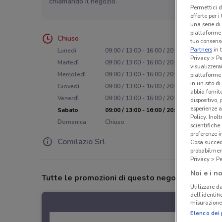
chiamando il negozio.
Permettici d
offerte per 
una serie di
piattaforme 
Chiuso
tuo consenso
Partners
in 
Lunedì
09:00 / 13:00 - 16:00 / 20:00
Privacy > Pe
Martedì
09:00 / 13:00 - 16:00 / 20:00
visualizzera
Mercoledì
09:00 / 13:00 - 16:00 / 20:00
piattaforme 
in un sito d
Giovedì
09:00 / 13:00 - 16:00 / 20:00
abbia fornit
Venerdì
09:00 / 13:00 - 16:00 / 20:00
dispositivo,
esperienze a
Sabato
09:00 / 13:00 - 16:00 / 20:00
Policy. Inolt
Domenica
Chiuso
scientifiche
preferenze 
Comilazio Srl
Cosa succede
probabilmen
Privacy > Pe
Noi e i no
Tutte le promozioni di questo negozio
Utilizzare da
dell’identif
misurazione 
Elenco dei 