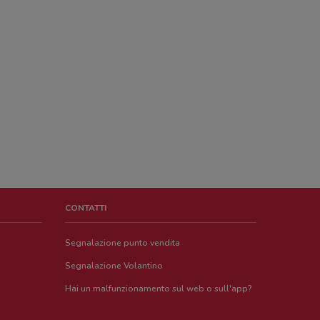
CONTATTI
Segnalazione punto vendita
Segnalazione Volantino
Hai un malfunzionamento sul web o sull'app?