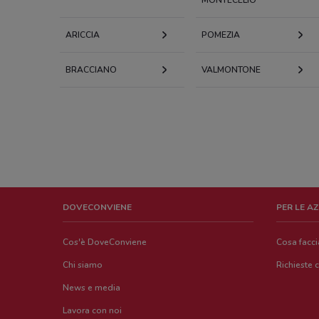
ARICCIA
POMEZIA
BRACCIANO
VALMONTONE
DOVECONVIENE
PER LE A
Cos'è DoveConviene
Cosa facc
Chi siamo
Richieste 
News e media
Lavora con noi