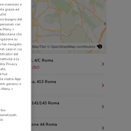
are inserzioni e
bile grazie ad
sulle
amo bisogno del
 personali con
o a Menu >
bblicitarie che
vigazione su
e hai navigato
© MapTiler
© OpenStreetMap contributors
(nel caso in cui
ificativi del
ettività e le
V. Morgagni, 4/C Roma
stra Privacy
487 m
CHIUSO
cato,
e tue
la nostra App.
Via Tiburtina, 413 Roma
nti generici e
1.9 km
 a Menu >
Viale Libia, 141/143 Roma
2.2 km
fini
sonalizzati,
zi.
Via Del Tritone 44 Roma