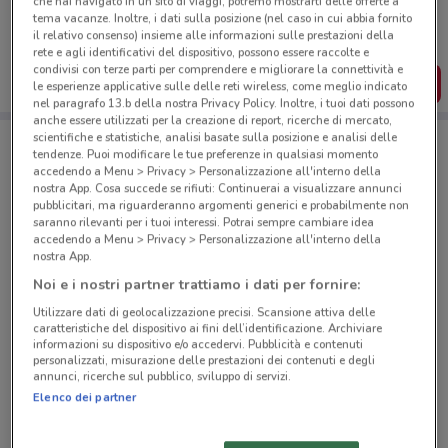
che hai navigato in un sito di viaggi, potremo mostrarti delle offerte a
Puoi trovare le migliori offerte dei negozi vicino a te,
tema vacanze. Inoltre, i dati sulla posizione (nel caso in cui abbia fornito
salvarle e creare la tua lista del risparmio, comodamente
il relativo consenso) insieme alle informazioni sulle prestazioni della
dal tuo cellulare.
rete e agli identificativi del dispositivo, possono essere raccolte e
condivisi con terze parti per comprendere e migliorare la connettività e
SCARICA L’APP
le esperienze applicative sulle delle reti wireless, come meglio indicato
nel paragrafo 13.b della nostra Privacy Policy. Inoltre, i tuoi dati possono
anche essere utilizzati per la creazione di report, ricerche di mercato,
scientifiche e statistiche, analisi basate sulla posizione e analisi delle
tendenze. Puoi modificare le tue preferenze in qualsiasi momento
Negozi Sigma a Busto Arsizio
accedendo a Menu > Privacy > Personalizzazione all'interno della
nostra App. Cosa succede se rifiuti: Continuerai a visualizzare annunci
pubblicitari, ma riguarderanno argomenti generici e probabilmente non
saranno rilevanti per i tuoi interessi. Potrai sempre cambiare idea
accedendo a Menu > Privacy > Personalizzazione all'interno della
nostra App.
Noi e i nostri partner trattiamo i dati per fornire:
© MapTiler
© OpenStreetMap contributors
Utilizzare dati di geolocalizzazione precisi. Scansione attiva delle
caratteristiche del dispositivo ai fini dell’identificazione. Archiviare
informazioni su dispositivo e/o accedervi. Pubblicità e contenuti
Via Amilcare Ponchielli, 7 Busto Arsizio
personalizzati, misurazione delle prestazioni dei contenuti e degli
1 km
annunci, ricerche sul pubblico, sviluppo di servizi.
Elenco dei partner
Viale Giotto, 5 Busto Arsizio
2.2 km
APERTO