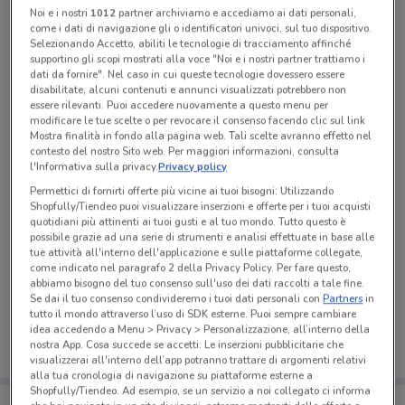
Noi e i nostri
1012
partner archiviamo e accediamo ai dati personali,
Tutte le promozioni di questo negozio
come i dati di navigazione gli o identificatori univoci, sul tuo dispositivo.
Selezionando Accetto, abiliti le tecnologie di tracciamento affinché
supportino gli scopi mostrati alla voce "Noi e i nostri partner trattiamo i
dati da fornire". Nel caso in cui queste tecnologie dovessero essere
disabilitate, alcuni contenuti e annunci visualizzati potrebbero non
essere rilevanti. Puoi accedere nuovamente a questo menu per
modificare le tue scelte o per revocare il consenso facendo clic sul link
Mostra finalità in fondo alla pagina web. Tali scelte avranno effetto nel
contesto del nostro Sito web. Per maggiori informazioni, consulta
l'Informativa sulla privacy.
Privacy policy
Permettici di fornirti offerte più vicine ai tuoi bisogni: Utilizzando
Shopfully/Tiendeo puoi visualizzare inserzioni e offerte per i tuoi acquisti
quotidiani più attinenti ai tuoi gusti e al tuo mondo. Tutto questo è
possibile grazie ad una serie di strumenti e analisi effettuate in base alle
tue attività all'interno dell'applicazione e sulle piattaforme collegate,
come indicato nel paragrafo 2 della Privacy Policy. Per fare questo,
Ci dispiace, al momento non abbiamo pubblicato
abbiamo bisogno del tuo consenso sull'uso dei dati raccolti a tale fine.
volantini nella tua zona. Riprova più tardi.
Se dai il tuo consenso condivideremo i tuoi dati personali con
Partners
in
tutto il mondo attraverso l’uso di SDK esterne. Puoi sempre cambiare
idea accedendo a Menu > Privacy > Personalizzazione, all’interno della
nostra App. Cosa succede se accetti: Le inserzioni pubblicitarie che
visualizzerai all'interno dell’app potranno trattare di argomenti relativi
alla tua cronologia di navigazione su piattaforme esterne a
Shopfully/Tiendeo. Ad esempio, se un servizio a noi collegato ci informa
Porta DoveConviene sempre con te!