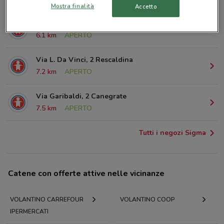
Mostra finalità
Accetto
Via Madonna In Campagna, 1 Gallarate
6.1 km
APERTO
Via L. Da Vinci, 2 Rescaldina
7.2 km
APERTO
Via Garibaldi, 2 Canegrate
7.5 km
APERTO
Tutti i negozi Sigma
Catene con offerte attive nelle vicinanze
VOLANTINO CARREFOUR
VOLANTINO COOP
IPERMERCATI